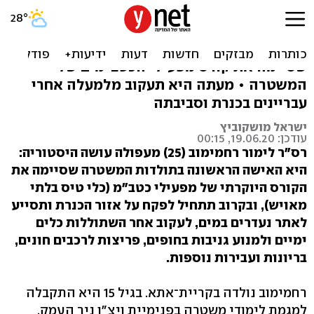
יחידת השיטור האווירי
רס"ר לימור רחמימוב (25) היא האישה הראשונה
שסיימה את קורס מפעילי הכטב"מים של
המשטרה • מעתה היא תעקוב מלמעלה אחרי
עבריינים בכנרת וסביבתה
ישראל מושקוביץ
עודכן: 19.06.20, 00:15
רס"ר לימור רחמימוב (25) מעפולה עושה היסטוריה:
היא האישה הראשונה בתולדות המשטרה שסיימה את
הקורס היוקרתי של מפעילי כטב"מ (כלי טיס בלתי
מאויש), ובקרוב תתחיל לפקח על אזור הכנרת ותסייע
לאתר נעדרים במים, לעקוב אחר השתוללות כלים
ימיים ולמנוע גניבות בחופים, פריצות לרכבים חונים,
בריונות ועבירות נוספות.
רחמימוב נולדה בקריית־אתא. בגיל 15 היא התקבלה
למגמת לימודי משטרה בפנימיית ויצ"ו ניר העמק.