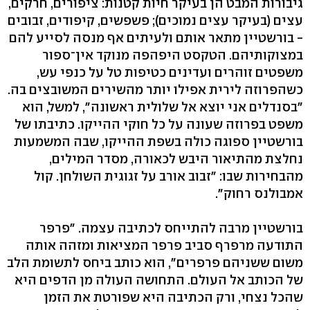
גיבורות המבט הן בעיקר חיות קטנות: ציפורים, חרקים,
עצים (בעיקר עצים נמוכים); פשפשים, קיפודים, זבובים
- בורשטיין מתאר אותם ולעיתים אף מנסה לסייע להם
במצוקותיהם. הטקסט היפהפה מנוקד אין־ספור
משפטים זוהרים ועדינים כטיפות טל על כנפי עש,
כשהפרוזה לירית אפילו יותר מהשירים המשובצים בה.
"בסנדלים אני יוצא אל שלולית ראשונה", למשל, הוא
משפט בפרוזה שעונה על כל חוקי ההייקו. כתיבתו של
בורשטיין ספוגה כולה בשפת ההייקו, שבה המשמעות
נחלצת מהתיאור היבש לכאורה, מסדר המילים,
מהבחירות שבו: "זבוב אורב על זגוגית השולחן. קול
אמבולנס רחוק".
בורשטיין מרבה להתייחס לכתיבה עצמה. "פרפר
התודעה מרפרף סביב פרפר המציאות ומזהה אותה
משום ששניהם פרפרים", הוא כותב ביחס לתשומת הלב
של הכותב אל העולם. התחושה העולה מן הדפים היא
שהכל נצחי, ורק הכתיבה היא שפורטת את הזמן