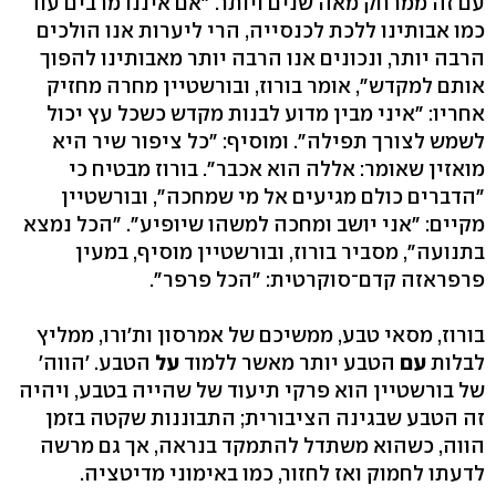
עם זה ממרחק מאה שנים ויותר. "אם איננו מרבים עוד
כמו אבותינו ללכת לכנסייה, הרי ליערות אנו הולכים
הרבה יותר, ונכונים אנו הרבה יותר מאבותינו להפוך
אותם למקדש", אומר בורוז, ובורשטיין מחרה מחזיק
אחריו: "איני מבין מדוע לבנות מקדש כשכל עץ יכול
לשמש לצורך תפילה". ומוסיף: "כל ציפור שיר היא
מואזין שאומר: אללה הוא אכבר". בורוז מבטיח כי
"הדברים כולם מגיעים אל מי שמחכה", ובורשטיין
מקיים: "אני יושב ומחכה למשהו שיופיע". "הכל נמצא
בתנועה", מסביר בורוז, ובורשטיין מוסיף, במעין
פרפראזה קדם־סוקרטית: "הכל פרפר".
בורוז, מסאי טבע, ממשיכם של אמרסון ות'ורו, ממליץ
לבלות
עם
הטבע יותר מאשר ללמוד
על
הטבע. 'הווה'
של בורשטיין הוא פרקי תיעוד של שהייה בטבע, ויהיה
זה הטבע שבגינה הציבורית; התבוננות שקטה בזמן
הווה, כשהוא משתדל להתמקד בנראה, אך גם מרשה
לדעתו לחמוק ואז לחזור, כמו באימוני מדיטציה.