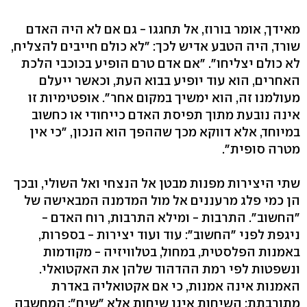
מאידך, אומר בורוז, אל תחגגו - גם אם לא היה האדם
שורד, היה הטבע אדיש לכך: "לא כולם חייבים להצליח,
לא כולם יצליחו". "אם אדם טרם הופיע בכוכבי הלכת
האחרים, הוא עוד יופיע בבוא העת, וכאשר ייעלם
מעולמנו זה, הוא ימשיך במקום אחר". אופטימיות זו
אינה נובעת מתוך תפיסת האדם כייחודי או כחשוב
במיוחד, אלא דווקא מכך שההפך הוא הנכון, "כי אין
מטרה סופית".
שתי היצירות מפנות מבטן אל הנצחי ואל השולי, ובכך
הן כמי פלג מרעננים אל מול המדמנה המבאישה של
"החשוב". התרבות - ומילא התרבות, רוח האדם -
ניגפת לפני "החשוב": עוד ועוד יצירות - בספרות,
באמנות הפלסטית, במחול, בטלוויזיה - מקודמות
ונשפטות לפי רמת ההדהוד שלהן את האקטואלי.
האמנות אינה אמנות, כי אם אקטואליה באדרת
מתורבתת; השיחות אינן שיחות אלא "שיח"; המחשבה