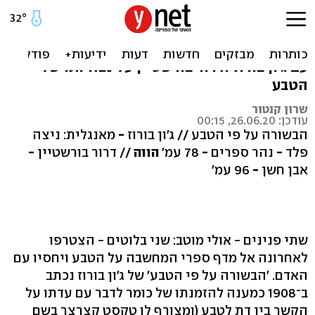
הטבע מתעורר
אל מול שטף האקטואליה הגסה, ראוי להתענג
עם ג'ון בורוז ודרור בורשטיין על נצחיותו של
הטבע
שרון קנטור
עודכן: 26.06.20, 00:15
הבשורה על פי הטבע // ג'ון בורוז
-
מאנגלית: ניצה
פלד
-
נהר ספרים
-
78 עמ'
הווה
// דרור בורשטיין
-
אבן חשן
-
96 עמ'
שתי פנינים - אולי מוטב: שני בלוטים - הצטרפו
לאחרונה אל מדף ספרי המחשבה על הטבע ויחסיו עם
האדם. 'הבשורה על פי הטבע' של ג'ון בורוז נכתב
ב־1908 כמענה להזמנתו של כומר לדבר עם עדתו על
הקשר בין דת לטבע (ומצורף לו טקסט קצרצר בשם