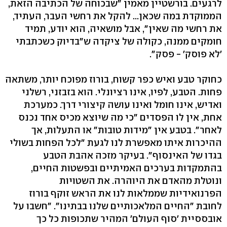
לרגעים. בורשטיין מאמין "שבכוחה של הכתיבה הזאת,
הממוקדת במה שכאן... להקל את רחשי העבר, העתיד,
את רחשי מה שאין", אבל מושאיה, הוא יודע, תמיד
חומקים ממנה, כקולה של ציקדה ש"בדיוק כשכתבתי
'לא פוסק' - פסק".
כחוקר טבע ואיש כפר קשוח, בורוז מפוכח יותר, משתאה
פחות. הטבע, לפיו, אינו רציונלי. הוא בזבזני, רשלני
ואדיש, אינו חומל ואינו עושה קיצורי דרך. כמערכת
אחת, אין לו הפסדים "כי מה שיוצא מכיס אחד נכנס
לאחר". בטבע אין "מידות טובות" או התעלות, אך
ההיכרות איתו מאפשרת לנו לגעת "לכל הפחות בשולי
בגדו של האינסוף". בעיקר מזכה אהבת הטבע
בהתמקדות בערכים האמיתיים ובפשטות החיים,
ונוטלת מהאדם את היוהרה. את השטויות
הפרנואידיות שממלאות לנו את הראש זוקף בורוז
לחובת "החיים המלאכותיים שלנו בבתינו". "חשבו על
אובססיית 'סוף העולם' המהיר שתכופות כל כך