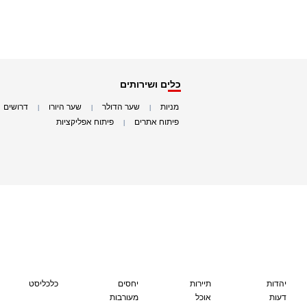
כלים ושירותים
מניות
שער הדולר
שער היורו
דרושים
|
|
|
|
פיתוח אתרים
פיתוח אפליקציות
|
|
יהדות
תיירות
יחסים
כלכליסט
דעות
אוכל
מעורבות