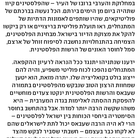
במחלוקת והערבי ברובו של העיר – שהפלסטינים קיוו
שתהיה ביום מן הימים בירתם. הכל נעשה בברכתם של
פוליטיקאים, שהיו שותפים לאמונות הדתיות של
המתנחלים, ראו תועלת פוליטית בריצויים או רק ביקשו
להקל את מצוקת הדיור בישראל. מבחינת הפלסטינים,
הצמיחה בהתנחלויות נחשבה לסיפוח זוחל של ארצם,
סמל לחוסר האונים של הרשות הפלסטינית.
ידענו שנתניהו יתנגד ככל הנראה לרעיון ההקפאה.
המתנחלים נהפכו לכוח פוליטי משפיע, והיה להם
ייצוג בולט בקואליציה שלו. יתרה מזאת, הוא יטען
שמחוות הרצון הטוב שנבקש מהפלסטינים בתמורה
שעבאס והרשות הפלסטינית ינקטו צעדים מוחשיים
להפסקת ההסתה לאלימות בגדה המערבית – היא
משהו שקשה הרבה יותר למדוד. אבל בהתחשב בחוסר
הסימטריה ביחסי הכוחות בין ישראל לפלסטינים –
הרי לא היה הרבה שעבאס יכול לתת לישראלים שהם
לא לקחו כבר בעצמם – חשבתי שסביר לבקש מהצד