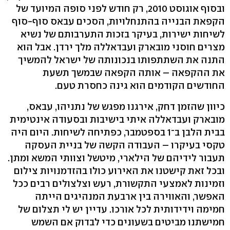
ובסוף אוגוסט 2010, רק חודש לפני סופה המיועד של
הקפאת הבנייה בהתנחלויות, הסכים עבאס סוף-סוף
לשיחות ישירות, בעיקר בזכות התערבותם של נשיא
מצרים חוסני מובארק ועבדאללה מלך ירדן. אבל הוא
התנה את השתתפותו בנכונותה של ישראל להמשיך
את ההקפאה – אותה הקפאה שבמשך תשעת
החודשים הקודמים הוא גינה כחסרת טעם.
כיוון שהזמן דחק, אירגנו מפגש של נתניהו, עבאס,
מובארק ועבדאללה איתי בישיבות ובסעודה אינטימית
בבית הלבן ב־1 בספטמבר, כפתיחה לשיחות. היום היה
טקסי בעיקרו – העבודה הקשה של בניית העסקה
תעבור לידיהם של הילארי, מיטשל וצוותי המשא ומתן.
ובכל זאת קישטנו את האירוע כולו בהזדמנויות צילום
וזמינות לאמצעי התקשורת, רעש וצלצולים רבים ככל
האפשר, והאווירה בין ארבעת המנהיגים הייתה
חמימה וידידותית לכל אורכו. עדיין יש לי תצלום של
חמישתנו מביטים בשעונים כדי לבדוק אם השמש