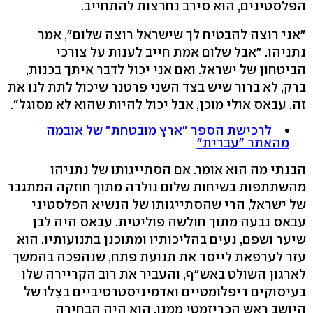
הפלסטינים, הוא סירב נחרצות להתחייב.
"אני רוצה להבטיח לך שישראל רוצה שלום", אמר
נתניהו. "אבל שלום אמת חייב לענות על צורכי
הביטחון של ישראל. ואם אני יכול לדבר איתך בכנות,
ברק, לא ברור שיש בצד השני פרטנר שיכול לתת לנו את
זה. עבאס אולי מוכן, אבל יכול להיות שהוא לא מסוגל".
לרכישת הספר "ארץ מובטחת" של אובמה
מהאתר "עברית"
הבנתי מה הוא אומר. אם הסתייגותו של נתניהו
מהשתתפות בשיחות שלום נולדה מתוך חוזקה המתגבר
של ישראל, הרי שהסתייגותו של הנשיא הפלסטיני
עבאס נבעה מתוך חולשה פוליטית. עבאס היה לבן
שיער ושפם, נעים בהליכותיו ומתוכנן בתנועותיו. הוא
עזר לערפאת לייסד את תנועת פתח, שנהפכה בהמשך
לארגון השולט באש"ף, והעביר את רוב הקריירה שלו
בעיסוקים דיפלומטיים ואדמיניסטרטיביים בצִלו של
היושב ראש הכריזמטי ממנו. הוא היה הבחירה