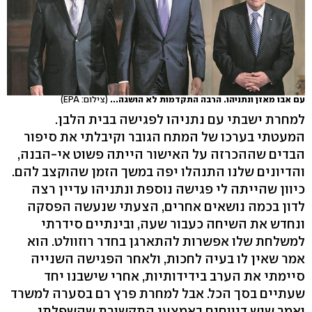
עם אבו מאזן ונתניהו. הרבה התקדמות לא הושגה...
(צילום: EPA)
למחרת ישבתי עם נתניהו לפגישה בבית הלבן.
המעטתי בערכו של המתח הגובר וקיבלתי את סיפור
הבדים שההכרזה על האישור הייתה פשוט אי-הבנה,
והדיונים שלנו התנהלו יפה במשך הזמן שהוקצב להם.
כיוון שהייתה לי פגישה נוספת ונתניהו עדיין רצה
לדון בכמה נושאים אחרים, הצעתי שנעשה הפסקה
ונחדש את השיחה כעבור שעה, ובינתיים סידרתי
למשלחת שלו אפשרות להתארגן בחדר רוזוולט. הוא
אמר שאין לו בעיה לחכות, ולאחר הפגישה השנייה
סיימתי את הערב בידידותיות, אחרי שישבנו יחד
שעתיים בסך הכל. אבל למחרת פרץ רם בסערה למשרד
ואמר שיש דיווחים באמצעי התקשורת שהשפלתי