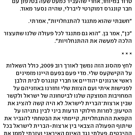
טרוד במיוחד, אחרי שהעביר כמעט שעה בטלפון עם
חבר קונגרס דמוקרטי ליברלי, שהיה נסער מאוד.
"חשבתי שהוא מתנגד להתנחלויות", אמרתי.
"כן", אמר בן. "הוא גם מתנגד לכל פעולה שלנו שתעצור
הלכה למעשה את ההתנחלויות".
× × ×
לחץ מהסוג הזה נמשך לאורך רוב 2009, כולל השאלות
על הקישקעס שלי. מדי פעם בפעם היינו מזמינים
ראשי ארגונים יהודיים או חברי קונגרס לבית הלבן
לפגישות איתי ועם הצוות שלי וחזרנו באוזניהם על
המחויבות המוצקה שלנו לביטחונה של ישראל ולקשר
שבין ארצות־הברית לישראל. לא היה קשה להציג את
הטיעון; למרות חילוקי הדעות ביני לבין נתניהו על
הקפאת ההתנחלויות, קיימתי את הבטחתי להגביר את
שיתוף הפעולה הצבאי בין ארצות-הברית לישראל בכל
ההיבטים, פעלתי נגד האיום האיראני ועזרתי לממן את