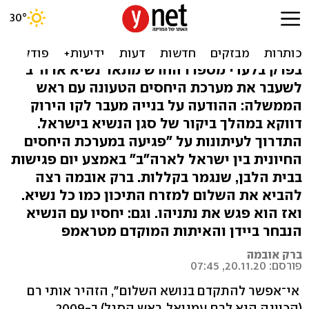
אובמה חושף הכול: מה באמת
קרה ביני ובין נתניהו
בפרק בלעדי מספרו החדש מתאר נשיא ארה"ב
לשעבר את מערכת היחסים הטעונה עם ראש
הממשלה: ההודעה על בנייה מעבר לקו הירוק
דווקא במהלך ביקור של סגן הנשיא בישראל.
התדרוך לעיתונות על "פגיעה במערכת היחסים
החיונית בין ישראל לארה"ב" באמצע יום פגישות
בבית הלבן, שנגמר בקללות. ברק אובמה רצה
להביא את השלום למזרח התיכון כמו כל נשיא.
ואז הוא פגש את נתניהו. וגם: יחסיו עם הנשיא
הנבחר ביידן והאיתות המוקדם מטראמפ
ברק אובמה
פורסם: 20.11.20, 07:45
אי־אפשר להתקדם בנושא השלום", הזהיר אותי רם
(הכוונה היא לרם עמנואל, ראש הסגל) ב-2009,