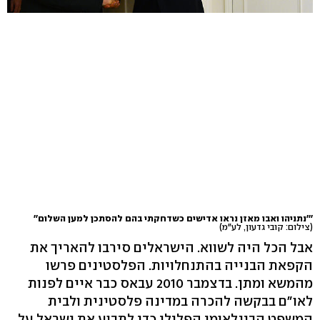
'''נתניהו ואבו מאזן נראו אדישים כשדחקתי בהם להסתכן למען השלום''
(צילום: קובי גדעון, לע"מ)
אבל הכל היה לשווא. הישראלים סירבו להאריך את
הקפאת הבנייה בהתנחלויות. הפלסטינים פרשו
מהמשא ומתן. בדצמבר 2010 עבאס כבר איים לפנות
לאו"ם בבקשה להכרה במדינה פלסטינית ולבית
המשפט הבינלאומי הפלילי כדי לתבוע את ישראל על