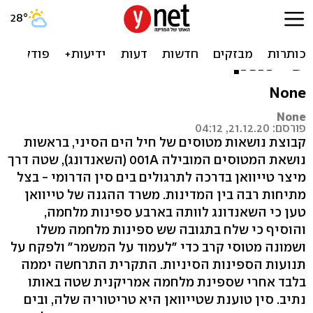
בצל המתיחות: נושאות
מטוסים סיניות שטו דרך מיצר
טייוואן
None
None
פורסם: 21.12.20, 04:12
קבוצת נושאות מטוסים של חיל הים הסיני, בראשות
נושאת המטוסים המובילה 001A (השאנדונג), שטה דרך
מיצר טייוואן בדרכה לתרגולים בים סין הדרומי - בצל
מתיחות רבה בין המדינות. משרד ההגנה של טייוואן
טען כי השאנדונג לוותה בארבע ספינות מלחמה,
והוסיף כי שלח בתגובה שש ספינות מלחמה משלו
ושמונה מטוסי קרב כדי "לעמוד על המשמר" ולפקח על
תנועות הספינות הסיניות. התקרית התרחשה יממה
בלבד אחרי שספינת מלחמה אמריקנית שטה באותו
נתיב. סין טוענת שטייוואן היא טריטוריה שלה, ובים