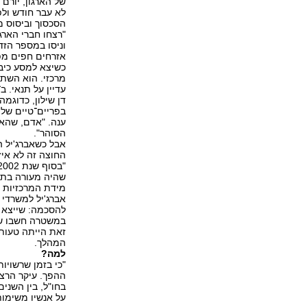
של הארגון, יורם
לא עבר חודש ולפ
הסכסוך וביסוס מ
"רצחו חברי הארגו
וניסו במספר הזד
אזרחים חפים מפש
כשיצא למסע כיבו
דן שילון, כדוגמה
ענה. "אדם, שהא
הסוהר".
אבל כשאברג'יל 
החוצה זה לא איז
שהיה מעורה בתיק
מידת המרכזיות ו
אברג'יל למשרדי 
להסכמה: שייצא ל
במשטרה חשבו שאם
זאת הייתה טעות
המהלך.
למה?
"כי בזמן שרשויו
ההפך. עיקר הרצי
על אנשיו משימות