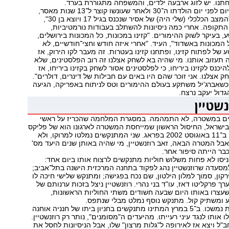
תנו. יש לזוג ארבעה ילדים, והמשפחה מתגוררת בערד.
בפברואר 1999, יום לפני יום הולדתו ה־30 ולאחר שעונשו קוצר ל־13 שנות מאסר,
אברג'יל שוחרר. "המצב הכלכלי (שלי היה) של אסיר שנכנס בגיל 17 ויוצא בן 30",
התקופה. אחרי כמה ניסיונות להשתלב בעבודות נורמטיביות,
, בעיקר לשוק ההימורים. "קזינו במכונות, כל המכונות בירושלים,
 המכונות באשדוד", העיד. "אחרי איזה חודש וחצי־חודשיים, לא
ע של לפתוח קזינו, ופתחנו קזינו בעטרות. זה מעבר לקו הירוק, אז
עזוב אותנו. מי שהיה בא לשחק אצלנו זה רוב הפלסטינים, שלא
היכנס לקזינו ביריחו, כי לפלסטינים אסור לשחק בקזינו ביריחו, אז
ק אצלנו. אני זוכר שהם היו באים עם חבילות של דינרים, דולרים".
כשאברג'יל משתקע בעולם ההימורים וטס לניתוח באפריקה, הגיעה
דול יעקב נרצח.
ענים במשטרה, לא התמהמה. במסגרת המלחמה שהכריז על ראשי
שראל, החיסול הראשון שמייחסת המשטרה לארגונו הוא של פליקס
אבוטבול. זה היה ב־11 באוגוסט 2002 בפראג. שני המתנקשים נמלטו למרוקו, ולא
אבל המטרה הבאה, זאב רוזנשטיין, מי שהיה באותן שנים היעד מס'
אוקטובר 2002 ניסו לא פחות משלוש חוליות מתנקשים לרצוח אותו ביום אחד:
מסעדה שרוזנשטיין נהג לפקוד בתחנה המרכזית הישנה בתל־אביב;
רקון, סמוך למלון הילטון, שם נכח בפגישה; ומתנקש שלישי חיכה לו
 פרקליטו דאז, עו"ד בני נהרי. רוזנשטיין ניצל בזכות ערנותם של
עצרו באותו היום שבעה חשודים משתי החוליות הראשונות,
ומשתיק קול. מתנקש נוסף נמלט מבלי שנתפס.
בינתיים, הרציחות נמשכו. ב־5 במרץ המתינו מתנקשים בחניון ביתו של חנניה אוחנה
לו אותו לנגד עיני רעייתו. מהיעדים ה"מסומנים", נותר רק רוזנשטיין.
ב"ל ויצא אז לאירופה ל"גלות מרצון" שלו, אבל הניסיונות לחסל את