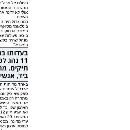
בעולם אל ארה"ב 
התשתית המטורפת
אולי לא ידעה את
העולם.
כמה גדול היה האר
בינלאומי מסועף 
במזרח הרחוק ובי
ביצעו פעילות עצ
מנהל שהיה בקשר 
במקביל".
באחד מדוחות המ
ספק שאיציק אברג
מתחרה רק באכזרי
את תאגיד הפשע ש
הארגון שלו, כך 
עדי מדינה, מסמכי
למוטט ארגון פשי