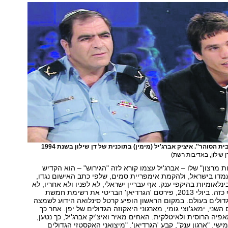
הסוהר''. איציק אברג'יל (מימין) בתוכנית של דן שילון בשנת 1994
 שילון, באדיבות רשת)
 מרצון" שלו – אברג'יל עצמו קורא לזה "הגירוש" – הוא הקדיש
דו בישראל, ולהקמת אימפריית סמים, שלפי כתב האישום נגדו,
לאומיות בהיקפי ענק. אף עבריין ישראלי, לא לפניו ולא אחריו, לא
בנה ארגון מסועף כזה. ביולי 2013, פירסם 'הגרדיאן' הבריטי את רשימת חמשת
ולים בעולם. במקום הראשון הופיע קרטל סינלואה הידוע לשמצה
שני, ימאג'וצי גומי, מארגוני היאקוזה הגדולים של יפן. אחר כך
פיה הרוסית ולאיטלקית. האחים מאיר ואיצ'יק אברג'יל, כך נטען,
שי. "ארגון ענק", קבע 'הגרדיאן'. "מיצואני האקסטזי הגדולים