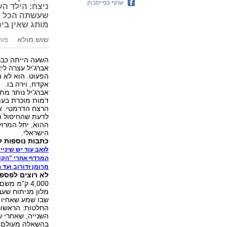
שתף בפייסבוק
ניצח: הילד הע
שעשתה הכל כד
מותג שאין בינ
שוש מולא
פורסם: 1
הפעוט. הוא לא 
אקדח, וירה בו.
אברג'יל נותר מת
דמות מוכרת בעול
הרצח הדרמטי. אב
לדעת שהחיסול ה
ההוא, יחל המרוץ
הישראלי.
כתבות נוספות למנוי
לזאב עוד יש שיני
המרדף אחרי "הקומ
מרומן זדורוב ועד
לא רוצים לפספ
מלון מניתוח שעב
שבו שמע שאחיו ה
החלטות: הראשונה
השנייה, שאחרי ש
בהשאלה מעולם המ