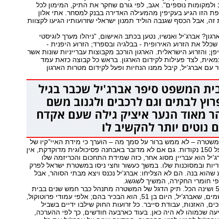
ולמקומות נוספים". אגב, לפי גורם שחקר את התיק, המימון לכל
 הזו הגיע בעקיפין מהמעילה האדירה בבנק למסחר. אתי אלון
 זה, אבל הכסף שגנבה הוליד תמנון ישראלי שזרועותיו הגיעו לקצוות
גון? אברג'יל ואנשיו, נטען בכתב האישום, "ניהלו מערך לוגיסטי
שכלל את הזרוע האירופית - בבלגיה ובספרד; הזרוע היפנית -
פן; והזרוע הישראלית. הארגון הורכב מקבוצות עברייניות שונות אשר
מאית, לצד פעילות לקידום הארגון. בראש כל קבוצה כזאת עמד
עם אברג'יל, קיבל ממנו הנחיות ופעל לקידום מטרות הארגון
שטרה – לא ממש ברור על סמך מה – הוערך כי מידת האיי־קיו של
אברג'יל עומדת על 150 נקודות. גם אם לא מדובר באבחנה פסיכולוגית מדוקדקת, אין
'יל הוא עבריין מסוג אחר, כזה שמידת התחכום והכריזמה שלו
ות ובמסוכנות שלו. במשך כעשור וחצי ניסו במשטרת ישראל לפרק
הוא בנה. הם לא הצליחו: אברג'יל נכנס ויצא מבתי הסוהר, אבל
לפי חומרי החקירה, המשיך לשגשג.
ואז הגיע תיק 512 ושינה הכל. תיק הדגל של המשטרה מתנהל כבר חמש שנים בבית
המשפט. 20 נאשמים, שאברג'יל, היום בן 51, הוא הבכיר בהם; אלפי עמודי פרוטוקול,
ם, האזנות, עבודת סייבר. כל זרועות החוק שילבו ידיים בשביל
עה שכמוהו לא היה כאן. בעוד כארבעה חודשים, כך לפי ההערכה,