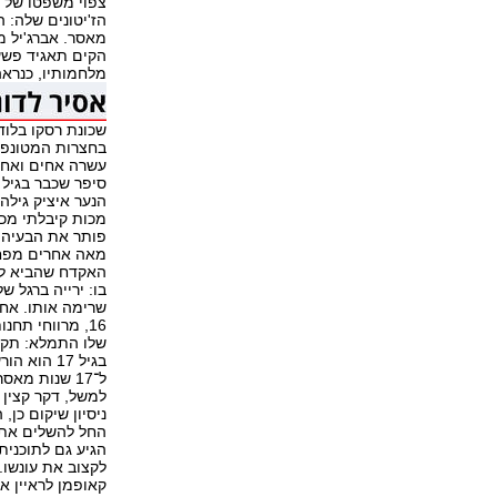
צפוי משפטו של א
הז'יטונים שלה: ה
מאסר. אברג'יל 
הקים תאגיד פשע
מלחמותיו, כנראה
שכונת רסקו בלוד, 
בחצרות המטונפות
עשרה אחים ואחי
הנער איציק גילה
מכות קיבלתי מכו
פותר את הבעיה 
מאה אחרים מפחדי
בו: ירייה ברגל ש
שרימה אותו. אחר
16, מרווחי תח
שלו התמלא: תקיפ
בגיל 17 ה
ל־17 שנות מ
למשל, דקר קצין 
ניסיון שיקום כן,
החל להשלים את ל
הגיע גם לתוכנית
לקצוב את עונשו.
קאופמן לראיין או