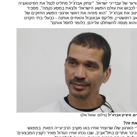
ער של עברייני ישראל. "יצחק אברג'יל מחליט לנצל את הסיטואציה
י לכבוש את עולם הפשע הישראלי ולצאת במסע נקמה", מסביר
טב את אברג'יל. "הוא מזהה את ראשי ארגוני הפשע החזקים של
 רוזנשטיין, פליקס אבוטבול והאחים אוחנה - כבעלי בתי הקזינו
והוא מנסה להשתלט עליהם, כלומר לחסל אותם".
ם. איציק אברג'יל
(צילום: שאול גולן)
את זה?
רי הארגון שלו שרוצחי אחיו באו מקרב הרביעייה הזאת. במפגש
כיכר אתרים בתל־אביב, שבו נכחו אחיו הגדול מאיר ו'קצין המבצעים'