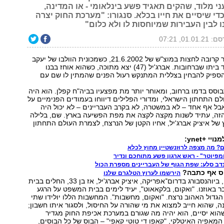
ני מלוד, שהקים תאגיד פשע בינלאומי - או המדינה,
י שיסיים את חייו בכלא. סנגורו: "מערכת החוק יצרה
ו לבין העבירות שמיוחסות לו ולא כלום"
01.01.2, 07:21
השעה הייתה כבר קרובה לחצות במוצ"ש של 21.6.2002, כשמכונית הוולבו של יעקב
אברג'יל עצרה ליד ביתו שברחובות. אברג'יל (47) יצא מתוכה, כשהוא אוחז בבנו
הספיק להבחין בצללית המתנקש רעול הפנים שהמתין לו שם עם
בוסס בדמו ברחוב, ומאוחר יותר מת מפצעיו בביה"ח קפלן. הוא היה
ם התחתון הישראלי, ומדורי הפלילים דיווחו בעמודים הפנימיים על
ל אף אחד – לא במשטרה, לא בקרב העבריינים – לא יכול היה
זה, עתיד לשנות מקצה לקצה את מפת הפשיעה בארץ. שם, בלילה
 של איציק אברג'יל, אחיו הקטן של הנרצח, לצמרת העולם התחתון
י +ynet:
ים? מה מצפה לרוזנשטיין מחוץ לכלא
פיוטר" - ראש ארגון פשע מתוחכם ונדיר
 נדב סלע: שפת הגוף של העבריינים מספרת הכול
ס אף כתבה?
הירשמו לערוץ הטלגרם שלנו
4,000 ק"מ משם, ביוהנסבורג בדרום־אפריקה, איציק אברג'יל, אז בן 33, החלים בבית
ר באוזנו. "ואקום, בלקאאוט", יעיד לימים בבית המשפט על הרגע
גדול האהוב נרצח. "ואקום, מחשבות". המחשבות הללו יולידו שתי
, שהוא חייב למצוא את מי שהורה על החיסול, ולסגור איתו חשבון;
הוא יסיים, הוא יהיה מה שגורם במערכת אכיפת החוק מגדיר
אפיה האיטלקי, "קאפו די טוטי קאפי" – הבוס של כל הבוסים,