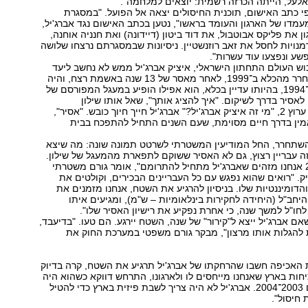
 אלעל, הייתה הכרזה רשמית: יוצאים למלחמה".
י כתב האישום, תוכנית החיסולים יצאה אל הפועל. "במסגרת
עמדו של הארגון והעומד בראשו", נטען בכתב האישום נגד אברג'יל,
ן את פליקס אבוטבול, את דוד ביטון (דיידונה) ואת חנניה אוחנה,
מנויות לחסל את זאב רוזנשטיין. ניסיונות שבמסגרתם נרצחו שלושה
ע ונפצעו עוד עשרות".
ש העולם התחתון הישראלי, איציק אברג'יל ממש לא נחשב ליעד
מרכזי. הוא השתחרר מהכלא ב־1999, לאחר מאסר של 13 שנה באשמת רצח, והיה
עדיין על תנאי. ב־1994, בהיותו עדיין בכלא, הוא אפילו הופיע במעגל המפורסם של
 לאסיר בדרך לשיקום. "איך להציג אותך", שאל אותו שילון
בפריים־טיים של ערוץ 2, "מי זה איציק אברג'יל?" אברג'יל חייך חיוך כובש. "אסיר",
מין בדרך חיים מסוימת, שעם השנים התחיל להתפכח בבית
השתחרר, החל המודיעין המשטרתי לשרטט תמונה שונה: מה שיצא
ה עבריין רצוץ, גם לא האסיר ששוקם לתפארת מהמעגל של שילון.
"בסוף שנת 2002 אנחנו מזהים שאברג'יל מתחיל להתרומם", אומר גורם משטרתי
. "רואים שהוא נפגש עם כל העבריינים הבכירים, וקולטים את
הדומיננטיות שלו. בניסיון להרגיע את השטח, אנחנו מזמנים את
היחב"ל (היחידה לחקירות בינלאומיות – ש"מ), ומגיעים איתו
חו"ל למשך שנה, כי אחרת נפקיע את רישיון האסיר שלו".
 אברג'יל ייצא ל"קירור" של שנה, השטח יירגע. הם טעו. "בדיעבד,
 להגלות אותו מרצון", מבקר גורם משפטי במערכת החוק את
ת האכיפה חשבו שהרחקתו של אברג'יל תרגיע את השטח, קרה בדיוק
חות בארץ שאנחנו מייחסים לו ולארגונו, התרחש דווקא כשהוא היה
בחו"ל, בין השנים 2003־2004. אברג'יל לא היה צריך לשבת פיזית בארץ כדי להטיל
 חיסול".