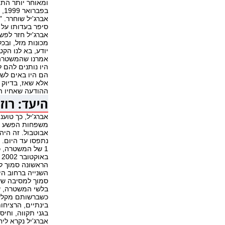
ומאוחר יותר התח
סיפר בעדותו על 
אברג'יל חזר לפשע
מכונות מזל, ובכל
יודע, בא לנו הקט
אמרנו שהמשטרה ת
היו נותנים להם ל
הם היו באים לשח
אלא שאז, בדיוק 
ההודעה שאחיו הג
אברג'יל, כך טו
משפחות הפשע בי
נתפסו עד היום. 
1 של המשטרה, כבר הייתה סיפור אחר.
ב
הראשונה סמוך ל
השנייה ברחוב הי
סמוך למסיבה שערך
בלשי המשטרה, ש
כשברשותם מקלע 
בגני תקווה, וחיס
אברג'יל נקרא ליח