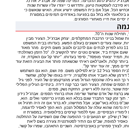
ברג'יל להגיע לרגע ההכרעה. המדינה שמה על אברג'יל את כל
יא סירבה לעסקאות טיעון, ותדרוש כי ייגזרו עליו עשרות שנות
מכחיש הכל, אבל אם בית המשפט ירשיע אותו, האיש שנאשם כי
 בינלאומי ולא בחל גם בפגיעה באזרחים תמימים במסגרת
 יסיים את חייו מאחורי הסורגים.
תחילת שנות ה־70.
 שמול בנייני הרכבת המתקלפים, יצחק אברג'יל, הצעיר מבין
ות, עושה צעדים ראשונים בעולם הפשע. בעדותו בבית המשפט
סיפר שכבר בגיל 11 נהג לפרוץ לבתים וגם לרכבים ולגנוב משם תיקים. מהר מאוד
 שעם אקדח ביד, אנשים נוטים יותר להקשיב לו. "כל הזמן כשהלכתי
ת, תמיד יצאתי מופסד", סיפר בעדותו. "יותר קל עם האקדח, זה
ביותר קלות, ולאט־לאט ראיתי שכשאתה פותר את הבעיה הזאת עוד
ם ממך, זה עוד יותר קל".
האקדח שהביא לבית הספר בגיל 12 יביא לסילוקו משם. פה ושם, הוא גם השתמש
ל דורמן שלא העביר אותו סלקציה; ירייה בגופו של קלפן, שחשד
 כך הוא גילה שהכסף הגדול מגיע מהנרקומנים של העיר. לפני גיל
נות הסמים שפתח, הצעיר העני כבר קנה דירה. בינתיים הגיליון הפלילי
ת שוטר, נהיגה ללא רישיון, החזקת נשק, סמים.
וא הורשע ברצח של אדם שחשד שרימה אותו ברווחי הסמים. אברג'יל נידון
אסר. תוך זמן קצר התברר שגם בכלא הוא מנהיג כריזמטי ואלים. הוא,
שב"ס בכלא באר־שבע. אבל מתישהו, לא ברור אם זה היה תרגיל או
 היה נדמה שהוא עולה על המסלול הנכון. הוא הפך לאסיר לדוגמה,
ימודיו הבסיסיים, ואף ללמוד קורסים בפילוסופיה. במסגרת זו
 של דן שילון. יש הטוענים כי ההופעה שלו שם השפיעה על ההחלטה
 כאסיר למופת, שב"ס גם התיר לסטודנטית צעירה בשם ליאת
תו, לצורך סמינריון באוניברסיטה. השניים התאהבו, שמרו על קשר,