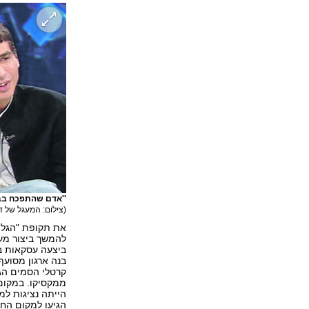
''אדם שהתפכח בבית 
(צילום: המעגל של דן
את תקופת "הגלות
להמשך ביצור מעמ
ביצעה עסקאות בינ
קרטלי הסמים הגד
ממקסיקו. במקום ה
הייתה נציגות למא
הגיעו למקום החמי