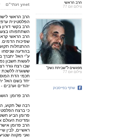
הרב הראשי
ynet ועתי"ם
ע
צילום זום 77
הרב הראשי לישרא
הפלסטינית ערפא
הרב בקשי דורון 
השתתפותו בצערם
הרב הראשי קרא 
שפיכות הדמים. 
ההתנחלות תקוע,
בהודעה שניסחו י
ע"י האל יתברך ב
לעשות חשבון נפ
שבו רצח גורר רצ
מפגשים ל"שביתת נשק"
ששוגרה ללשכת ער
צילום זום 77
חכמי הדת המוסל
יחד בשם האל יתב
יהודים וערבים - 
שתף בפייסבוק
הרב פרומן: הושג
כי ברצח הפלסטינ
פרומן הביע חשש 
ומדינות העולם א
הרב פרומן אישר 
ראשיים, לבין שי
ואני מקווה שנגי