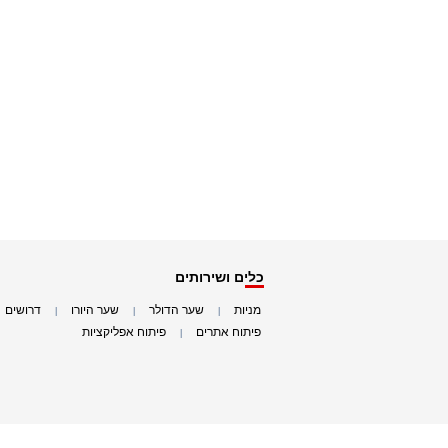
כלים ושירותים
מניות
שער הדולר
שער היורו
דרושים
|
|
|
|
פיתוח אתרים
פיתוח אפליקציות
|
|