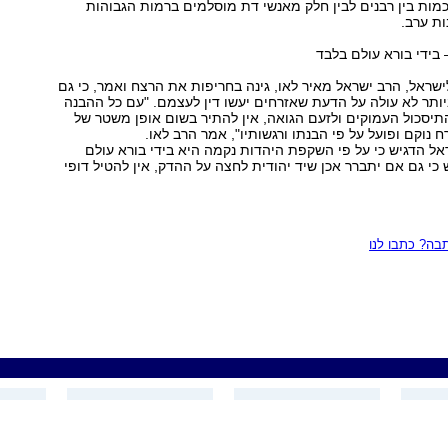
מות בין רבנים לבין חלק מאנשי דת מוסלמים ברמות הגבוהות
ות ערב.
 בידי בורא עולם בלבד
שראל, הרב ישראל מאיר לאו, גינה בחריפות את הרצח ואמר, כי גם
תר לא עולה על הדעת שאזרחים יעשו דין לעצמם. "עם כל ההבנה
תיסכול העמוקים ולזעם הגואה, אין להתיר בשום אופן משטר של
ח נוקם ופועל על פי הבנתו ורגשותיו", אמר הרב לאו.
ל הדגיש כי על פי השקפת היהדות נקמה היא בידי בורא עולם
 כי גם אם יתברר אכן שיד יהודית לחצה על ההדק, אין להטיל דופי
ה? כתבו לנו