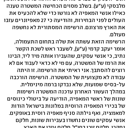
מלבסקי (ע"ע). בשלב מסוים הכחישה המשטרה טענה
כאילו אנשי המאפיה לא גורשו כדי שלא להכעיס את
העולים לפני הבחירות, והודיעה כי 27 מאפיונרים עזבו
את הארץ מרצונם. הרשימה המסתורית לא נחשפה
מעולם.
הרשימה הזאת עשתה את שלה בתחום התעמולה,
אומר יעקב קדמי (ע"ע), לשעבר ראש לשכת הקשר
נתיב, כי אנשי עסקים, שהעבירו אותה מיד ליד, הבינו
את הרמז של המשטרה, עם מי לא כדאי לעבוד אם לא
רוצים להסתבך. אני ראיתי את הרשימה. זו היתה
עבודה לא מקצועית של המשטרה. הרשימה הורכבה
על-בסיס שמועות, שלא נבדקו ברמה מינימלית.
במהלך העשור האחרון עדכנה המשטרה רשימות
שונות של ראשי המאפיה, הודיעה על ביטולי כינוסים
של בכירי המאפיה הרוסית במלונות בישראל הודות
למאמציה, ואף גילתה סניף מאפיה רוסית באופקים.
אנשי עסקים שונים נחשדו בעבירות שונות, חלקם
נחקרו, חלקם זוכו בחו"ל, חלקם עזבו את הארץ.