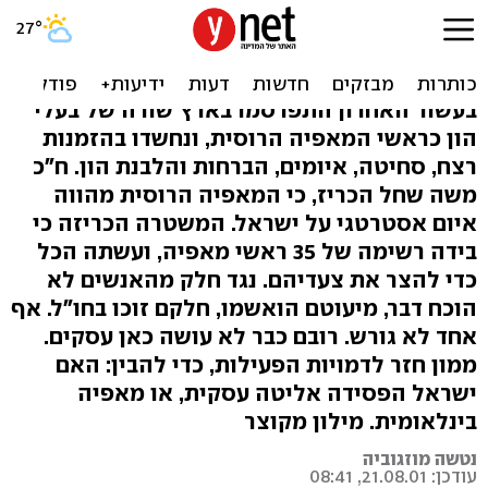
מאפיה רוסית או פראנויה
ישראלית?
בעשור האחרון התפרסמו בארץ שורה של בעלי
הון כראשי המאפיה הרוסית, ונחשדו בהזמנות
רצח, סחיטה, איומים, הברחות והלבנת הון. ח"כ
משה שחל הכריז, כי המאפיה הרוסית מהווה
איום אסטרטגי על ישראל. המשטרה הכריזה כי
בידה רשימה של 35 ראשי מאפיה, ועשתה הכל
כדי להצר את צעדיהם. נגד חלק מהאנשים לא
הוכח דבר, מיעוטם הואשמו, חלקם זוכו בחו"ל. אף
אחד לא גורש. רובם כבר לא עושה כאן עסקים.
ממון חזר לדמויות הפעילות, כדי להבין: האם
ישראל הפסידה אליטה עסקית, או מאפיה
בינלאומית. מילון מקוצר
נטשה מוזגוביה
עודכן: 21.08.01, 08:41