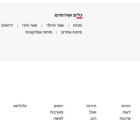
כלים ושירותים
מניות
שער הדולר
שער היורו
דרושים
|
|
|
|
פיתוח אתרים
פיתוח אפליקציות
|
|
יהדות
תיירות
יחסים
כלכליסט
דעות
אוכל
מעורבות
צרכנות
רכב
לאשה