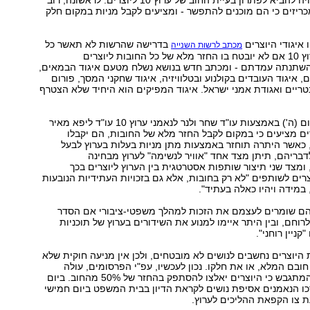
הצעה חדשה עשויה להביא לפתרון בעיית החוב של ערוץ 10 ליוצרים. לראשונה, רוב
מכריזים כי הם מוכנים להתפשר - ומציעים לקבל מניות במקום חלק
 איגודי היוצרים
בדרישה שהרשות לא תאשר כל
מכתב לרשות השנייה
הסדר נושים בערוץ 10 אם לא יובטח בו החזר מלא של כל החובות ליוצרים
השתנתה עמדתם - ומכתב חדש בנושא נשלח מטעם איגוד הבמאים,
 איגוד העובדים בקולנוע ובטלוויזיה, איגוד שחקני המסך, פורום
טריים ואגודת אמני ישראל. איגוד המפיקים הוא היחיד שלא הצטרף
המכתב נשלח היום (ה') באמצעות עו"ד שחר ולנר לנאמני ערוץ 10 עו"ד ליפא מאיר
דים מציעים כי במקום לקבל החזר מלא של החובות, הם יקבלו
שלום של 70%, כאשר היתרה תוחזר באמצעות מתן מניות בעלות בערוץ לבעל
לדבריהם, תיתן מצד אחד "אוויר לנשימה" לערוץ מבחינה
ומצד שני תיצור שותפות אסטרטגית בין הערוץ ליוצרים בכך
ים לשותפים "לא רק בחובות, אלא גם בזכויות העתידיות הנובעות
במידה ויהיו כאלה בעתיד".
י הם שומרים לעצמם את הזכות למהלך משפטי-ציבורי אם הסדר
רוחם, ובין היתר איימו למנוע את השידורים בערוץ של תוכניות
קניין רוחני".
יוצרים נחשבים לנושים לא מובטחים, ולכן אין מניעה חוקית שלא
ובם המלא, או את חלקו. נכון לעכשיו, עפ"י הפרסומים, עולה
מהסדר הנושים המתגבש כי היוצרים יאלצו להסתפק בהחזר של 50% מהחוב. ביום
כו הנאמנים אסיפת נושים לקראת הדיון בבית המשפט ביום חמישי
 צו הקפאת ההליכים לערוץ.