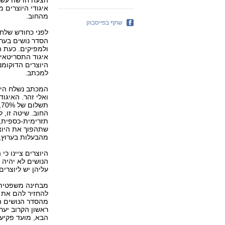
איגודי היוצרים 
מהחוב.
שתף בפייסבוק
לפני כחודש שלחו
ולמפיקים. כעת 
איגוד התסריטאים,
היוצרים הדוקומנ
למכתב.
ואלי זהר. האיגו
ת
החוב. שיטה זו, 
תזרימית-כספית, 
שתהפוך את היוצר
מהבעלות בערוץ, 
היוצרים ציינו כ
הנושים לא יהיה ל
עליהן יש ליוצרים "
מבחינה משפטית ה
להחזיר להם את ח
ראשון הקרוב יער
הבא, מועד פקיעת