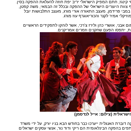
 קינגז, חתם המפיק הישראלי יריב יפת חוזה להעלאת ההפקה בסין.
 צוות היוצרים הישראלי של ההפקה ובכלל זה הבמאי, משה קפטן,
מבי פרידמן, מעצב התאורה אורי מורג, מעצב התלבושות יובל
זיקלי אמיר לקנר והכוריאוגרף עוז מורג.
 אבני, אושרי כהן ולירז צ'רכי, אשר לוהקו לתפקידים הראשיים
, יתפסו הפעם שחקנים וזמרים אמריקנים.
ישראלית (צילום: אייל לנדסמן)
 דוברת האנגלית ייערכו כבר בחודש הבא בניו יורק, על ידי משרד
תפים בהפקה הבינלאומית הם ריקי ודוד נור, אנשי עסקים ישראלים