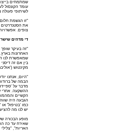
שמתמחים בייצוא
עומד הקונסול לע
לשיתופי פעולה נ
"זו הגשמת חלום"
את הסטנדרטים הב
צופים. אפשרויות
די מדהים שישראל
"זה בעיקר שופך
האחרונות בארץ. 
שמאפשרת לנו היו
בין אם זה דיסני 
מקינטוש ('אוליבר
"היום, אנחנו יוד
ההשקעה. אחרי שנ
הקשיים והמהמור
הגבעה היה שווה. 
כמו 'בטיפול' או '
יש לנו מה להציע
שאירח עד כה הפק