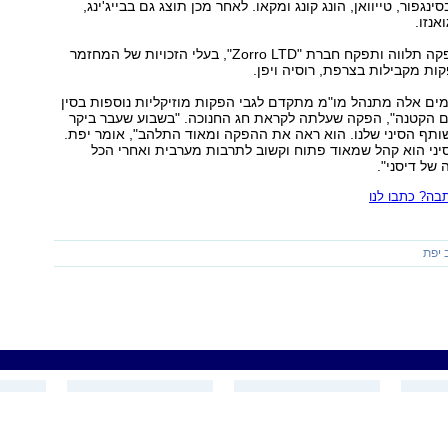
נגפור, טייוואן, הונג קונג ומקאו. לאחר מכן תוצג גם בבייג'ינג,
ואנזו.
את כל שלבי ההפקה תלווה ותפקח חברת "Zorro LTD", בעלי הזכויות של המחזמר
ת מקבילות בצרפת, רוסיה ויפן.
מים אלה מתנהל מו"מ מתקדם לגבי הפקות מוזיקליות נוספות בסין
ים הקטנה", הפקה שעלתה לקראת חג החנוכה. "בשבוע שעבר ביקר
ותף הסיני שלנו. הוא ראה את ההפקה ומאוד התלהב", אומר יפת.
יני הוא קהל שמאוד פתוח וקשוב לתרבות מערבית ואחרי הכל
של דיסני".
ה? כתבו לנו
 יפת