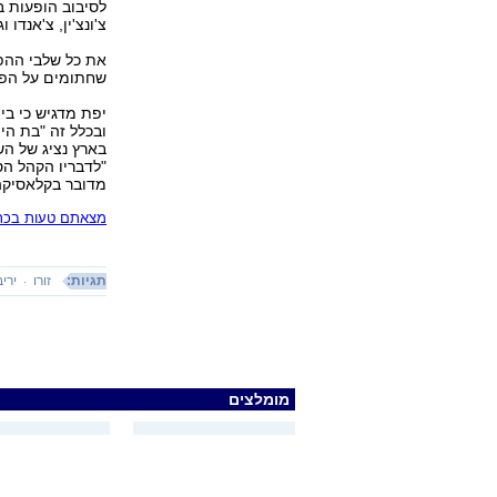
לסיבוב הופעות בסי
צ'ונצ'ין, צ'אנדו וג
שחתומים על הפקו
יפת מדגיש כי בי
ובכלל זה "בת ה
בארץ נציג של הש
"לדבריו הקהל הס
מדובר בקלאסיקה 
מצאתם טעות בכתב
תגיות:
זורו
יריב
מומלצים