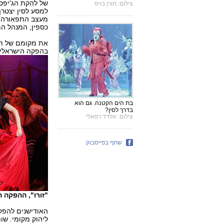
של להקת הג'יפסי
צילום: מורן בויס
למסע לסין יצטרף
מעצב התפאורה ב
כספין, המנהל המו
את מקומם של תום
בהפקה הישראלית
בת הים הקטנה. גם הוא
בדרך לסין?
צילום: אלדד רפאלי
שתף בפייסבוק
"זורו", ההפקה ה
האודישנים להפקה
ליהוק מקומי. שו