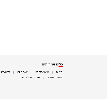
כלים ושירותים
מניות
שער הדולר
שער היורו
דרושים
|
|
|
|
פיתוח אתרים
פיתוח אפליקציות
|
|