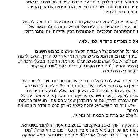
 מופעי תרבות לסין. ביחד עם חברת הפקות מקומית שבראשה
נייני תרבות בטנדו שבמחוז סצ'ואן, הם מניחים את אבן הפינה
וספים בסין בעתיד.
, אומר יפת, "השוק הסיני ענק וזו הזדמנות לפרוץ החוצה ולהביא
ינלאומיים שאנחנו רגילים אליהם אל כמות גדולה מאוד של
 ההתפתחות הכלכלית והאמנותית בסין אדירות. זה אתגר גדול".
ים מוכרים ברודוויי לסין, לא?
 אור על ההישגים של העבודה הקשה שעשינו בחמש השנים
ביחד עם הצוות המקצועי שהולך איתי לאורך כל הדרך, הגענו לרמה
ם לפרוץ. בלי הגושפנקא שקיבלנו על רמת ההפקה מבעלי הזכויות,
('היפה והחיה', 'בת הים הקטנה'), דרימוורקס ('שרק') או קמרון
'), זה לא היה קורה.
עים איך להגיע לרמה של ברודוויי בעלויות סבירות. צריך לזכור שעל
הבמה של ברודוויי אין הפקה מוזיקאלית בעלות פחותה מ-30 מיליון דולר ואני לא
מדבר על 'ספיידרמן' שהפקתו מוערכת ב-70 מיליון דולר ושלעולם לא תחזיר את
ים לא קלות, אני חושב שהפרויקט הזה מסמן צדק פואטי. עם כל
ות שעברנו בדרך, אם זה הדובדבן שמגיע בסופה - הטיפוס במעלה
עכשיו זה ברור שישראל יכולה לייצא לא רק סרטים וסדרות טלוויזיה
רמזור'.
 לעולם גם בתחום הבמה וזה נפלא".
מופע הבכורה של ההפקה ייערך ב-15 באוקטובר 2011 בתיאטרון הלאומי בשנגחאי,
ות מוזיקליות בינלאומיות מובילות כמו "פנטום האופרה", "מלך
האריות", "צלילי המוזיקה" ו"ריבר דאנס". אחרי 40 מופעים בשנגחאי, תצא ההפקה