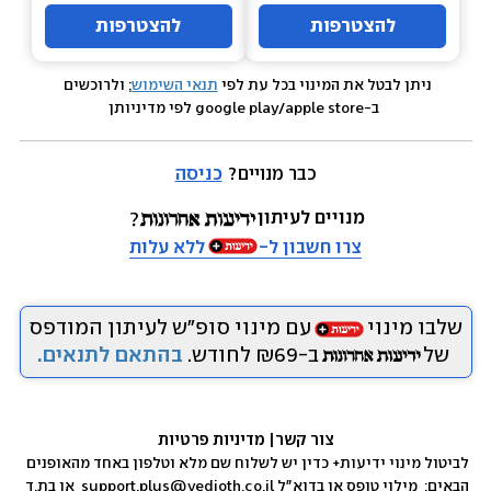
להצטרפות
להצטרפות
ניתן לבטל את המינוי בכל עת לפי 
תנאי השימוש
; ולרוכשים 
 ב-google play/apple store לפי מדיניותן
כבר מנויים? 
כניסה
מנויים לעיתון
צרו חשבון ל-
ללא עלות
שלבו מינוי
עם מינוי סופ״ש לעיתון המודפס
של
ב-₪69 לחודש.
בהתאם לתנאים.
צור קשר
|
 מדיניות פרטיות
לביטול מינוי ידיעות+ כדין יש לשלוח שם מלא וטלפון באחד מהאופנים 
הבאים:  
מילוי טופס
 או בדוא״ל 
support.plus@yedioth.co.il
  או בת.ד 