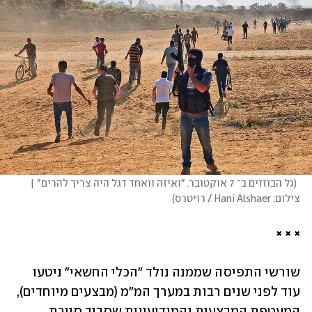
(
גל הבוזזים ב־ 7 אוקטובר. "ואיזה וואחד דגל היה צריך להרים" | 
צילום: Hani Alshaer / רויטרס
)
× × ×
שורשי התפיסה שממנה נולד "הכלי החשאי" ניטעו 
עוד לפני שנים רבות במערך המ"מ (מבצעים מיוחדים), 
המעטפת המבצעית והמודיעינית שסביב סיירת 