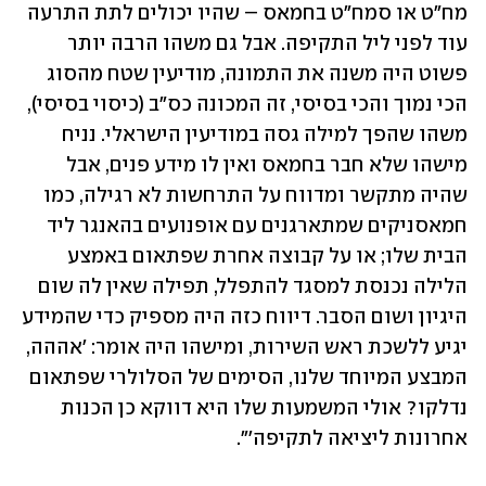
מח"ט או סמח"ט בחמאס – שהיו יכולים לתת התרעה 
עוד לפני ליל התקיפה. אבל גם משהו הרבה יותר 
פשוט היה משנה את התמונה, מודיעין שטח מהסוג 
הכי נמוך והכי בסיסי, זה המכונה כס"ב (כיסוי בסיסי), 
משהו שהפך למילה גסה במודיעין הישראלי. נניח 
מישהו שלא חבר בחמאס ואין לו מידע פנים, אבל 
שהיה מתקשר ומדווח על התרחשות לא רגילה, כמו 
חמאסניקים שמתארגנים עם אופנועים בהאנגר ליד 
הבית שלו; או על קבוצה אחרת שפתאום באמצע 
הלילה נכנסת למסגד להתפלל, תפילה שאין לה שום 
היגיון ושום הסבר. דיווח כזה היה מספיק כדי שהמידע 
יגיע ללשכת ראש השירות, ומישהו היה אומר: 'אההה, 
המבצע המיוחד שלנו, הסימים של הסלולרי שפתאום 
נדלקו? אולי המשמעות שלו היא דווקא כן הכנות 
אחרונות ליציאה לתקיפה'".