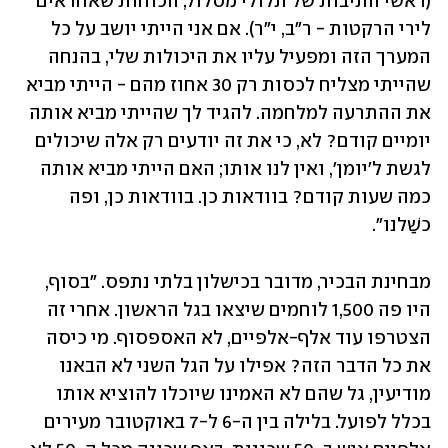
(ראשי התיבות של תלולי מסלול, הכוחות שאחראים 
לירי הרקטות - ר"ב, י"ר). אם אני הייתי יושב על כל 
המערך הזה ומפעיל עליו את היכולות שלי, בהנחה 
שהייתי מצליח לכסות רק 30 אחוז מהם - הייתי מביא 
את ההתרעה למלחמה. להגיד לך שהייתי מביא אותה 
יומיים קודם? לא, כי את זה יודעים רק אלה שיכולים 
לגשת ל'יומן', ואין לנו אותו; האם הייתי מביא אותה 
כמה שעות קודם? בוודאות כן. בוודאות כן, ופה 
כשַׁלנו".
מבחינת הבכיר, מדובר בכישלון בלתי נתפס. "בסוף, 
היו פה 1,500 לוחמים שיצאו בגל הראשון. אחרי זה 
הצטרפו עוד אלף-אלפיים, לא האספסוף. מי כיסה 
את כל הדבר הזה? אפילו על הגל השני לא הבאנו 
מודיעין, גל שהם לא האמינו שיוכלו להוציא אותו 
בכלל לפועל. בלילה בין ה-6 ל-7 באוקטובר מעירים 