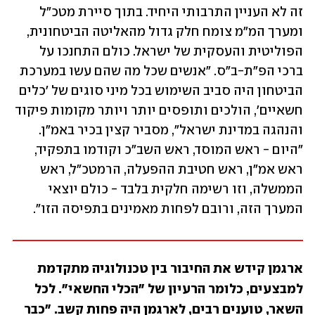
זה לא העניין התרבותי היחיד. בתוך סיירת מטכ"ל 
ומערך המ"מ צומח חלק גדול מהאליטה הביטחונית, 
הפוליטית והעסקית של ישראל. כולם התחנכו על 
ברכי הפ"ת-ב"ס. "אנשים שכל מה שהם עשו במערכת 
הביטחון היה סביב השימוש בכל מיני סוגים של 'כלים 
חשאיים', הולכים ותופסים יותר ויותר מקומות פיקוד 
והנהגה במדינת ישראל", מסביר קצין בכיר באמ"ן. 
"היום - ראש המוסד, ראש השב"כ וקודמו בתפקיד, 
ראש אמ"ן, ראש חטיבת ההפעלה, הרמטכ"ל, ראש 
הממשלה, וזו רשימה חלקית בלבד - כולם יוצאי 
המערך הזה, ורובם לפחות מאמינים בתפיסה הזו".
ארגמן קידש את החיבור בין טכנולוגיה מתקדמת 
למבצעים, כלומר הרעיון של "הכלי החשאי". לכל 
השאר, טוענים רבים, לארגמן היה פחות קשב. "כבר 