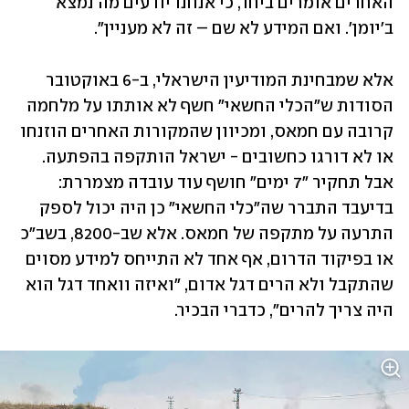
האחרים אומרים ביחד, כי אנחנו יודעים מה נמצא 
ב'יומן'. ואם המידע לא שם – זה לא מעניין".
אלא שמבחינת המודיעין הישראלי, ב-6 באוקטובר 
הסודות ש"הכלי החשאי" חשף לא אותתו על מלחמה 
קרובה עם חמאס, ומכיוון שהמקורות האחרים הוזנחו 
או לא דורגו כחשובים - ישראל הותקפה בהפתעה. 
אבל תחקיר "7 ימים" חושף עוד עובדה מצמררת: 
בדיעבד התברר שה"כלי החשאי" כן היה יכול לספק 
התרעה על מתקפה של חמאס. אלא שב-8200, בשב"כ 
או בפיקוד הדרום, אף אחד לא התייחס למידע מסוים 
שהתקבל ולא הרים דגל אדום, "ואיזה וואחד דגל הוא 
היה צריך להרים", כדברי הבכיר.