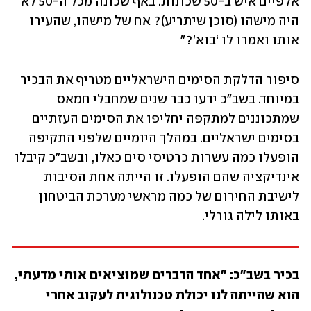
אלפיים איש ב-50 שכונות. באף שכונה מכל ה-50 לא 
היה מישהו (סוכן שיתריע)? אח של מישהו, שהעירו 
אותו ואמרו לו ‘בוא’?"
סיפור הדלקת הסימים הישראליים מטריף את הבכיר 
במיוחד. בשב"כ ידעו כבר שנים שמחבלי חמאס 
שמתכוננים למתקפה יחליפו את הסימים העזתיים 
בסימים ישראליים. במהלך היומיים שלפני התקיפה 
הופעלו כמה עשרות כרטיסי סים כאלו, ובשב"כ קיבלו 
אינדיקציה שהם הופעלו. זו הייתה אחת הסיבות 
לישיבת החירום של כמה מראשי מערכת הביטחון 
באותו לילה גורלי. 
בכיר בשב"כ: "אחד הדברים שמוציאים אותי מדעתי, 
הוא שהייתה לנו יכולת טכנולוגית לעקוב אחרי 