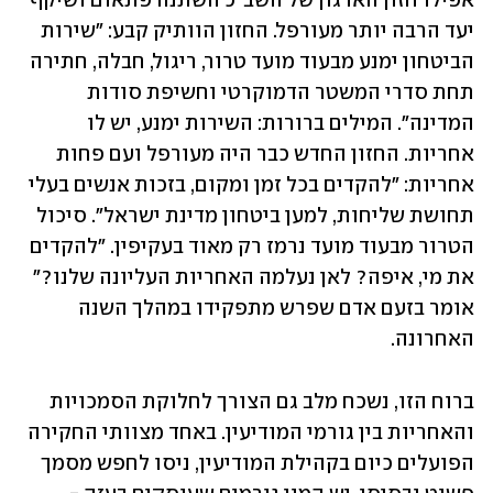
אפילו חזון הארגון של השב"כ השתנה פתאום ושיקף 
יעד הרבה יותר מעורפל. החזון הוותיק קבע: "שירות 
הביטחון ימנע מבעוד מועד טרור, ריגול, חבלה, חתירה 
תחת סדרי המשטר הדמוקרטי וחשיפת סודות 
המדינה". המילים ברורות: השירות ימנע, יש לו 
אחריות. החזון החדש כבר היה מעורפל ועם פחות 
אחריות: "להקדים בכל זמן ומקום, בזכות אנשים בעלי 
תחושת שליחות, למען ביטחון מדינת ישראל". סיכול 
הטרור מבעוד מועד נרמז רק מאוד בעקיפין. "להקדים 
את מי, איפה? לאן נעלמה האחריות העליונה שלנו?" 
אומר בזעם אדם שפרש מתפקידו במהלך השנה 
האחרונה. 
ברוח הזו, נשכח מלב גם הצורך לחלוקת הסמכויות 
והאחריות בין גורמי המודיעין. באחד מצוותי החקירה 
הפועלים כיום בקהילת המודיעין, ניסו לחפש מסמך 