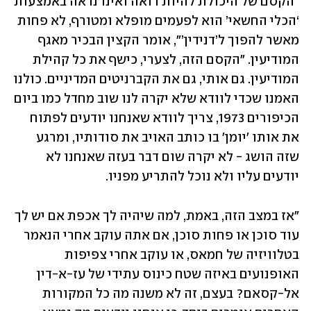
"הקסם של היכולת להיות רואה ואינו נראה באמצעות 
‘הכלי החשאי’ הוא לפעמים מופלא ומטורף, לא פחות 
מאשר להפוך ל’דנידין’", אומר הקצין הבכיר מאגף 
המודיעין. "הקסם הזה, לצערי, כישף את כל קהילת 
המודיעין. גם אותי, גם את הקברניטים המדיניים. כולנו 
האמנו שכדי לוודא שלא יקרה לנו שוב מחדל כמו ביום 
הכיפורים 1973, צריך לוודא שאנחנו יודעים לפתוח 
את אותו 'יומן' בו כותב האויב את סודותיו, ומרגע 
שזה הושג - לא יקרה שום דבר בעזה שאנחנו לא 
יודעים עליו ולא נוכל להתריע מפניו.
"אז במצב הזה, באמת, למה שיהיה לך אכפת אם יש לך 
עוד סוכן או פחות סוכן, אם אתה עוקב אחרי הנאמר 
בטלוויזיה של חמאס, או עוקב אחרי צפיפות 
האופנועים באיזה שטח כינוס עתידי של עז-א-דין 
אל-קסאם? בעצם, זה לא משנה מה כל המקורות 