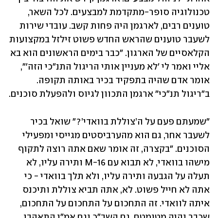
טכנולוגיה סופר-מתקדמת למבצעים. לכל השאר, 
טוענים רבים, לארגמן היה פחות קשב. עובדי שירות 
לשעבר טוענים שהראש החדש פשוט זילזל במקצועות 
הקלאסיים של הארגון. "כבר בימים הראשונים הוא בא 
אליי ואמר לי 'לא מעניין אותי הריגול התנ"כי הזה'", 
אומר אדם שהיה בתפקיד בכיר באותה תקופה. 
ב"ריגול תנ"כי" ארגמן התכוון לגיוס ולהפעלת סוכנים.
"שמעתם פעם על ה’צוללת בוואדי’?" שואל בכיר 
לשעבר אחר, גם הוא מהערביסטים מגייסי ומפעילי 
הסוכנים. "בקצרה, זה אומר שאם אתה רוצה לתקוף 
מישהו בוואדי, לא תבוא עם M-16 ותירה עליו, לא 
תעלה על הגבעה ותירה עליו, ולא תלך בוואדי - כי 
אתה לא חייל פשוט. לא, אתה תביא צוללת ותיכנס 
איתה לוואדי. זה התחכום על התחכום על התחכום, 
שכבר נהיה מטומטם. גם השב"כ וגם אמ"ן התאהבו 