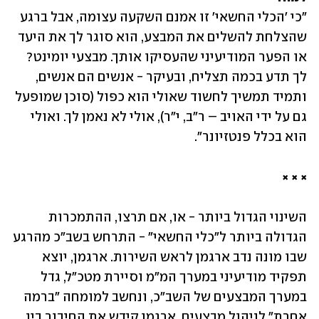
"כי 'הכלי החשאי' זו אמנם השקעה עצומה, אבל ברגע 
שהצלחת להשלים את המבצע, הוא סוגר לך את היעד 
או הפער המודיעיני שהעסיקו אותך. מבצעי יומינט? 
לך תדע בכמה תצליח, ובעיקר - אנשים הם אנשים, 
ותמיד תמשיך לחשוד שאולי הוא כפול (סוכן שמופעל 
גם על ידי האויב – ר"ב, י"ר), אולי לא נאמן לך. ואולי 
הוא בכלל פנטזיונר". 
× × ×
השינוי הגדול ביותר - או, אם תרצו, ההתמכרות 
הגדולה ביותר ל"כלי החשאי" - התרחש בשב"כ מהרגע 
שבו מונה נדב ארגמן לראש השירות. ארגמן, יוצא 
תפקיד מודיעיני במערך המ"מ וסיירת מטכ"ל, גדל 
במערך המבצעים של השב"כ, ונחשב למומחה "ברמה 
אחרת" לניהול מבצעים. ארגמן קידש את החיבור בין 