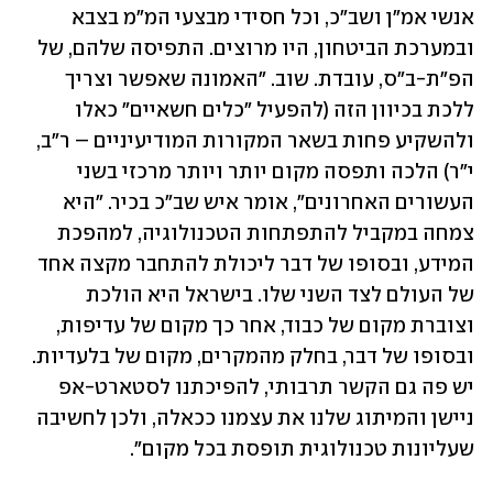
אנשי אמ"ן ושב"כ, וכל חסידי מבצעי המ"מ בצבא 
ובמערכת הביטחון, היו מרוצים. התפיסה שלהם, של 
הפ"ת-ב"ס, עובדת. שוב. "האמונה שאפשר וצריך 
ללכת בכיוון הזה (להפעיל "כלים חשאיים" כאלו 
ולהשקיע פחות בשאר המקורות המודיעיניים – ר"ב, 
י"ר) הלכה ותפסה מקום יותר ויותר מרכזי בשני 
העשורים האחרונים", אומר איש שב"כ בכיר. "היא 
צמחה במקביל להתפתחות הטכנולוגיה, למהפכת 
המידע, ובסופו של דבר ליכולת להתחבר מקצה אחד 
של העולם לצד השני שלו. בישראל היא הולכת 
וצוברת מקום של כבוד, אחר כך מקום של עדיפות, 
ובסופו של דבר, בחלק מהמקרים, מקום של בלעדיות. 
יש פה גם הקשר תרבותי, להפיכתנו לסטארט-אפ 
ניישן והמיתוג שלנו את עצמנו ככאלה, ולכן לחשיבה 
שעליונות טכנולוגית תופסת בכל מקום".