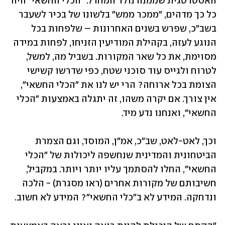
האסטרטגית שממנה נולד המחדל. "הכלי החשאי" היה 
כל כך מדהים, "ממכר ממש" בלשונו של בכיר לשעבר 
בשב"כ, שפרש בשנים האחרונות – שלפחות בכל 
הנוגע לעזה, בקהילת המודיעין הזניחו, לפחות במידה 
מסוימת, את כל שאר המקורות. בשביל מה, למשל, 
לטרוח ולגייס עוד סוכני שטח, כפי שדרשו קשישי 
הצומת בכל ארוחה? הרי יש לנו את "הכלי החשאי", 
אין צורך. אם יקרה משהו, זה יתגלה באמצעות "הכלי 
החשאי", ואנחנו נדע מיד.
וכך, לאט-לאט, שב"כ, אמ"ן, המוסד, וגם הצמרת 
הביטחונית והמדינית שנחשפה ליכולות של "הכלי 
החשאי", החלו להסתמך עליו יותר ויותר. במקביל, 
חשיבותם של מקורות אחרים (ראו מסגרת) - הלכה 
ונדחקה. המידע לא ב"כלי החשאי"? המידע לא חשוב.