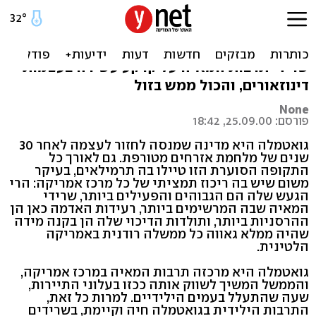
גואטמלה
ערב רב, מיוער והררי, של הרי געש וג'ונגלים, לצד
שרידי תרבות המאיה על קרקע עשירה בעצמות
דינוזאורים, והכול ממש בזול
None
פורסם: 25.09.00, 18:42
גואטמלה היא מדינה שמנסה לחזור לעצמה לאחר 30
שנים של מלחמת אזרחים מטורפת. גם לאורך כל
התקופה הסוערת הזו טיילו בה תרמילאים, בעיקר
משום שיש בה ריכוז תמציתי של כל מרכז אמריקה: הרי
הגעש שלה הם הגבוהים והפעילים ביותר, שרידי
המאיה שבה המרשימים ביותר, רעידות האדמה כאן הן
ההרסניות ביותר, ותולדות הדיכוי שלה הן בקנה מידה
שהיה ממלא גאווה כל ממשלה רודנית באמריקה
הלטינית.
גואטמלה היא מרכזה תרבות המאיה במרכז אמריקה,
והממשל המשיך לשווק אותה ככזו בעלוני התיירות,
שעה שהתעלל בעמים הילידיים. למרות כל זאת,
התרבות הילידית בגואטמלה חיה וקיימת, בשרידים