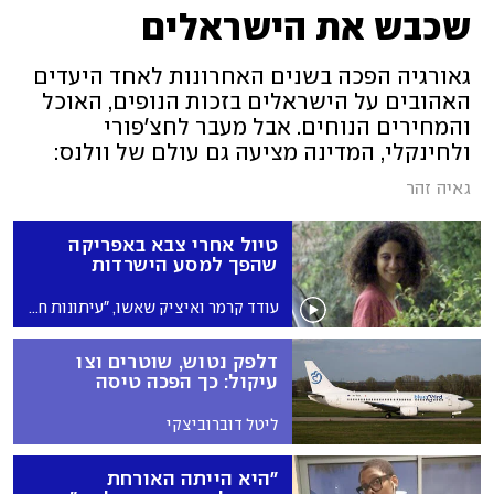
שכבש את הישראלים
גאורגיה הפכה בשנים האחרונות לאחד היעדים
האהובים על הישראלים בזכות הנופים, האוכל
והמחירים הנוחים. אבל מעבר לחצ'פורי
ולחינקלי, המדינה מציעה גם עולם של וולנס:
מעיינות מינרליים, ריטריטים, מלונות ספא
גאיה זהר
ומרכזי בריאות המושכים מבקרים מכל העולם.
יצאנו לבדוק
טיול אחרי צבא באפריקה
שהפך למסע הישרדות
עודד קרמר ואיציק שאשו, "עיתונות חופרת"
דלפק נטוש, שוטרים וצו
עיקול: כך הפכה טיסה
שבוטלה לדרמה בינלאומית
ליטל דוברוביצקי
"היא הייתה האורחת