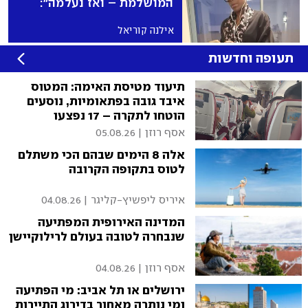
המושלמת – ואז נעלמה":
בעלי צימרים מזהירים מפני
האישה שבתמונה
אילנה קוריאל
תעופה וחדשות
תיעוד מטיסת האימה: המטוס
איבד גובה בפתאומיות, נוסעים
הוטחו לתקרה – 17 נפצעו
אסף רוזן
|
05.08.26
אלה 8 הימים שבהם הכי משתלם
לטוס בתקופה הקרובה
איריס ליפשיץ-קליגר
|
04.08.26
המדינה האירופית המפתיעה
שנבחרה לטובה בעולם לרילוקיישן
אסף רוזן
|
04.08.26
ירושלים או תל אביב: מי הפתיעה
ומי נותרה מאחור בדירוג התיירות