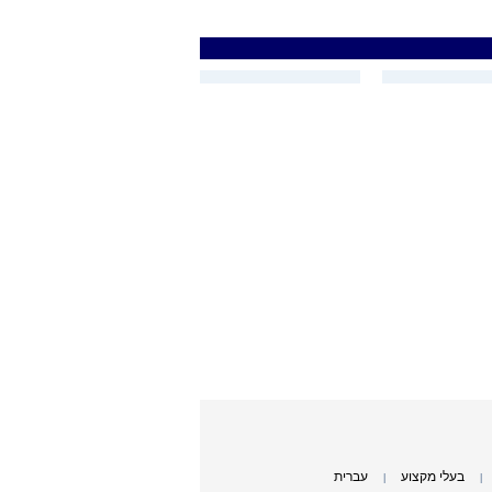
בעלי מקצוע
עברית
|
|