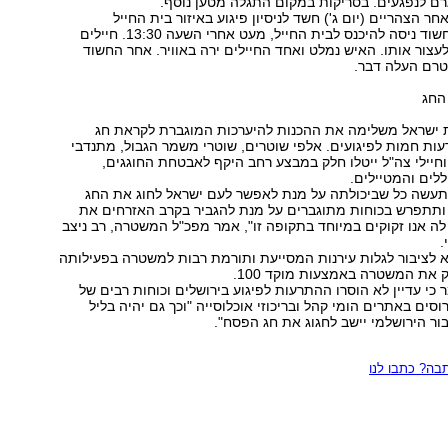
ם לנפגעים. בסריקות במקום התגלה מטען נוסף.
 הצהריים (יום ג') חשד לניסיון פיגוע באיזור בית החייל
בירושלים. אדם חשוד ניסה להיכנס לבית החייל, מעט אחרי השעה 13:30. חיילים
לעצור אותו. האיש נמלט ואחד החיילים ירה באוויר. אחר החשוד
רם העלה דבר.
החג
 ישראל משלימה את ההכנות להיערכות המוגברת לקראת חג
ת חמות לפיגועים. אלפי שוטרים, שוטרי משמר הגבול, מתנדבי
יילי צה"ל ייטלו חלק במבצע רחב היקף לאבטחת החוגגים,
לים והמטיילים.
עשה כל שביכולתה על מנת לאפשר לעם ישראל לחוג את החג
ותתפרש בכוחות מתוגברים על מנת להגביר בקרב האזרחים את
ה אנו זקוקים במיוחד בתקופה זו", אמר מפכ"ל המשטרה, רב ניצב
.
 לציבור לגלות עירנות המסייעת ותורמת רבות למשטרה בפעילותה
 את המשטרה באמצעות מוקד 100.
ר כי עדיין לא הוסרו ההתרעות לפיגוע בירושלים וכוחות רבים של
סים באתרים הומי קהל ובריכוזי אוכלוסייה "וכך גם יהיה בליל
ר הירושלמי יישב לחגוג את חג הפסח".
ה? כתבו לנו