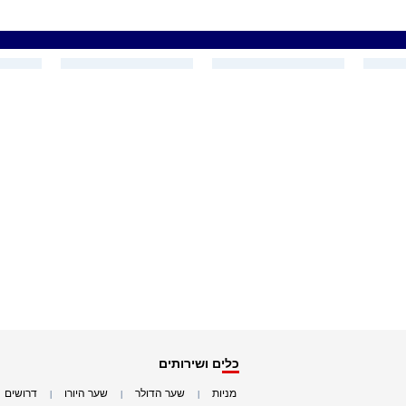
כלים ושירותים
מניות
שער הדולר
שער היורו
דרושים
|
|
|
|