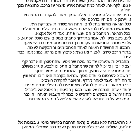
חבלים לעצור. המחבלים, אשר היו בתוך מכונית "רנו אקספרס"
א נענו לקריאה. לאחר כמה שניות אירע פיצוץ עז ברכב. כתוצאה מכך
חוליה.
ה היה יעדם של המחבלים, אולם סמוך מאוד למקום בו התפוצצו
 וייתכן כי הם היו בדרכם אליו.
ככל הנראה מאזור בית לחם. אחת האפשרויות שנבדקת היא
שתמשו המחבלים לבצע את הפיגוע הוכנה בירושלים והמחבלים
. ככל הנראה, המחבלים הם אנשי פתח, מגדודי אל אקצא.
ים, ניצב מיקי לוי, אמר בתדרוך כתבים במקום שבו סוכל הפיגוע, כי
 פי מספר התראות ובעקבות כך נפרסו מחסומים בכביש עוקף
, המכונית החשודה הגיעה לאחד המחסומים והתבקשה לעצור.
תוך הרכב סירבו לעצור ואז נשמע פיצוץ והם נהרגו. נמנע אסון כבד
ים".
כי מהבדיקות שנערכו עד כה עולה שהמטען שהתפוצץ הוא "בהיקף
ניצב לוי ציין כי יכול להיות שהמחבלים התכוונו לבצע פיגוע משולב,
אחד המחבלים היה מטען, ובתוך המכונית היה מטען נוסף.
 השב"כ לפרסום כי אדם נוסף שנראה בקרבת האזור בו התפוצץ
 החוליה, נעצר לאחר מרדף, והועבר לחקירת השב"כ.
כי המתאבד השתייך לחוליה שאחראים לה פעילי תנזים מבית
האד ג'ערה, הנמנה על אנשי מנגנון הביטחון המסכל של ג'יבריל
חוז ירושלים מבקשים להדגיש כי במהלך השבוע האחרון הועבר
המצביע על כוונתו של ג'ערה להוציא לפועל פיגוע התאבדות
יגוע התאבדות ללא נפגעים (ראה הרחבה בקישור מימין). בצומת אל
 לחם, השליכו הערב פלסטינים מטען לעבר רכב ישראלי. המטען