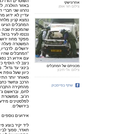
השוטרים הורו למ
אהרונישקי
באזור הוולג'ה, ל
צילום חגי אופן
נהרגו שני חברי ה
עדיין לא ידוע מ
נמצא קניון מלחה,
המחבלים הגיעו 
שהמכונית שבה ה
נכנסו לעיר ברגל
מפקד מחוז ירושל
המשטרה פעלה על
ירושלים. לדבריו
"המחבלים שהיו ב
עם אירוע רב נפגע
ניצב לוי הוסיף 
מכוניתם של המחבלים
בינוני עד גדול". 
צילום: גלי תיבון
כיוון שעל גופת 
מאוחר יותר התיר
הרכב ונחשד כחבר
שתף בפייסבוק
מהחקירה התברר 
לחם, ובראשם ג'י
רג'וב. ממשטרת מ
לפלסטינים מידע 
בירושלים.
אירועים נוספים
ליד יקיר בוצע פ
חאדר, סמוך לבית