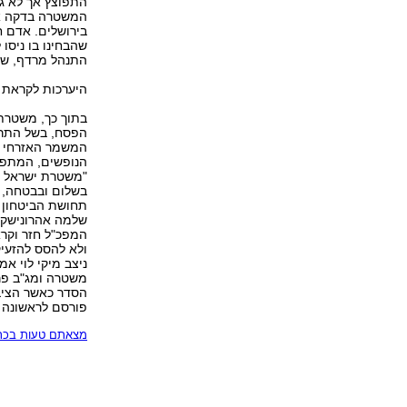
התפוצץ אך לא גר
המשטרה בדקה אחר
שהבחינו בו ניסו 
התנהל מרדף, שט
היערכות לקראת 
בתוך כך, משטרת
הפסח, בשל התרעו
המשמר האזרחי וח
הנופשים, המתפל
"משטרת ישראל ת
בשלום ובבטחה, 
תחושת הביטחון ל
שלמה אהרונישקי
המפכ"ל חזר וקרא
ולא להסס להזעיק
ניצב מיקי לוי אמ
משטרה ומג"ב פרו
הסדר כאשר הציבו
פורסם לראשונה
מצאתם טעות בכתב