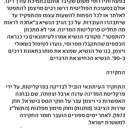
בפעולותיו דופי משום שקיבל אותם בתמיכת עורך דינו.
אולם במערכת הפוליטית דרשו רבים מויצמן להתפטר
לאלתר או לכל הפחות להשעות עצמו מהתפקיד עד
שיתבהרו העובדות. על כך הגיב הנשיא ב"אחכה לראות
מה תחליט פרקליטות המדינה. אני לא מתכוון
להתפטר". מקורבי הנשיא אמרו לעיתונאים כי כנראה
הכספים שהתקבלו מסרוסי, נועדו לטיפול בשאולי
ויצמן, בנו של הנשיא, שמצא את מותו בתאונת דרכים
ב-90'. הנשיא הכחיש את הדברים.
החקירה
התחקיר העיתונאי הוביל לבדיקה בפרקליטות, על ידי
פרקליטת המדינה עדנה ארבל וצוותה, שם נבחנה
האפשרות כי ויצמן עבר על חוקי המס בישראל, חוק
שירות הציבור (מתנות) וחוק מימון מפלגות (התשל"ג
1973). לאחר ימים ספורים הועבר חומר החקירה
למשטרת ישראל.