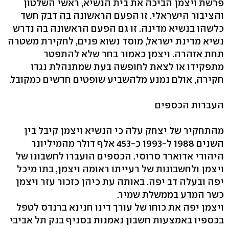
פרשת ויצמן הביכה את בית הנשיא, ראשי השלטון
והציבור הישראלי. זו הפעם הראשונה בה דבק חשד
כלשהו בנשיא מדינה. זו גם הפעם הראשונה בה נדרש
נשיא מדינת ישראל, מוסד נשוא פנים, לחקירת משטרה
תחת אזהרה. ויצמן כאמור בחר שלא להתפטר
מתפקידו או לצאת לחופשה בעת שמתנהלת נגדו
חקירה, אולם נמנע מלהשביע שופטים חדשים כמקובל.
העברות הכספים
מהתחקיר של יצחק עלה כי הנשיא ויצמן קיבל בין
השנים 1988 ל-1993 כ-453 אלף דולר מהמיליונר
היהודי אדוארד סרוסי. הכספים הועברו לחשבונו של
ויצמן ולחשבונות של רעייתו ראומה ויצמן, בתו מיכל
יפה ובעלה דב יפה. באותה עת כיהן כזכור עזר ויצמן
כשר המדע בממשלת שמיר.
ויצמן יפה את כוחו של עורך דינו חנינא ברנדס לטפל
בכספיו באמצעות חשבון נאמנות בסניף בנק תל אביבי