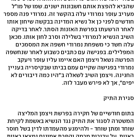
שהביא להפצת אותם חשבונות ישנים. שמו של מו"ל
מעריב עופר נמרודי עלה בהקשר זה. נמרודי פנה מספר
חודשים לפני כן אל נשיא המדינה בבקשה שיחון אותו
לאחר הרשעתו בפרשת האזנות הסתר. לאחר בדיקה
השיב הנשיא לנמרודי בשלילה וסרב לחון אותו. מכאן
עלה חשד כי משפחת נמרודי חשפה את המסמכים
המפלילים. בפגישה עם כתבים כשבוע לאחר שנחשפה
הפרשה נשאל ויצמן האם איימו עליו עופר ויעקב
נמרודי בפגישה שקיים עמם בביתו שבקיסריה בעניין
החנינה. ויצמן השיב לשאלה ב"היו כמה דיבורים לא
יפים", אך לא פירש מעבר לזה.
סגירת התיק
בתום חודשיים של חקירה בפרשת ויצמן המליצה
המשטרה לסגור את התיק נגד הנשיא באשמת לקיחת
שוחד ומתן שוחד - ולהימנע מהעמדתו לדין בשל חוסר
ראיות. על עבירות מרמה והפרת אמונים נמצאו ראיות