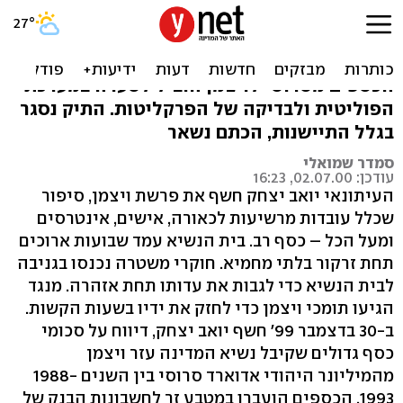
סרוסי נתן, ויצמן לקח
התחקיר העיתונאי של יואב יצחק על העברות
הכספים מסרוסי לויצמן הוביל לסערה במערכת
הפוליטית ולבדיקה של הפרקליטות. התיק נסגר
בגלל התיישנות, הכתם נשאר
סמדר שמואלי
עודכן: 02.07.00, 16:23
העיתונאי יואב יצחק חשף את פרשת ויצמן, סיפור
שכלל עובדות מרשיעות לכאורה, אישים, אינטרסים
ומעל הכל – כסף רב. בית הנשיא עמד שבועות ארוכים
תחת זרקור בלתי מחמיא. חוקרי משטרה נכנסו בגניבה
לבית הנשיא כדי לגבות את עדותו תחת אזהרה. מנגד
הגיעו תומכי ויצמן כדי לחזק את ידיו בשעות הקשות.
ב-30 בדצמבר 99' חשף יואב יצחק, דיווח על סכומי
כסף גדולים שקיבל נשיא המדינה עזר ויצמן
מהמיליונר היהודי אדוארד סרוסי בין השנים 1988-
1993. הכספים הועברו במטבע זר לחשבונות הבנק של