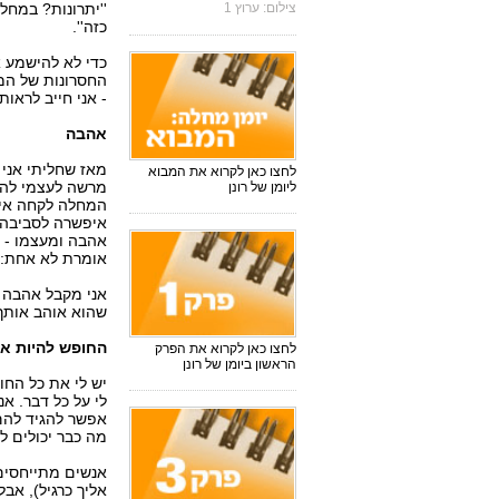
צילום: ערוץ 1
''יתרונות? במחל
כזה''.
כדי לא להישמע א
החסרונות של המח
- אני חייב לראו
אהבה
מאז שחליתי אני 
לחצו כאן לקרוא את המבוא
מרשה לעצמי להע
ליומן של רונן
המחלה לקחה איתה
איפשרה לסביבה ל
אהבה ומעצמו - 
אומרת לא אחת: '
אני מקבל אהבה מ
שהוא אוהב אותך
החופש להיות אנ
לחצו כאן לקרוא את הפרק
הראשון ביומן של רונן
יש לי את כל החו
לי על כל דבר. א
אפשר להגיד להם
מה כבר יכולים ל
אנשים מתייחסים
אליך כרגיל), אבל