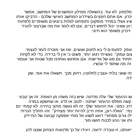
ל מלפפון. לא עוד. בהשאלה ממילון המושגים של המחשב, אפשר
כרון. אם אתם חפצים בשידרוג המחשב האישי שלכם - הדביקו אותו
וס ALS (להשיג אצלי במחיר מופקע) ותופתעו לגלות ביצועים משופרים (לפחות
כיוון שאיני יכול לחפש דברים, וגם לא לומר את מה שברצוני להגיד
יכרון משופר הוא חיוני.
אפק. לפעמים לי בא לחנוק אנשים, ואז אני מוכרח לומר לעצמי:
שום עמוק''. נעשיתי רגוע יותר, פשוט כי אין לי ברירה. כדי לא לקחת
יתחתי גם סוג של אדישות. אם אתרגש ואתרגז מכל שטות אני אגמור
 זה מה שחסר לי עכשיו.
ה שאני בלתי-עצבין לחלוטין. רחוק מכך. תשאלו את אמי, שק
דה.
ש ההומור שלי עלה מדרגה. שיש בזה משהו מן האמת. זה אך טבעי
שה מפלס ההומור ישתנה - לטוב או לרע. או שתשקע במרה
ג, כמוני, את ההומור שלך. זה לא נעשה מתוך בחירה. לא קמתי יום
: ''וואלה רונן, אתה חייב להיות יותר מצחיק''. זהו תהליך הכרתי
אילו גורם מסתורי דואג לשנע אל מוחי אספקה קבועה של החיידק
תו אני נוהג לכנות חושו-מור.
ותנו, זו עובדה ידועה, ויעידו על כך סדנאות הצחוק שצצו להן