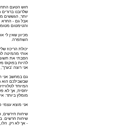
חוש הטעם התחדד 
שלרובנו ברורים 
יותר, הגששים מצ
אבל גם - החרא ח
והטימטום מטומט
מכיוון שאין לי 
השתפרה.
יכולת הריכוז ש
אותי מהמיטה לכי
הסבתי את תשומת 
להיות בפוקוס מל
אני רוצה 'בערך',
גם במחשב אני חי
המיוחד לטלוויזי
יחסית, אך לא פשו
מומלץ ביותר: אין
אני מוצא עצמי פ
שיחות חירשים, כ
שיחות חרשים. בע
- אך לא רק. הלו,