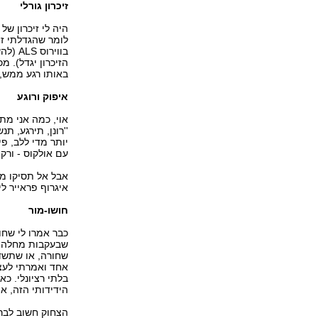
זיכרון גורלי
היה לי זיכרון ש
לומר שהגדלתי זי
בוויר
הזיכרון יגדל). מ
באותו רגע ממש, ז
איפוק ורוגע
אוי, כמה אני מת
''רונן, תירגע, תנ
יותר מדי ללב, פ
עם אולקוס - ורק
אבל אל תסיקו מז
איגרוף פראייר לי
חושו-מור
כבר אמרו לי שחו
שבעקבות מחלה ק
שחורה, או שתשדר
אחד ואמרתי לעצמי
בלתי רציונלי. כ
הידידותי הזה, או
הצחוק חשוב לבריא