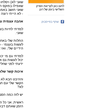
שאני לא) ויסלחו
שאפילו בפוקס הי
לחצו כאן לקריאת הפרק
השלישי ביומן של רונן
שאני חושב באמת.
- לא הייתי רוצה
אהבה עצמית ובי
שתף בפייסבוק
למדתי לחיות בשל
שאני.
התלות שלי באחר
לעשות בעצמי - 
הידיים שלי, ואז 
למדתי גם מי יכול
יכול לעשות גם א
ידעתי לפני שחלי
איכות קשר שלא
וההיבט הבא לא מ
הקשר שלי עם חבר
לא?
יש לזה כמה הסב
הזמן שאתם דבוקי