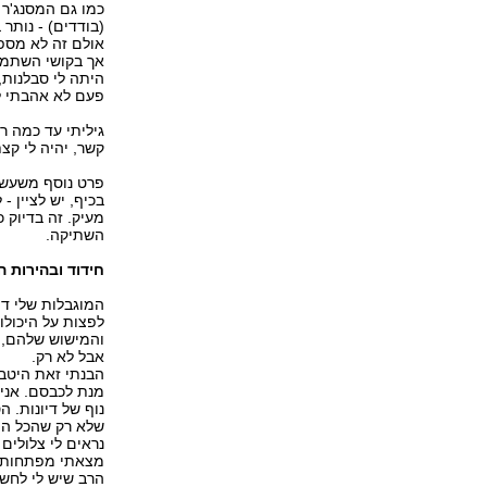
(בודדים) - נותר 
אולם זה לא מספי
היתה לי סבלנות,
פעם לא אהבתי לד
גיליתי עד כמה ר
קשר, יהיה לי ק
פרט נוסף משעשע
בכיף, יש לציין 
מעיק. זה בדיוק 
השתיקה.
חידוד ובהירות
המוגבלות שלי דו
לפצות על היכולו
והמישוש שלהם, כ
אבל לא רק.
הבנתי זאת היטב 
מנת לכבסם. אני
שלא רק שהכל התב
נראים לי צלולים
מצאתי מפתחות לס
הרב שיש לי לחשו