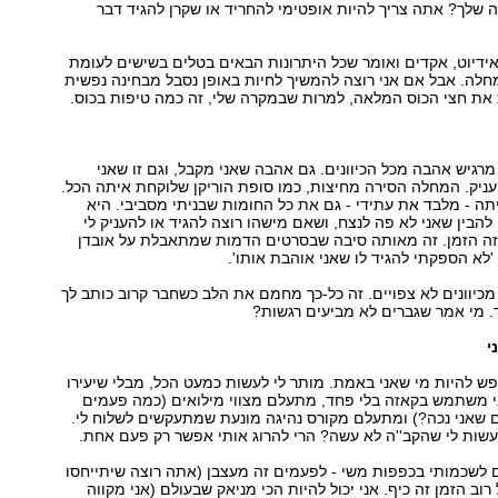
ה שלך? אתה צריך להיות אופטימי להחריד או שקרן להגיד דבר
ידיוט, אקדים ואומר שכל היתרונות הבאים בטלים בשישים לעומת
לה. אבל אם אני רוצה להמשיך לחיות באופן נסבל מבחינה נפשית
ת את חצי הכוס המלאה, למרות שבמקרה שלי, זה כמה טיפות בכוס.
מרגיש אהבה מכל הכיוונים. גם אהבה שאני מקבל, וגם זו שאני
ניק. המחלה הסירה מחיצות, כמו סופת הוריקן שלוקחת איתה הכל.
 - מלבד את עתידי - גם את כל החומות שבניתי מסביבי. היא
הבין שאני לא פה לנצח, ושאם מישהו רוצה להגיד או להעניק לי
זה הזמן. זה מאותה סיבה שבסרטים הדמות שמתאבלת על אובדן
לא הספקתי להגיד לו שאני אוהבת אותו'.
כיוונים לא צפויים. זה כל-כך מחמם את הלב כשחבר קרוב כותב לך
. מי אמר שגברים לא מביעים רגשות?
י
פש להיות מי שאני באמת. מותר לי לעשות כמעט הכל, מבלי שיעירו
ני משתמש בקאזה בלי פחד, מתעלם מצווי מילואים (כמה פעמים
 שאני נכה?) ומתעלם מקורס נהיגה מונעת שמתעקשים לשלוח לי.
עשות לי שהקב''ה לא עשה? הרי להרוג אותי אפשר רק פעם אחת.
 לשכמותי בכפפות משי - לפעמים זה מעצבן (אתה רוצה שיתייחסו
 רוב הזמן זה כיף. אני יכול להיות הכי מניאק שבעולם (אני מקווה