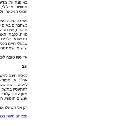
באופנתיות. מדענ
תחושה. אבל לי, 
הכוס המלאה, ולצ
ויש גם סיבה פשו
כשחברים באים לב
תישכח, שיכנסו ל
סויה, כלבתי הא
גם שונאי כלבים 
שבעלי חיים בכלל
שיש מי שמתמחים
אז עשו טובה לעצמ
וגם
כניסה חינם למשח
אה?), אין ספור 
לגלוש ברשת שעות
להתעסק בתשלומי 
מזון עתיר קלורי
אנשים חופשי, הנח
רק אל תשאלו אות
מצאתם טעות בכתב