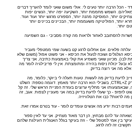
- הכל הרבה יותר טעים לי. אולי משום שאני לומד להעריך דברים
מאליהם. השמש מחממת יותר, השקיעה יפה יותר, הנשים יפות
חיקים יותר, המוסיקה מהנה יותר, הספורט מרגש יותר ועוד ועוד.
רא יותר, הפוליטיקה משעממת יותר, הבכיינים בכיינים יותר
ם יותר.
אפשרות להסתובב לאחור ולראות מה קורה מסביבי - גם השמיעה
לי עלתה פלאים. אם אחלום לרגע קט בשעה שמי ממטפלי מעביר
סא הגלגלים ושוכח לנעול את הכיסא - אני פשוט אפול (משום שלא
לבו). מכיוון שאני משמיע את קולי באמצעות כתיבה, אני צריך
א ובעל יכולת ניסוח בהירה ומתומצתת. אין לי פריבילגיה לומר מה
 אלא מה אני רוצה בדיוק.
יב לדעת בדיוק מה לעשות. טעות תעלה לי ביוקר, כלומר, מה
שבשבילכם הוא רק CTRL+Z, בשבילי הוא הרבה יותר מאמץ. דוגמה נוספת: השלט
ה, שבאמצעותו אני מחליף ערוצים בעזרת הפניית הראש שלי. זה קל
ט לזפזפ - כך שעלי לדעת בדיוק במה אני מעוניין לצפות. אגב, זה
 מה לראות? כבו את הטלוויזיה.
עמים רבות יודע מה אנשים עומדים לומר - עוד בטרם אמרו זאת.
שאתה עד להם מבחוץ, הן דבר מאוד מצחיק. אני עד לאין ספור
יקר בין אמי למטפל שלי - וזה בעיקר בגלל האנגלית העילגת שלהם
 תקשיבו זה לזה לרגע.