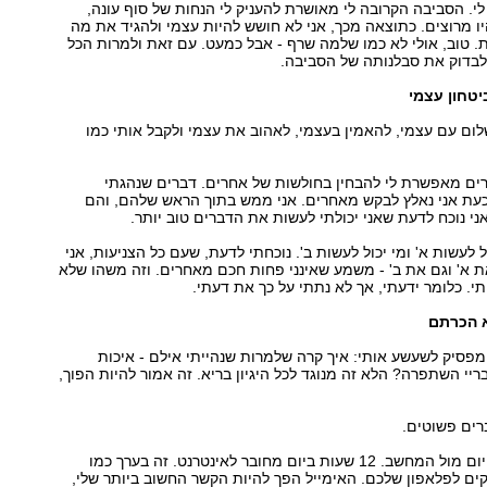
 לי. הסביבה הקרובה לי מאושרת להעניק לי הנחות של סוף עונה,
ו מרוצים. כתוצאה מכך, אני לא חושש להיות עצמי ולהגיד את מה
 טוב, אולי לא כמו שלמה שרף - אבל כמעט. עם זאת ולמרות הכל
 לבדוק את סבלנותה של הסביבה.
טחון עצמי
ום עם עצמי, להאמין בעצמי, לאהוב את עצמי ולקבל אותי כמו
ים מאפשרת לי להבחין בחולשות של אחרים. דברים שנהגתי
כעת אני נאלץ לבקש מאחרים. אני ממש בתוך הראש שלהם, והם
אני נוכח לדעת שאני יכולתי לעשות את הדברים טוב יותר.
 לעשות א' ומי יכול לעשות ב'. נוכחתי לדעת, שעם כל הצניעות, אני
ת א' וגם את ב' - משמע שאינני פחות חכם מאחרים. וזה משהו שלא
תי. כלומר ידעתי, אך לא נתתי על כך את דעתי.
 הכרתם
פסיק לשעשע אותי: איך קרה שלמרות שנהייתי אילם - איכות
יי השתפרה? הלא זה מנוגד לכל היגיון בריא. זה אמור להיות הפוך,
רים פשוטים.
ראשית, אני כל היום מול המחשב. 12 שעות ביום מחובר לאינטרנט. זה בערך כמו
ם לפלאפון שלכם. האימייל הפך להיות הקשר החשוב ביותר שלי,