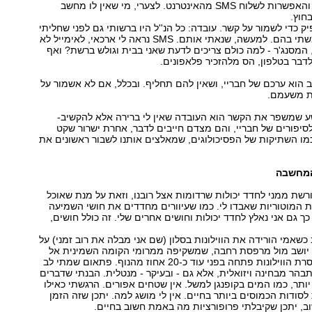
כמו גם המסנג'ר והאפשרות לשלוח SMS מהאינטרנט. לצערי, מי שאין לו מחשב
בחוץ.
ק כדי לשמור על קשר. עובדה: כל הנ''ל היו ברשותי גם לפני שחליתי
אך בקושי השתמשתי בהם. למעשה, שנאתי אותם. SMS נראה לי ארכאי, לאימייל לא
 המסנג'ר - למה כולם צריכים לדעת שאני בבית וגולש ברשת? ואף
בר בטלפון, הס מלהזכיר פלאפונים.
ב הוא ערכם של חבריי, ושאין להם תחליף. ובכלל, אם לא אשמור על
צת משעמם.
 שמשפר את הקשר הוא העובדה שאין לי ברירה אלא להקשיב-
- לסיפורים של חבריי, והם מצדם חייבים לדבר, אחרת ישרור שקט
כמו השתיקות של הפסיכולוגים, שמאלצים אותנו לשבור ראשונים את
 המחשבה
רשת ממני לחדד יכולות שרדומות אצל רובנו, וזאת על מנת שאוכל
ת המוטוריות שאבדו לי. כמו שעיוורים מחדדים את חושי השמיעה
ך גם אני נאלץ לחדד יכולות וחושים אחרים שלי. זה כולל חושים,
כשאמי הורידה את הווילונות בסלון (שם אני מבלה את רוב זמני) על
 יושב מול מרפסת רחבה, שמשקיפה ממרומי הקומה השמינית אל
נוף של דיונות. הסרת הווילונות פתחה בפני עוד כ-20 אחוז מהנוף. פתאום שמתי לב
הר מבחינה ויזואלית, אלא גם - ובעיקר - מנטלית. הבנתי שדברים
 יותר, כמו המים בקופנגן למשל. אין שטחים אפורים. הרגשתי כאילו
ודות הכמוסים ביותר בחיים. אין לי מושג למה. יתכן שזה הזמן
ב, יתכן שקיבלתי פרופורציות מה באמת חשוב בחיים.