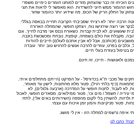
ים הוכיחו זה כבר שהצחוק מזרים למוחנו חומרים כימיים משפרי
חוש ההומור ממש חיוני להשרדות. הוא מאפשר לי לראות את חצי
חוק על החלק הריק של הכוס, מה שידוע יותר כהומור שחור.
טה הרבה יותר: לא רציתי שסביבתי הקרובה תחייה בבאסה בגללי.
קר אני רוצה שירגישו נוח, ויצחקו חופשי, שהמחלה הארורה
בית שעשועים, לא לבית קברות. כשאורח נכנס אני מרבה לחייך, וגם
הובה, מקבלת את כולם בשמחה, קופצת, נובחת ומכשכשת בזנבה.
מושבעים (זכותכם, אבל לא אבין אתכם לעולם) חייבים להודות
, וכלבים בפרט, עוזרים להרבה אנשים להרגיש טוב יותר. עובדה
 בטיפול בעזרת בעלי חיים.
כם ולאנושות - חייכו, זה חינם.
קים של מכבי ת''א בכדורסל - על הפרקט (הייתם מתחלפים איתי,
מחמאות (כיף בלתי רגיל), פטור מלא מחתונות, לישון עד מאוחר,
, לא לעבוד, לחנות חופשי על המדרכה (ארבעה גלגלים), לא
עיריה / חשמל / מים וכו', פטור ממילואים, מסאז'ים חופשי, לאכול
ות ולרזות, להשתין בלי לקום מהספה (השירותים באים אלי), לתזז
ות, פטור מניקיונות והמון זמן איכות עם עצמי.
י איפה נרשמים למחלה הזו - אין לי מושג.
ה? כתבו לנו