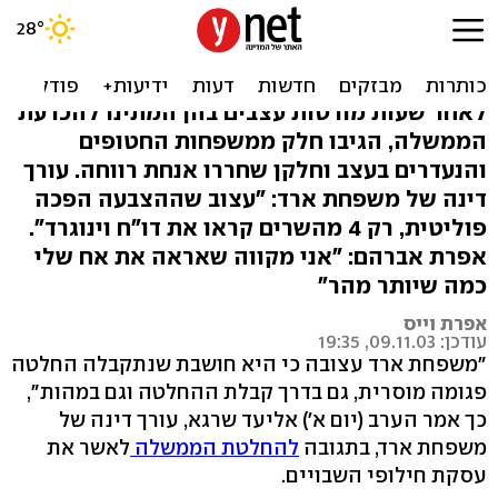
התגובות להכרעת הממשלה:
"משפחת ארד עצובה"
לאחר שעות מורטות עצבים בהן המתינו להכרעת
הממשלה, הגיבו חלק ממשפחות החטופים
והנעדרים בעצב וחלקן שחררו אנחת רווחה. עורך
דינה של משפחת ארד: "עצוב שההצבעה הפכה
פוליטית, רק 4 מהשרים קראו את דו"ח וינוגרד".
אפרת אברהם: "אני מקווה שאראה את אח שלי
כמה שיותר מהר"
אפרת וייס
עודכן: 09.11.03, 19:35
"משפחת ארד עצובה כי היא חושבת שנתקבלה החלטה
פגומה מוסרית, גם בדרך קבלת ההחלטה וגם במהות",
כך אמר הערב (יום א') אליעד שרגא, עורך דינה של
משפחת ארד, בתגובה
להחלטת הממשלה
לאשר את
עסקת חילופי השבויים.