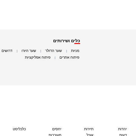
כלים ושירותים
מניות
שער הדולר
שער היורו
דרושים
|
|
|
|
פיתוח אתרים
פיתוח אפליקציות
|
|
יהדות
תיירות
יחסים
כלכליסט
דעות
אוכל
מעורבות