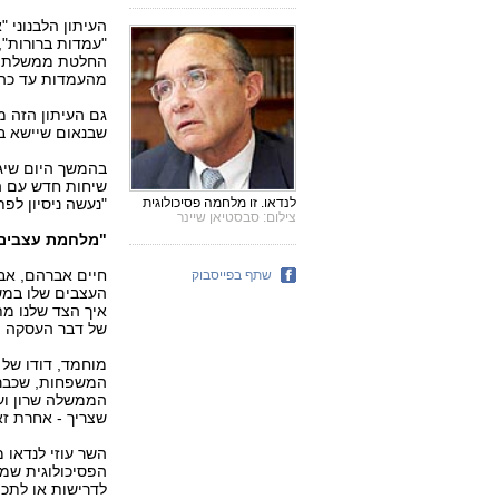
העיתון הלבנוני 
"עמדות ברורות",
החלטת ממשלת שר
מהעמדות עד כה"
גם העיתון הזה מ
שבנאום שיישא בא
בהמשך היום שיגר
שיחות חדש עם ה
לנדאו. זו מלחמה פסיכולוגית
"נעשה ניסיון לפ
צילום: סבסטיאן שיינר
"מלחמת עצבים
שתף בפייסבוק
העצבים שלו במשפ
איך הצד שלנו מת
של דבר העסקה ת
מוחמד, דודו של 
המשפחות, שכבר ר
הממשלה שרון ועל
שצריך - אחרת זא
השר עוזי לנדאו
הפסיכולוגית שמ
לדרישות או לתכת