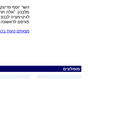
השר יוסף פריצק
מלבנון: "אלה תר
לגיטימציה לבנונית לא לשחרר 400 א
פורסם לראשונה 17.11.03, 07:37
מצאתם טעות בכתב
מומלצים