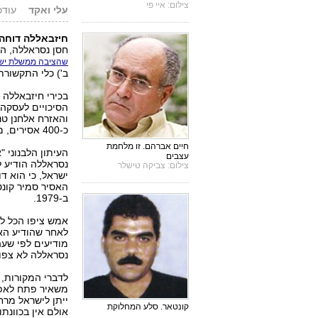
צילום: איי פי
עלי ואקד
עודכן: 7.11.03
חיזבאללה דוחה
חסן נסראללה, הו
שהציבה ממשלת יש
ב') כלי התקשורת 
בכירי חיזבאללה 
הסיכויים לעסקה
והאזרח אלחנן טנ
כ-400 אסירים, מרביתם פלסטינים ולבנונים.
חיים אברהם. זו מלחמת
העיתון הלבנוני 
עצבים
נסראללה הודיע 
צילום: צביקה טישלר
ישראל, כי הוא 
האסיר סמיר קונ
ב-1979.
אמש ציפו הכל לנ
לאחר שהודיע האר
מודיעים לפי שעה
נסראללה לא צפו
לדברי המקורות, 
משאיר פתח לאפש
ייתן לישראל מרח
קונטאר. סלע המחלוקת
אולם אין בכוונת