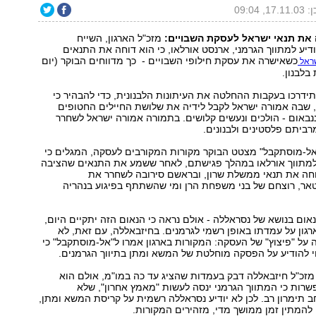
1, 09:04
 את תנאי ישראל לעסקת השבויים:
מזכ"ל הארגון, השייח
דיע למתווך הגרמני, ארנסט אורלאו, כי הוא דוחה את התנאים
כשאישרה את עסקת חילופי השבויים - כך מדווחים הבוקר (יום
ראל
בלבנון.
תידרכו בעקבות ההחלטה את העיתונות הלבנונית, כדי להבהיר כי
, שבה אמורה ישראל לקבל לידיה את שלושת החיילים החטופים
נבאום - הולכים ונעשים קלושים. בתמורה אמורה ישראל לשחרר
"אל-מוסתקבל" מצטט הבוקר מקורות המקורבים לעסקה, המגלים כי
למתווך אורלאו במהלך פגישתם, לאחר ששמע את התנאים שהציבה
דוחה את תנאי ממשלת שרון, ובראשם סירובה לשחרר את
טאר, רוצחם של בני משפחת הרן ומי שהשתתף בפיגוע בנהריה
אום בנושא של נסראללה - אולם נראה כי הנאום הזה יתקיים היום,
גון על עמדתו באופן רשמי לגרמנים. בחיזבאללה, עם זאת, לא
 על "פיצוץ" של העסקה: המקורות בארגון אמרו ל"אל-מוסתקבל" כי
י להודיע על הפסקה מוחלטת של המשא ומתן בתיווך הגרמנים.
מזכ"ל חיזבאללה דבק בעמדות שהציג עד כה במו"מ, אולם הוא
רות כי המתווך הגרמני ינסה לעשות "מאמץ אחרון", שלא
ב תימרון רב. לכן לא יודיע נסראללה רשמית על קריסת המשא ומתן,
ו להמתין זמן ממושך מדי, מזהירים המקורות.