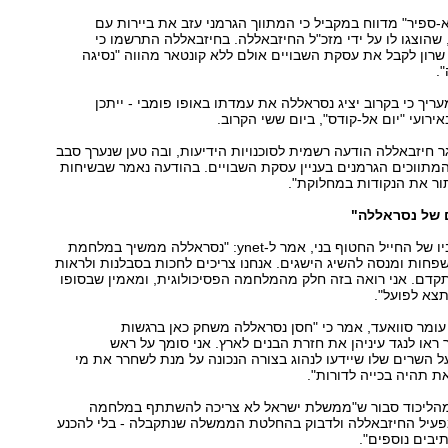
"א-ספיר" מדווח במקביל כי המתווך הגרמני עזב את ביירות עם
 שהוצגו לו על ידי מזכ"ל החיזבאללה. בחיזבאללה התרשמו כי
ון לקבל את עסקת השבויים אולם ללא קונטאר מהווה "נסיגה
.
עריך כי בקרוב יציג נסראללה את עמדתו באופו פומבי - ייתכן
ירועי "יום אל-קודס", ביום ששי הקרוב.
 חיזבאללה הודעה רשמית לסוכנויות הידיעות, ובה טען שנערך סבב
מתווכים הגרמנים בעניין עסקת השבויים. בהודעה נאמר שבשיחות
תור את הנקודות במחלוקת".
 של נסראללה"
חיים אברהם, אביו של החייל החטוף בני, אמר ל-ynet: "נסראללה ממשיך במלחמת
חות ומנסה להשיג הישגים. אנחנו צריכים לחכות בסבלנות ולראות
קדם. אני רואה בזה חלק מהמלחמה הפסיכולוגית, ומאמין שבסופו
צא לפועל".
עומר סוואעד, אמר כי "חסן נסראללה משחק כאן ברגשות
או לנגד עיניהן את חזרת הבנים לארץ. אני סומך על ראש
 השרים שלו שיידעו לנהוג בצורה הנכונה על מנת לשחרר את מי
ת תהיה בכייה לדורות".
 מהליכוד סבור ש"ממשלת ישראל לא צריכה להשתתף במלחמה
פעיל החיזבאללה ולדבוק בהחלטת הממשלה שנתקבלה - בלי להכנע
יבים נוספים".