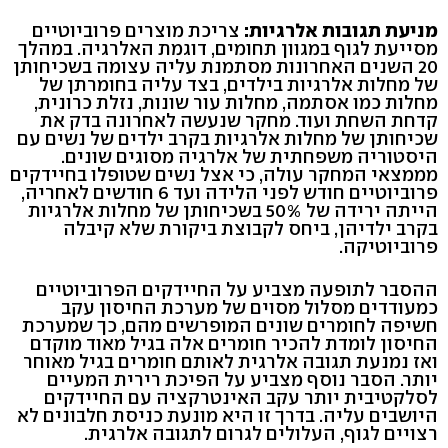
מניעת תגובות אלרגיות:
צריכת מוצרים פרוביוטיים
מסייעת לגוף במגוון תחומים, דוגמת האלרגיה. במהלך
20 השנים האחרונות מסתמנת עליה עצומה בשכיחותן
של מחלות אלרגיות בילדים, בצד עליה בחומרתן של
מחלות כמו אסתמה, מחלות עור שונות, נזלת כרונית,
קדחת השחת ועוד. מחקר שנעשה לאחרונה בדק את
שכיחותן של מחלות אלרגיות בקרב ילדים של נשים עם
היסטוריה משפחתית של אלרגיה מסוגים שונים.
מממצאי המחקר עולה, כי אצל נשים שטופלו בחיידקים
פרוביוטיים חודש לפני הלידה ועד 6 חודשים לאחריה,
הייתה ירידה של 50% בשכיחותן של מחלות אלרגיות
בקרב ילדיהן, ביחס לקבוצת ביקורת שלא קיבלה
פרוביוטיקה.
ההסבר לתופעה מצביע על החיידקים הפרוביוטיים
כמעודדים מסלול מסוים של מערכת החיסון עקב
חשיפה לחומרים שונים המופרשים מהם, כך שמערכת
החיסון לומדת להכיר חומרים אלה בגיל מאוד מוקדם
ואז נמנעת תגובה אלרגית לאותם חומרים בגיל מאוחר
יותר. הסבר נוסף מצביע על הפיכת רירית המעיים
לסלקטיבית יותר עקב האינטרקציה עם החיידקים
היושבים עליה. בדרך זו היא מונעת כניסת חלבונים לא
רצויים לגוף, העלולים לגרום לתגובה אלרגית.