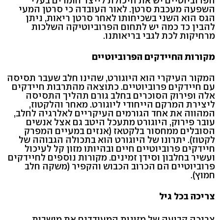
הפרוביוטיים יש את היכולת לייצר חומרים בעלי
השפעה מעכבת סרטן. לאור העובדה כי סרטן המעי
הגס הוא השני בשכיחותו לאחר סרטן ריאות, ניתן
להבין כד כמה יש לתחום הפרוביוטיקה השלכות
מרחיקות לכת לגבי בריאותנו.
מקורות החיידקים הפרוביוטיים
המקור העיקרי הוא היוגורט, שהינו חלב שעבר תסיסה
עם חיידקים פרוביוטיים. כתוצאה מהתרבות חיידקים
אלה ופירוק הסוכרים בחלב גורם תהליך התסיסה
ליצירת המרקם הייחודי ליוגורט. מאחר והלקטוז,
המהווה את אחד הגורמים העיקריים לאלרגיה לחלב,
עובר פירוק, היוגורט מתעכל היטב גם אצל אנשים
הסובלים ממחסור בלקטאז (אנזים במעיים המפרק
לקטוז). יתרונו של היוגורט הוא בתכולה הגבוהה של
חיידקים פרוביוטיים חיים ובהיותו מזון קל לעיכול
ועשיר בחלבון וסידן זמינים. מקורות נוספים לחיידקים
פרוביוטיים הם הכרוב הכבוש והקפיר (משקה חלב
חמוץ).
צריכה בכל גיל
צריכה קבועה של מזונות המעודדים את מושבות