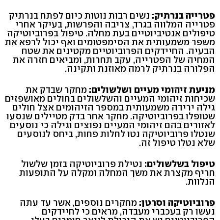
פטרייה בנרתיק:
נשים רבות נוטות כיום לפתח בנרתיק
פטרייה המלווה בגרד, צריבה והפרשות, בעיקר אחרי
טיפולים אנטיביוטיים בעת מחלה. טיפול בפרוביוטיקה
משפר משמעותית את הסימפטומים ואף יכול לרפא את
הבעיה. החיידקים הפרוביוטיים מקטינים את שטח
המחיה של הפטרייה, עקב תחרות, ומביאים חזרה את
הפלורה בנרתיק לרמה מאוזנת ותקינה.
מניעת זיהומי מעיים ושלשולים:
מחקר שבדק את
שכיחות זיהומי המעיים והשלשולים בחולים מאושפזים
גילה ירידה משמעותית במספר הזיהומים אצל חולים
שטופלו בפרוביוטיקה. מחקר אחר בדק מטיילים שנסעו
לאזורים בהם זיהומי המעיים נפוצים וגילה כי נוסעים
שנטלו פרוביוטיקה נטו לחלות פחות, ביחס לנוסעים
שלא נטלו טיפול זה.
טיפול בשלשולים:
נטילת פרוביוטיקה בזמן שלשול
חריף מקצרת את משך המחלה ומקלה על התופעות
הנלוות.
פרוביוטיקה וסרטן:
מחקרים נוספים, אשר עד עתה
נעשו רק בעכברי מעבדה, מראים כי לחיידקים