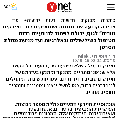
כך נשיג את ה"החיידקים
הטובים" שהגוף שלנו צריך
צריכה קבועה של מזונות שמספקים לנו "חיידקים
טובים" לגוף, יכולה לפתור לנו בעיות רבות:
מטיפול בשילשולים ובאלרגיות ועד מניעת מחלת
הסרטן
ד"ר מוטי לוי , Miok
פורסם: 26.02.04, 10:19
חיידקים. מילה שלא נשמעת טוב, כמעט בכל הקשר.
אלא שגופנו מתקיים, מתנקה ומתנקז בעזרתם של
חיידקים טובים וידידותיים, ופטריות שונות המועילים
לנו בדרכים רבות, כמו למשל ייצור ויטמינים וחומרים
נחוצים אחרים.
אוכלוסיית חיידקי המעיים כוללת מספר קבוצות.
העיקריות הן: ביפידובקטריום, אנטרובקטר
ואצידופילוס. חיידקים אלה, המכונים פרוביוטיים