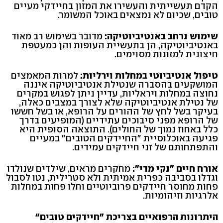
הקדם תעשייתית והעשירו את המזון בחיידקי מעיים
טובים, שכיום לא נמצאים באוכל המשומר.
שימוש נרחב באנטיביוטיקה:
מדובר בשימוש רב מאוד
באנטיביוטיקה, הן בתעשיית העופות והן כמעטפת
חיצונית למזונות מסוימים.
טיפול אנטיביוטי במחלות וירליות:
למרות המאמצים
המושקעים בהסברה שנטילת אנטיביוטיקה איננה
נחוצה במחלות ויראליות, עדיין ניתן לפגוש במקרים
של נטילת אנטיביוטיקה שלא לצורך במצבים כאלה,
בעיקר בשל לחץ של ההורים על הרופא, או בשל חששו
של הרופא מפני סיבוכים עתידיים (המופיעים בדרך
כלל באחוז נמוך של החולים). התוצאה הסופית היא
פגיעה באוכלוסיית "החיידקים הטובים" במעיים
והתפתחותם של זני חיידקים עמידים.
אורח חיים "נקי מדי":
מחקרים מראים, שילדים שנולדו
וגדלו בסביבה כפרית אמיתית ולא סטרילית, נטו לסבול
פחות מחוסר חיידקים פרוביוטיים וחלו פחות במחלות
אלרגיות וזיהומיות.
היתרונות הרפואיים בצריכת "חיידקים טובים"