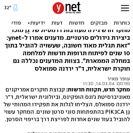
חוקרים מארה"ב ומישראל
גילו את תפקיד "גֶן הסרטן"
מחקר חדש גילה מעורבות דרמטית של גֶן מוכר
ביצירת גידולים סרטניים. מדענים אמרו ל-ynet:
"זאת תגלית מאוד חשובה, שעשויה להוביל בתוך
10 שנים לפיתוח תרופות חדשות למלחמה
במחלה הממארת". בצוות המדענים נכללה גם
חוקרת ישראלית, ד"ר ירדנה סמואלס
עופר מאיר
פורסם: 14.03.04, 11:30
מחקר חדש, תקוות חדשות:
קבוצת חוקרים אמריקנים
מאוניברסיטת ג'ונס הופקינס, וביולוגית ישראלית, ד"ר
ירדנה סמואלס, הצליחו לגלות את תפקידו המהותי של
גֶן PIK3CA בהתפתחות סוגי סרטן שונים. המחקר עשוי
להוביל בעוד שנים אחדות לפריצת דרך בריפוי הסרטן.