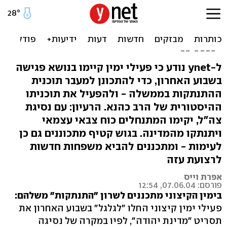
הימין הקיצוני: נתנתק
מישראל ונקים את "מדינת
יהודה"
ל-ynet נודע כי פעילי ימין קיימו בנושא פגישה
בשבוע האחרון, כדי להתכונן למעבר תוכנית
ההתנתקות בממשלה - ולהפעיל את תוכניתו
ההיסטורית של הרב כהנא. הרעיון: עם נסיגת
צה"ל, יקימו המתנחלים כוח צבאי עצמאי
ויתנתקו מהמדינה. בגוש קטיף מתכוננים גם כן
לעימות - ומתכננים להביא משפחות חדשות
לרצועת עזה
אפרת וייס
פורסם: 07.06.04, 12:54
בימין הקיצוני מתכננים לשרון "התנתקות" משלהם:
פעילי ימין קיצוני החלו "לגלגל" בשבוע האחרון את
תסריט "מדינת יהודה", לפיו במקרה של נסיגה