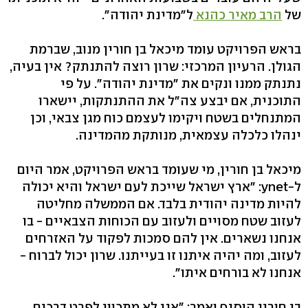
של
הרב מאיר כהנא
ל"מדינת יהודה".
בראש הפרויקט עומד מיכאל בן חורין מנוב, שברמת
הגולן. הרעיון המרכזי: שרון רוצה להתנתק? אין בעיה,
נתנתק ממנו ונקים את "מדינת יהודה". על פי
התוכנית, אם יבצע צה"ל את ההתנתקות, יישארו
המתנחלים בשטח ויקימו לעצמם כוח מגן צבאי, וכן
ינהלו כלכלה עצמאית, מנותקת מהמדינה.
מיכאל בן חורין, מי שעומד בראש הפרויקט, אמר היום
ל-ynet: "ארץ ישראל שייכת לעם ישראל והיא יכולה
להיות מדינה יהודית בלבד. אם הממשלה מחליטה
לעזוב שטח מסויים ולעזוב עם הכוחות הצבאיים - בו
אנחנו נשארים. אין להם סמכות לפקוד על האזרחים
לעזוב, ומה יהיה איתנו זו בעייתנו. שרון יכול לברוח -
אנחנו לא בורחים איתו".
בן חורין הוסיף ואמר: "אני לא מתכוון לפרט דרכים