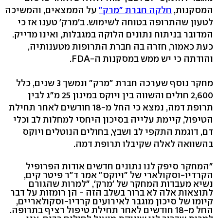
המסקנות,
חלקה חברת "מרק"
על הממצאים, והמשיכה
לטעון שהתרופה בטוחה לשימוש. ב'מרק' טענו אז כי
המדובר בניתוח נתונים הלוקה במגבלות, ואינו מדייק.
כעת כאמור, חזרה בה חברת התרופות מטענותיה,
והודתה כי יש ממש במסקנות ה-FDA.
מחקר נוסף שערכה חברת "מרק" ונמשך 3 שנים, כלל
2,600 חולים והשווה בין ויוקס במינון 25 מ"ג לבין
תרופת דמה, נמצא כי החל מ-18 חודשים לאחר תחילת
הטיפול, קיימת עלייה בסיכון היחסי למחלות לב וכלי
דם, דוגמת התקפי לב ושבץ, בחולים הנוטלים ויוקס
בהשוואה לאלה שקיבלו תרופת דמה.
"המחקר סיפק לנו נתונים חדשים אודות הפרופיל
הקרדיו-וסקולארי של "ויוקס" אמר ד"ר פיטר קים,
נשיא מעבדות המחקר של 'מרק', "למרות שהגורם
לתוצאות אלה לא ברור בשלב הזה - הן רומזות על דבר
קיומו של סיכון מוגבר לאירועים קרדיו-וסקולאריים,
החל מ-18 חודשים לאחר תחילת טיפול רציף בתרופה.