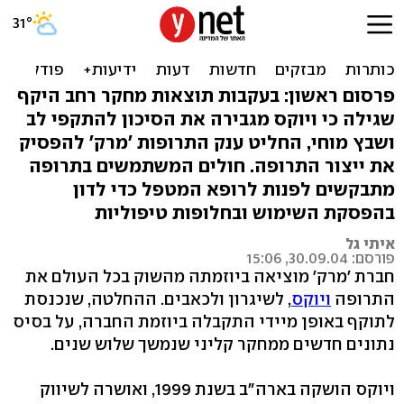
חודש אחרי התרעת ה-FDA:
'ויוקס' יורד מהמדפים
פרסום ראשון: בעקבות תוצאות מחקר רחב היקף
שגילה כי ויוקס מגבירה את הסיכון להתקפי לב
ושבץ מוחי, החליט ענק התרופות 'מרק' להפסיק
את ייצור התרופה. חולים המשתמשים בתרופה
מתבקשים לפנות לרופא המטפל כדי לדון
בהפסקת השימוש ובחלופות טיפוליות
איתי גל
פורסם: 30.09.04, 15:06
חברת 'מרק' מוציאה ביוזמתה מהשוק בכל העולם את
התרופה
ויוקס
, לשיגרון ולכאבים. ההחלטה, שנכנסת
לתוקף באופן מיידי התקבלה ביוזמת החברה, על בסיס
נתונים חדשים ממחקר קליני שנמשך שלוש שנים.
ויוקס הושקה בארה"ב בשנת 1999, ואושרה לשיווק