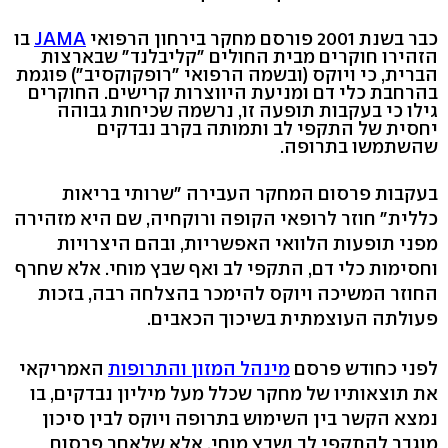
כבר בשנת 2001 פורסם מחקר בירחון הרפואי
JAMA
בו
הזהירו חוקרים מבית החולים "קליבלנד" שבארצות
הברית, כי ויוקס (ובשמה הרפואי "רופקוקסיב") פוגמת
בהרחבת כלי דם ומניעת היווצרות קרישים. החוקרים
גילו כי בעקבות תופעה זו, נרשמה שכיחות גבוהה
יחסית של התקפי לב ותמותה בקרב נבדקים
שהשתמשו בתרופה.
בעקבות פרסום המחקר העבירה "שרותי בריאות
כללית" חוזר לרופאי הקופה ורוקחיה, שם היא מזהירה
מפני תופעות הלוואי האפשריות, ובהם היצרויות
וחסימות כלי דם, התקפי לב ואף שבץ מוחי. אלא שחרף
החוזר המשיכה ויוקס להימכר בהצלחה רבה, בזכות
פעולתה העוצמתית בשיכוך הכאבים.
לפני כחודש פרסם
מינהל המזון והתרופות
האמריקאי
את תוצאותיו של מחקר שכלל מעל מיליון נבדקים, בו
נמצא הקשר בין השימוש בתרופה ויוקס לבין סיכון
מוגבר להתקפי לב ושבץ מוחי. אלא שלאחר פרסום