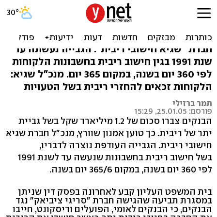
טענה: הבנקים גבו ריביות יתר
של 1.2 מיליארד ש' מלקוחות
חברת "שגיא חישובי ריבית": הגבייה נעשתה עד
שנת 1991 בגין חישוב ריבית בחשבונות הלקוחות
לפי 360 יום בשנה, במקום 365 יום. מנכ"ל שגיא:
הלקוחות זכאים להחזרי ריבית בשל הטעויות
תמר ברזילי
פורסם: 25.01.05, 15:29
הבנקים צברו סכום של 1.2 מיליארד שקל בשל גביית
יתר של ריבית. כך טוען אמנון שוורץ, מנכ"ל חברת שגיא
חישובי ריבית. הגבייה העודפת נוצרה לדבריו,
בשל חישוב ריבית בחשבונות שנעשה עד לשנת 1991
לפי 360 יום בשנה, במקום 365/6 יום בשנה.
בית המשפט העליון קבע לאחרונה בפסק דין שניתן
במסגרת תביעה שהגישה חברת "סריגי ציביאק" נגד
הבנקים, כי הבנקים לאומי, הפועלים ודיסקונט, חייבו