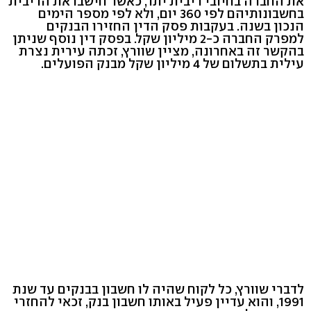
את החברה בחיובי ריבית יתר, כאשר חישבו את הריבית
בחשבונותיהם לפי 360 יום, ולא לפי מספר הימים
הנכון בשנה. בעקבות פסק הדין החזירו הבנקים
למפרק החברה כ-2 מיליון שקל. בפסק דין נוסף שניתן
בהקשר זה באחרונה, מציין שוורץ, זכתה עירית נצרת
עילית בתשלום של 4 מיליון שקל מבנק הפועלים.
לדברי שוורץ, כל לקוח שהיה לו חשבון בבנקים עד שנת
1991, והוא עדיין פעיל באותו חשבון בנק, זכאי להחזרי