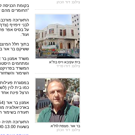
צילום: דוד הכהן
בקומת הכניסה ל
"החומרים מהם עש
התערוכה מורכבת 
לבני זיפזיף (צדף
על בסיס אפר פחם
ועוד.
בתוך חלל המיצב 
ששיקם בר אור ב
משרד אמנון בר א
בית עקיבא וייס בת"א
צילום: דודו פריד
המשרד בפרויקטים
השימור והשחזור 
במסגרת פעילותו 
כמו בית לוין (ל
הרצל פינת אחד 
בארכיאולוגיה מה
תעודה בשימור ה
בר אור. מצפת לת"א
בשעות 10.00-13.00. הכניסה ללא תשלום.
צילום: דוד הכהן