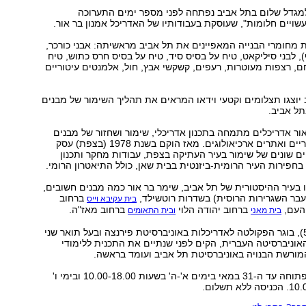
מגדל שלום בתל אביב נפתחה לפני מספר ימים התערוכה
ויים חלומות", שעוסקת בעבודותיו של האדריכל אמנון בר אור.
מחומרי הבנייה המאפיינים את תל אביב מראשיתה: אבני כורכר,
), לבני סיליקאט, טיח על בסיס סיד, טיח על בסיס חרס כתוש, טיח
, רצפות מעוטרות, רעפים, קשקשי אבץ, חול, אלמנטים עיטוריים
יוצגו תצלומים וקטעי וידאו המראים את תהליך השימור של מבנים
תל אביב.
ור אדריכלים מתמחה בתכנון אדריכלי, שימור ושחזור של מבנים
ומתחמים היסטוריים ואתרים ארכיאולוגים. מאז הוקם בשנת 1978 (בצפת) עסק
 שונים של שימור בעיר העתיקה בצפת, עבודות מחקר ותכנון
בחפירות העיר הרומית-ביזנטית בבית שאן, כולל התיאטרון הרומי.
בעיר ההיסטורית של תל אביב, שימר בר אור כמה מבנים חשובים,
שעבר השגרירות הרוסית) בשדרות רוטשילד,
ברחוב
בית עקיבא וייס
העם,
ברחוב יהודה הלוי
ברחוב מאז"ה.
בית מאני
ובית התאומים
אמנון בר אור (54), בוגר הפקולטה לאדריכלות באוניברסיטת פירנצה ובעל תואר שני
אוניברסיטה העברית, הקים לפני שנתיים את התכנית ללימודי
מורשת הבנויה באוניברסיטת תל אביב ועומד בראשה.
התערוכה תהיה פתוחה עד ה-31 במאי בימים א'-ה' בשעות 10.00-18.00 ובימי ו'