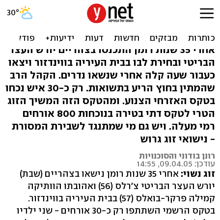
חתונה מלכותית: צ'רלס
וקמילה נישאו
אחרי 35 שנות רומן התכנסו בצהריים יורש העצר
הבריטי ובחירת לבו בבית העיריה בווינדזור ויצאו
כעבור שעה קלה אחרי שנשאו נדרים. הקהל הרב
שהמתין בחוץ הריע בתשואות. רק כ-30 איש נכחו
בטקס האזרחי הצנוע. ומהטקס הזה המשיך הזוג
הטרי לטקס דתי בטירה בנוכחות 800 אורחים
רמי מעלה. ויש גם מי שמתנגד לשבירת המסורת
- נישואי זוג גרוש
רונן בודוני והסוכנויות
עודכן: 09.04.05, 14:55
זוג נשוי:
אחרי 35 שנות רומן נישאו בצהריים (שבת)
יורש העצר הבריטי צ'רלס (56) ואהובתו הוותיקה
קמילה פרקר-בואלס (57) בבית העיריה בווינדזור.
בטקס הרשמי השתתפו רק כ-30 אורחים - שני ילדיו