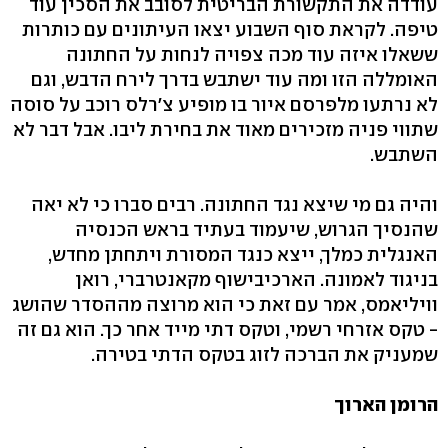
עודדה את התקשורת הבריטית לסובב את הסכין עוד
טיפה. לקראת סוף השבוע יצאו העיתונים עם כותרות
ששאלו איזה עוד מכה צפויה לנחות על החתונה
האומללה הזו ומה עוד ישתבש בדרך לירח הדבש, וגם
לא נרתעו מלפרסם איור בו מופיע צ'רלס רוכב על סוסה
שתווי פניה מזכירים מאוד את בחירת ליבו. אבל דבר לא
השתבש.
והיה גם מי שיצא נגד החתונה. רבים סברו כי לא יאה
שהנסיך הגרוש, שיעמוד בעתיד בראש הכנסיה
האנגלית כמלך, ייצא כנגד המסורת ויתחתן מחדש,
בניגוד לאמונה. הארכיבישוף מקאנטרברי, רואן
וויליאמס, אמר עם זאת כי הוא מרוצה מההסדר שהושג
- טקס אזרחי רשמי, וטקס דתי מייד אחר כך. הוא גם זה
שמעניק את הברכה לזוג בטקס הדתי בטירה.
הרומן הארוך