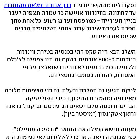
וסקנדלים מתוקשרים עבר
דרך ארוכה ומלאת מהמורות
עד לחתונה. בווינדזור אויישה כל עמדת תצפית לעבר
בניין העירייה - ממרפסת ועד גג רעוע. כל אחת מהן
הפכה לעמדת שידור עבור צוותי הטלוויזיה הרבים
שכיסו את האירוע.
השלב הבא היה טקס דתי בכנסיה בטירת ווינדזור,
בנוכחות כ-800 אורחים. בטקס זה היו צפויים לצ'רלס
ולקמילה כמה רגעים לא נוחים כשנאלצו, על פי
המסורת, להודות בפומבי בחטאיהם.
לטקס הגיעו גם המלכה ובעלה. גם בני משפחות מלוכה
מאירופה ומהמזרח התיכון, בכירי הפוליטיקה
הבריטית וכמה סלבריטאים הגיעו: סטינג, קנת' בראנה
ורואן אטקינסון ("מיסטר בין").
מעתה תישא קמילה את התואר "הנסיכה מוויילס",
כפי שכונתה דיאנה, אך כדי לא לגרום לאי נעימות היא