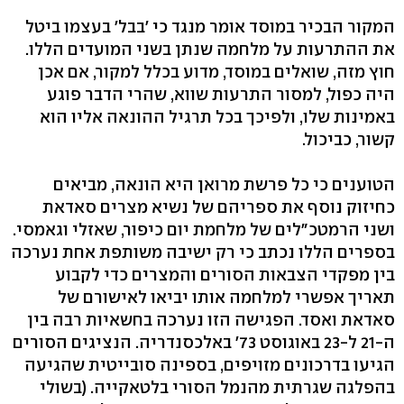
המקור הבכיר במוסד אומר מנגד כי 'בבל' בעצמו ביטל
את ההתרעות על מלחמה שנתן בשני המועדים הללו.
חוץ מזה, שואלים במוסד, מדוע בכלל למקור, אם אכן
היה כפול, למסור התרעות שווא, שהרי הדבר פוגע
באמינות שלו, ולפיכך בכל תרגיל ההונאה אליו הוא
קשור, כביכול.
הטוענים כי כל פרשת מרואן היא הונאה, מביאים
כחיזוק נוסף את ספריהם של נשיא מצרים סאדאת
ושני הרמטכ"לים של מלחמת יום כיפור, שאזלי וגאמסי.
בספרים הללו נכתב כי רק ישיבה משותפת אחת נערכה
בין מפקדי הצבאות הסורים והמצרים כדי לקבוע
תאריך אפשרי למלחמה אותו יביאו לאישורם של
סאדאת ואסד. הפגישה הזו נערכה בחשאיות רבה בין
ה-21 ל-23 באוגוסט 73' באלכסנדריה. הנציגים הסורים
הגיעו בדרכונים מזויפים, בספינה סובייטית שהגיעה
בהפלגה שגרתית מהנמל הסורי בלטאקייה. (בשולי