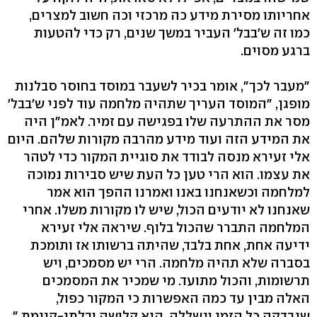
אחריותו מסירת מידע כה מרכזי וכה חשוב למצרים,
כמו זה ש'בבל' העביר במשך שנים, רק כדי להטעות
ברגע מסוים.
"מעבר לכך", אומר בכיר לשעבר במוסד בחוסר סבלנות
מופגן, "המוסד העריך שתהיה מלחמה עוד לפני ש'בבל'
מסר את ההתרעה שלו בפגישה עם זמיר. לאמ"ן היה
את המידע הזה ועוד מידע מהרבה מקורות שלהם. היום
אלי זעירא מנסה לבודד את סוגיית המקור כדי לטהר
את עצמו. הוא הרי טען כל העת שיש סבירות נמוכה
למלחמה וכשאנחנו באנו ואמרנו ההפך הוא אמר
שאנחנו לא יודעים הכול, שיש לו מקורות משלו. אחרי
המלחמה התברר שהכול בלוף. שיראה אלי זעירא
ידיעה אחת, אחת בלבד, שהיתה ברשותו אז ותומכת
בסברה שלא תהיה מלחמה. הרי יש מסמכים, ויש
תרשומות, והכול מתועד. מי שמכיר את המסמכים
האלה מבין עד כמה האפשרות כי המקור כפול,
שנבדקה כל הזמן ונשללה, היא קלושה ובלתי-קיימת."