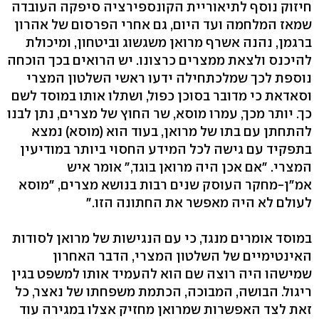
חיזוק נוסף לתיאוריית הקונספירציה סיפקה העובדה
שמאז המלחמה ועד היום, גם אחרי הפרסום של אהרון
ברגמן, נהנה אשרף מרואן משגשוג וביטחון, ומיכולת
להיכנס ולצאת ממצרים כרצונו. יש הרואים בכך הוכחה
נוספת לכך שמלכתחילה ידעו ראשי השלטון המצרי
וסאדאת כי מדובר בסוכן כפול, ושתלו אותו במוסד לשם
כך. יותר מכך, עמרו מוסא, שר החוץ של מצרים, נתן לבנו
להתחתן עם בתו של מרואן, בעוד הוא (מוסא) נמצא
בתפקיד עם גישה לכל המידע החסוי ביותר במודיעין
המצרי. "אם אכן היה מרואן בוגד," אומר איש
אמ"ן-מחקר העוסק שנים רבות בנושא מצרים, "מוסא
לעולם לא היה מאפשר את החתונה הזו."
במוסד אומרים מנגד, כי עם הנגישות של מרואן לסודות
האינטימיים של השלטון המצרי, הדבר האחרון
שמישהו היה רוצה שם הוא להעמיד אותו למשפט בגין
ריגול. הבושה, המבוכה, הכתמת משפחתו של נאצר, כל
זאת לצד האפשרות שמרואן מחזיק אצלו במגירה עוד