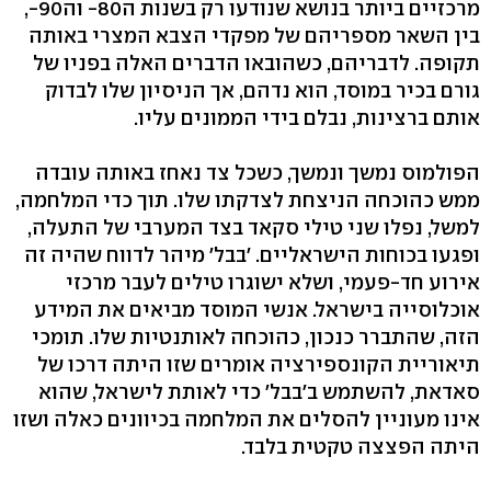
מרכזיים ביותר בנושא שנודעו רק בשנות ה80- וה90-,
בין השאר מספריהם של מפקדי הצבא המצרי באותה
תקופה. לדבריהם, כשהובאו הדברים האלה בפניו של
גורם בכיר במוסד, הוא נדהם, אך הניסיון שלו לבדוק
אותם ברצינות, נבלם בידי הממונים עליו.
הפולמוס נמשך ונמשך, כשכל צד נאחז באותה עובדה
ממש כהוכחה הניצחת לצדקתו שלו. תוך כדי המלחמה,
למשל, נפלו שני טילי סקאד בצד המערבי של התעלה,
ופגעו בכוחות הישראליים. 'בבל' מיהר לדווח שהיה זה
אירוע חד-פעמי, ושלא ישוגרו טילים לעבר מרכזי
אוכלוסייה בישראל. אנשי המוסד מביאים את המידע
הזה, שהתברר כנכון, כהוכחה לאותנטיות שלו. תומכי
תיאוריית הקונספירציה אומרים שזו היתה דרכו של
סאדאת, להשתמש ב'בבל' כדי לאותת לישראל, שהוא
אינו מעוניין להסלים את המלחמה בכיוונים כאלה ושזו
היתה הפצצה טקטית בלבד.