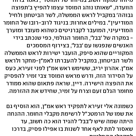
הוועדה, "שאותו נוהג המוסד עצמו להפיץ ב'תפוצה
גבוהה' במקביל לראש הממשלה, לשר הביטחון ולחיל
המודיעין". במילים אחרות: בניגוד לרוב-רובו של החומר
המודיעיני, המועבר לקברניטים כשהוא מעובד ומוערך
- במקרה של 'בבל', החומר הגולמי, כפי שנכתב בידי
האנשים שנפגשו עם 'בבל', בצירוף המסמכים
המקוריים שהוא סיפק, הועבר ישירות לראש הממשלה
ולשר הביטחון, במקביל להעברתו לאמ"ן-מחקר ולראש
אמ"ן. אהרון יריב, ששימש ראש אמ"ן לפני זעירא, כעס
על הסידור הזה, ודרש מראש המוסד צבי זמיר להפסיק
את ההפצה הישירה. דיין, שראה פתאום שהוא ממודר
מחומר הגלם זעם וצרח על זמיר, שחידש את ההזרמה.
כשמונה אלי זעירא לתפקיד ראש אמ"ן, הוא הוסיף גם
את שמו של הרמטכ"ל לרשימת מקבלי החומר. ההנחה
היתה שמה שיש ל'בבל' להגיד הוא כה חשוב, עד
שאסור לתת לאף אחד לשנות בו אפילו פסיק, בדרכו