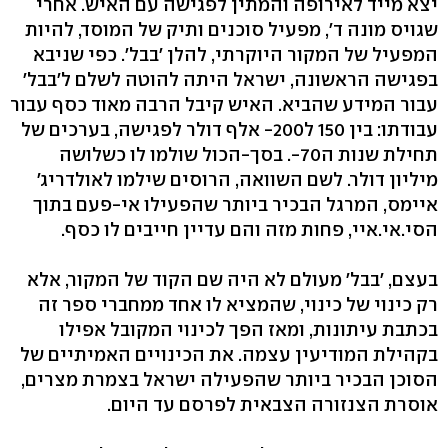
יצא מייד לאירופה והמתין לפגישה עם האיש. אחרי
שגויס מונה ד', מפעיל סוכנים ותיק של המוסד, להיות
המפעיל של המקור היוקרתי, להלן 'בבל'. כפי שניבא
בפגישה הראשונה, ישראל היתה להוטה לשלם ל'בבל'
עבור המידע שהביא. האיש קיבל הרבה מאוד כסף עבור
עבודתו: בין 150 ל200- אלף דולר לפגישה, בערכים של
תחילת שנות ה70-. בסך-הכול שולמו לו כשלושה
מיליון דולר. לשם השוואה, הרוסים שילמו לאולדריג'
איימס, המרגל הבכיר ביותר שהפעילו אי-פעם בתוך
הסי.אי.איי, פחות מזה והם עדיין חייבים לו כסף.
בעצם, 'בבל' מעולם לא היה שם הקוד של המקור, אלא
רק כינוי של כינוי, שהמציא לו אחד ממחברי ספר זה
בכתבת עיתונות, ומאז הפך לכינוי המקובל אפילו
בקהילת המודיעין עצמה. את הכינויים האמיתיים של
הסוכן הבכיר ביותר שהפעילה ישראל בצמרת מצרים,
אוסרת הצנזורה הצבאית לפרסם עד היום.