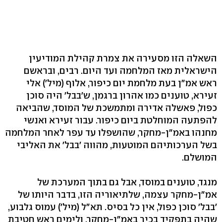
השאלה הזו מסעירה את צמרת קהילת המודיעין
הישראלית מאז המלחמה ועד היום. רבים, ובראשם
ראש אמ"ן בעת מלחמת יום כיפור, אלוף (מיל') אלי
זעירא, טוענים כמו אהרון ברגמן, ש'בבל' היה סוכן
כפול, פאשלה אדירה ומתמשכת של המוסד, שהביאה
להפתעה המוחלטת ביום כיפור. עבור זעירא ואנשי
מחנהו באמ"ן-מחקר, שהושפלו עד עפר לאחר המלחמה
בשל הערכותיהם המוטעות, מהווה 'בבל' את האליבי
המושלם.
מנגד, טוענים במוסד, אבל גם בתוך המערכת של
אמ"ן-מחקר עצמה, שלתיאוריה הזו, בדבר היותו של
'בבל' סוכן כפול, אין כל בסיס. תא"ל (מיל') עמוס גלבוע,
שהיה בתפקיד בכיר באמ"ן-מחקר, ולימים ראש חטיבת