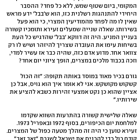
המקומי, ביום שטוף שמש, ללא כל פחד? ההסבר
היחידי להתנהגות רשלנית כזו, הוא ש'בבל' ידע מראש
שאין לו מה לפחד מהמודיעין המצרי, כי הוא פעל
בשירותו. שאלה שנייה שמעלים זעירא ותומכיו קשורה
בעניין המניע. היה זה דווקא 'בבל' שהדגיש כל העת
בשיחות עימו את העובדה שצריך להיזהר ושיש לו רק
צוואר אחד. מדוע אדם כזה, שהיה כבר אז עשיר למדי,
וזכה בכבוד מלכים במצרים, הופך ציוני יום אחד?
גורם בכיר מאוד במוסד באותה תקופה: "זה הכול
קשקוש מקושקש. אני לא אומר איך הוא גויס, אבל כן
אציין שהוא כן נקט אמצעי זהירות כשבא להציע את
שירותיו."
שאלה שלישית קשורה בהתרעות השווא שקדמו
למלחמת יום הכיפורים, בסוף 1972 ובאפריל 1973.
זעירא טוען כי היה זה מהלך מטעה כפול של המצרים.
קודם כול כדי להכניס את ישראל לשגרת "זאב זאב"