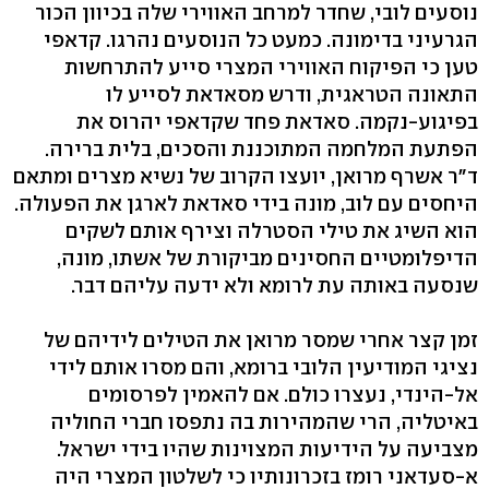
נוסעים לובי, שחדר למרחב האווירי שלה בכיוון הכור
הגרעיני בדימונה. כמעט כל הנוסעים נהרגו. קדאפי
טען כי הפיקוח האווירי המצרי סייע להתרחשות
התאונה הטראגית, ודרש מסאדאת לסייע לו
בפיגוע-נקמה. סאדאת פחד שקדאפי יהרוס את
הפתעת המלחמה המתוכננת והסכים, בלית ברירה.
ד"ר אשרף מרואן, יועצו הקרוב של נשיא מצרים ומתאם
היחסים עם לוב, מונה בידי סאדאת לארגן את הפעולה.
הוא השיג את טילי הסטרלה וצירף אותם לשקים
הדיפלומטיים החסינים מביקורת של אשתו, מונה,
שנסעה באותה עת לרומא ולא ידעה עליהם דבר.
זמן קצר אחרי שמסר מרואן את הטילים לידיהם של
נציגי המודיעין הלובי ברומא, והם מסרו אותם לידי
אל-הינדי, נעצרו כולם. אם להאמין לפרסומים
באיטליה, הרי שהמהירות בה נתפסו חברי החוליה
מצביעה על הידיעות המצוינות שהיו בידי ישראל.
א-סעדאני רומז בזכרונותיו כי לשלטון המצרי היה