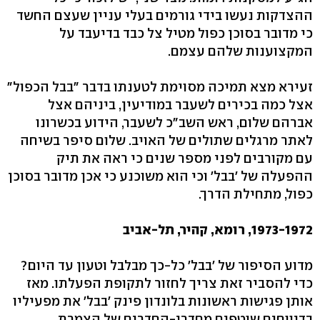
ההצדקות נעשו בידי גורמים בעלי עניין שעצם החשד
כי מדובר בסוכן כפול מטיל צל כבד בדיעבד על
המקצוענות שלהם עצמם.
זעירא מצא תמיכה מסוימת לטענתו בדבר "בבל הכפול"
אצל כמה בכירים לשעבר במודיעין, ביניהם אצל
אברהם שלום, ראש השב"כ לשעבר, הידוע בכשרונו
לאתר מרגלים שתולים של האויב. שלום סיפר בשיחה
עם מקורבים לפני מספר שנים כי ראה את תיק
ההפעלה של 'בבל' וכי הוא משוכנע כי אכן מדובר בסוכן
כפול, מתחילת הדרך.
1973-1972, רומא, קהיר, תל-אביב
מדוע הסיפור של 'בבל' כל-כך מבלבל וטעון עד היום?
כדי להסביר זאת צריך לחזור לתקופת הפעלתו. מאז
אותן פגישות ראשונות בלונדון פינק 'בבל' את מפעיליו
בדיווחים שוטפים מחדרי-החדרים של הצמרת