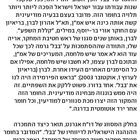
שנות עבודתו עבור ישראל וישראל הפכה ליותר ויותר
תלויה בחומר הזה. מדובר בעצם בבעיה מודיעינית
קשה אותה כינה איש אמ"ן, תא"ל אהרון לברן, בריאיון
עם החוקר אורי בר-יוסף, במילים, "קללת השפע".
לברן, באותן שנים סגנו של ראש חטיבת המחקר, אריה
שלו, התוודה שההסתמכות על 'בבל' גרמה לכך שכל
עוד הוא לא אמר שיש מלחמה, המעריכים של אמ"ן,
ובתוכם לברן עצמו, לא חשבו שיש מלחמה, אפילו אם
כל הסימנים האחרים העידו אחרת. לברן (בריאיון
לערוץ 1, אוקטובר 2003): "בראש הפירמידה היה לנו
את 'בבל'. אחד בדורו. פשוט ללקק את השפתיים. זה
היה ממש בוננזה מבחינה מודיעינית. החומר הזה
והמקור הזה יצרו מכת סנוורים למודיעין, וכל חומר
אחר ירד אוטומטית בדרגה."
בחלק המסווג של דו"ח אגרנט, תואר כיצד התמכרה
ההנהגה הישראלית לדיווחיו של 'בבל'. "המדובר בחומר
מיוחד ממקור חשוב במיוחד של המוסד", נאמר בדוח