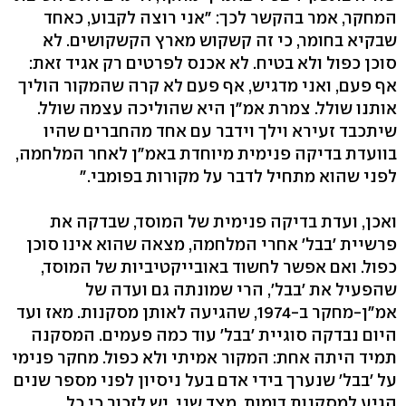
המחקר, אמר בהקשר לכך: "אני רוצה לקבוע, כאחד
שבקיא בחומר, כי זה קשקוש מארץ הקשקושים. לא
סוכן כפול ולא בטיח. לא אכנס לפרטים רק אגיד זאת:
אף פעם, ואני מדגיש, אף פעם לא קרה שהמקור הוליך
אותנו שולל. צמרת אמ"ן היא שהוליכה עצמה שולל.
שיתכבד זעירא וילך וידבר עם אחד מהחברים שהיו
בוועדת בדיקה פנימית מיוחדת באמ"ן לאחר המלחמה,
לפני שהוא מתחיל לדבר על מקורות בפומבי."
ואכן, ועדת בדיקה פנימית של המוסד, שבדקה את
פרשיית 'בבל' אחרי המלחמה, מצאה שהוא אינו סוכן
כפול. ואם אפשר לחשוד באובייקטיביות של המוסד,
שהפעיל את 'בבל', הרי שמונתה גם ועדה של
אמ"ן-מחקר ב-1974, שהגיעה לאותן מסקנות. מאז ועד
היום נבדקה סוגיית 'בבל' עוד כמה פעמים. המסקנה
תמיד היתה אחת: המקור אמיתי ולא כפול. מחקר פנימי
על 'בבל' שנערך בידי אדם בעל ניסיון לפני מספר שנים
הגיע למסקנות דומות. מצד שני, יש לזכור כי כל