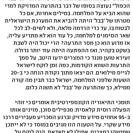
הכפול" נעוצה בסופו של דבר בהתרעה המדויקת למדי
שהוא הביא על המלחמה. במילים אחרות, אם כל
מטרתו של 'בבל' היתה להביא את המערכת הישראלית
לבטוח בו, עד כדי הרדמה מלאה, ולא לשים-לב לכל
שאר הסימנים למלחמה, כל עוד הוא לא מתריע עליה,
אז מדוע הוא כן מסר התרעה? הרי יכול היה לשבת
בשקט בקהיר, ואז ההפתעה היתה עוד יותר גדולה.
זעירא טוען מנגד כי המצרים ידעו היטב, על סמך
התרעות השווא הקודמות, כמה זמן לוקח לישראל
לגייס מילואים. הם יצאו מתוך נקודת הנחה כי ב-20
השעות שלפני המלחמה, ישראל כבר תבין מה קורה
ממילא, כך שהתרעה של 'בבל' לא תשנה כלום.
תומכי התיאוריה הקונספירטיבית אומרים כי זוהי
הפעלה רוסית קלאסית: מכפילים סוכן, מזינים אותו
ב-95 אחוזים מידע מדויק וברגע המכריע מעבירים דרכו
מידע שקרי. על הטענה הזו מגיבים במוסד כי לא ייתכן
שמישהו במצרים, אפילו לא סאדאת, היה לוקח על