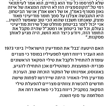
שלא לפרסמו כל עוד הוא בחיים, הוא אמר לעיתונאי
רמי טל:"הקונספציה הזו לא היתה המצאה של איזה
גאון מטורף באמ"ן, או של ראש אמ"ן או שר הביטחון.
היא התגבשה אצלנו על סמך חומר מודיעיני מאוד
מוצק, שאנחנו חשבנו שהוא הכי טוב שאפשר להשיג...
אני יכול לומר בביטחון מוחלט שכל שירות מודיעיני
בעולם, וכל שר ביטחון או רמטכ"ל שהיה מקבל את
החומר הזה, ויודע כיצד הוא הושג, היה מגיע לאותן
מסקנות."
האם היטעה 'בבל' את המודיעין הישראלי? ביוני 1973
הוא העביר דיווח דחוף למפעיליו במוסד כי מצרים
עומדת להתחיל ולקבל את טילי הסקאד הראשונים
מברית-המועצות. כשהטילים אכן התחילו להגיע,
באוגוסט, אמינותו של המקור הוכחה שוב. הערכת
מודיעין חיל-האוויר היתה שיידרשו לפחות שישה
חודשים להכשרת צוותים מצריים להפעלת טילי
הסקאד. במקביל, דיווח בבל כי סאדאת דחה את
המלחמה עד סוף השנה.