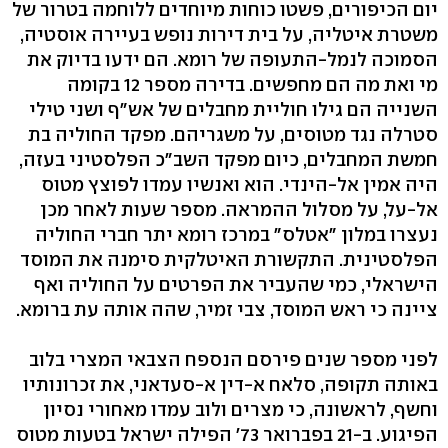
יום הכיפורים, פשטו כוחות מיוחדים ללוחמה בטרור של
משטרת איטליה, על בית דירות נופש בעיירה אוסטיה,
הסמוכה לנמל-התעופה של רומא. הם ידעו בדיוק את
מי ואת מה הם מחפשים. בדירה מספר 12 בקומה
השנייה הם גילו חוליית מחבלים של אש"ף ושני טילי
סטרלה נגד מטוסים, על משגריהם. מפקד החוליה בת
חמשת המחבלים, כיום מפקד השב"כ הפלסטיני בעזה,
היה אמין אל-הינדי. הוא ואנשיו עמדו לפוצץ מטוס
אל-על, על מסלול ההמראה. מספר שעות לאחר מכן
נעצרו במלון "אטלס" במרכז רומא יתר חברי החוליה
הפלסטינית. התקשורת האיטלקית סימנה את המוסד
הישראלי, כמי שהעביר את הפרטים על החוליה ואף
ציינה כי ראש המוסד, צבי זמיר, שהה אותה עת ברומא.
לפני מספר שנים פירסם הנספח הצבאי המצרי בלוב
באותה תקופה, סלאח א-דין א-סעדאני, את זכרונותיו
וחשף, לראשונה, כי מצרים ולוב עמדו מאחורי נסיון
הפיגוע. ב-21 בפברואר 73' הפילה ישראל בטעות מטוס