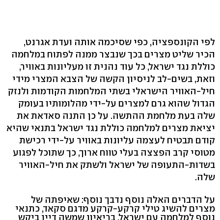
לפי הקונספציה, כפי שסיכמה אותה ועדת אגרנט,
הכיר שליט מצרים בכך שנבצר ממנה לפתוח במלחמה
כוללת נגד ישראל, כל עוד נהנית זו מעליונות באוויר,
וזאת, בשים-לב לניסיון הקשה של הצבא המצרי מידי
חיל-האוויר הישראלי בשתי המלחמות הקודמות ולנזק
הגדול שהוא גרם למצרים על-ידי מהלומותיו בעומק
שלה בעת מלחמת ההתשה. על כן התנה סאדאת את
יציאת מצרים למלחמה כוללת נגד ישראל בתנאי שהיא
קודם תבטיח לעצמה עליונות באוויר על-ידי רכישת
מטוסי קרב הפצצה בעלי טווח ארוך, כך שתוכל לפגוע
בשדות-התעופה של ישראל ולשתק את חיל-האוויר
שלה.
על הדברים האלה נוסף נדבך נוסף: שאיפתה של
מצרים להשיג טילי קרקע-קרקע מדגם סקאד, כתנאי
נוסף למלחמה עם ישראל. בריאיון שמשה דיין ביקש