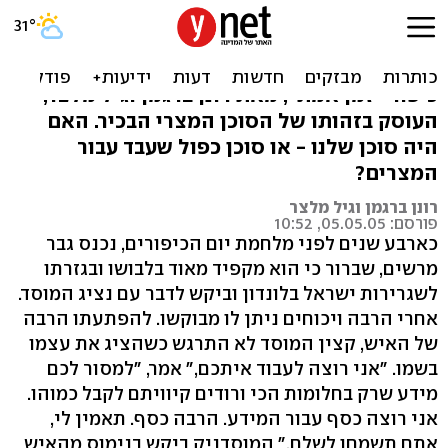
מי אתה הסוכן "בבל"?
קטע נרחב מהפרק מתוך הספר "מלחמת יום
כיפור- זמן אמת", מאת רונן ברגמן וגיל מלצר,
העוסק בזהותו של הסוכן המצרי הבכיר. האם
היה סוכן שלנו - או סוכן כפול שעבד עבור
המצרים?
רונן ברגמן וגיל מלצר
פורסם: 05.05.05, 10:52
כארבע שנים לפני מלחמת יום הכיפורים, נכנס גבר
מרשים, שברור כי הוא מקפיד מאוד בלבושו ובגזרתו
לשגרירות ישראל בלונדון וביקש לדבר עם נציג המוסד.
אחרי הרבה ויכוחים ניתן לו מבוקשו. להפתעתו הרבה
של האיש, קצין המוסד לא התרגש כשהציג את עצמו
בשמו. "אני רוצה לעבוד איתכם," אמר, "למסור לכם
מידע שרק בחלומות הכי ורודים קיוויתם לקבל כמוהו.
אני רוצה כסף עבור המידע. הרבה כסף. תאמין לי,
אתם תשמחו לשלם." המוסדניק ביקש בנימוס מהאיש