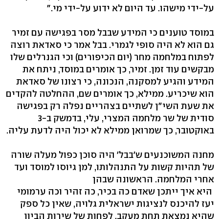
על-ידי מישהו. עד היום לא ידוע על-ידי מי."
במוסד טוענים כי המידע שבבל מסר בפגישה עם זמיר
גם הוא לא היה סופי לגמרי. בבל אמר כי סאדאת רוצה
לפתוח במלחמה מחר (יום הכיפורים) וכי הגנרלים שלו
מבקשים עוד זמן. זמיר, כך אומרים במוסד, ניתח את
המידע והגיע למסקנה, הנכונה, כי רצונו של סאדאת
הוא שיכריע. ממילא, כך אומרים שם, ההחלטה להקדים
את שעת השי"ן לשתיים בצהריים נפלה רק בפגישה
סודית של שר מלחמה המצרי, עלי, בדמשק ב-3
באוקטובר, כך שמרואן ממילא לא יכול היה לדעת עליה.
מחנה המשוכנעים ש'בבל' היה סוכן כפול מעלה שורה
של תהיות קשות על התנהלותו, למן גיוסו למוסד ועד
אחרי המלחמה. הראשונה שבהן
היא איך ייתכן שאדם כה בכיר, כה זהיר וכה ערמומי
יעז להיכנס לנציגות ישראלית גלויה, שאין כל ספק
שהיא נמצאת תחת מעקב, לפחות של שירות הביון