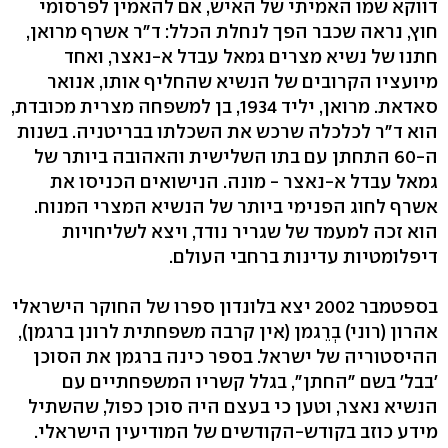
דווקא שמו האמיתי של האיש, אם להאמין לפרסומי
חוץ, נראה שכבר הפך לנחלת הכלל: ד"ר אשרף מרואן,
חתנו של נשיא מצרים גמאל עבדל א-נאצר, ואחד
מיועציו הקרובים של הנשיא שהחליף אותו, אנואר
סאדאת. מרואן, יליד 1934, בן למשפחה מצרית מכובדת,
הוא ד"ר לכלכלה שרכש את השכלתו בבריטניה. בשנות
ה-60 התחתן עם בתו השלישית והאהובה ביותר של
גמאל עבדל א-נאצר - מונה. הנישואים הכניסו את
אשרף לחוג הפנימי ביותר של הנשיא המצרי המנוח.
הוא זכה למעמד של שגריר נודד, ויצא לשליחויות
דיפלומטיות עדינות ברחבי העולם.
בספטמבר 2002 יצא בלונדון ספרו של החוקר הישראלי
אהרון (רוני) בְרֵגמן (אין קרבה משפחתית לרונן ברגמן),
ההיסטוריה של ישראל. בספר כינה ברגמן את הסוכן
'בבל' בשם "החתן", בגלל קשריו המשפחתיים עם
הנשיא נאצר, וטען כי בעצם היה סוכן כפול, שהשתיל
מידע כוזב בקודש-הקודשים של המודיעין הישראלי.