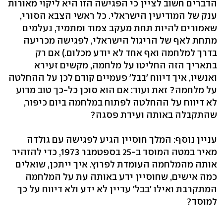
הדברים חשוב לציין כי הפגישה הזו היא ליקוי מאורות
ענק של המודיעין הישראלי. כל ראשי הצבא הסורי,
שאמורים להיות תחת מעקב צמוד ומתמיד, נעלמים
מתחת לאף של הריגול הישראלי, לפגישה מכריעה
בדרך למלחמה ואף אחד לא יודע מכלום.) אם רק
בתאריך הזה החליטו על מלחמה, מקשים זעירא
ואנשיו, איך דיווח 'בבל' פעמיים קודם לכן על ההחלטה
על מלחמה? זאת ועוד: אם הוא סוכן כל-כך טוב מדוע
לא דיווח על ההחלטה לפתוח במלחמה ביום כיפור,
שהתקבלה באותה ועידת פסגה?
עניין נוסף: המלך חוסיין הגיע לפגישה עם גולדה
מאיר במטה המוסד ב-25 בספטמבר 1973, כדי להזהיר
אותה מהמלחמה העומדת לפרוץ. איך ייתכן, שואלים
כמה אישים, שחוסיין ידע באותה עת על המלחמה
המתקרבת ואילו 'בבל' עדיין לא ידע ולא דיווח על כך
למוסד?