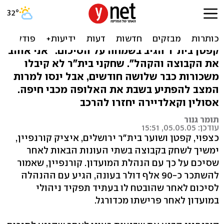
בית"ר ירושלים: איציק
קורנפיין סיכם לשנתיים
קפטן בית"ר הגיב בשמחה על הסיכום: "אני אוהב
את הקבוצה והקהל". שחקני בית"ר לא קיבלו
משכורות כבר שלושה חודשים, אבל ינסו למרות
המצב להפתיע בשבת את האלופה מכבי חיפה.
אסולין וקאלדיירה יחזרו להרכב
תומר גנור
עודכן: 05.05.05, 15:51
כצפוי, קפטן ושוער בית"ר ירושלים, איציק קורנפיין,
ימשיך לשחק בקבוצה בשתי העונות הבאות לאחר
שסיכם על כך עם הנהלת המועדון. קורנפיין, שאמור
להשתכר כ-90 אלף דולר בעונה, הגיע עם ההנהלה
לסיכום לאחר שהובטח לו בעתיד תפקיד ניהולי
במועדון לאחר פרישתו מכדורגל.