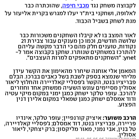
לקבוצה משחק נגד
מכבי חיפה
, שהוכתרה כבר
לאלופה, ושחקני בית"ר יעלו למגרש בקרית אליעזר על
מנת לשחק בשביל הכבוד.
לאור המצב בו לא קיבלו השחקנים משכורות כבר
שלושה חודשים, וכמו כן מענקים עבור צבירת 21
נקודות, טוענים חלק מהם כי הדבר מקשה עליהם
להתרכז במשחקים שנותרו. שחקן בקבוצה אמר ל-
ynet: "השחקנים מתאפקים למרות העצבים".
המאמן אלי אוחנה שיחרר מהאימון את הקשר עידן
מליחי שנמצא בספק לשבת בשל כאבים בברכו. הבלם
פבריציו בנטו, הקשר ג'פסליי קאלדיירה והחלוץ ליאור
אסולין מסיימים עונש השעיה ממשחק אחד וחוזרים
להרכב. עופר טלקר ישחק כמגן ימני במקום מיקי עטיה
ודוד אמסלם ישחק כמגן שמאלי במקום אלירן דנין
הפצוע.
הרכב משוער:
איציק קורנפיין; עופר טלקר, אינדיו
פריירה, פבריציו בנטו, דוד אמסלם; ג'פסליי קאלדיירה,
טל בנין, אבי נמני, מאור מליקסון; ברק יצחקי, ליאור
אסולין.