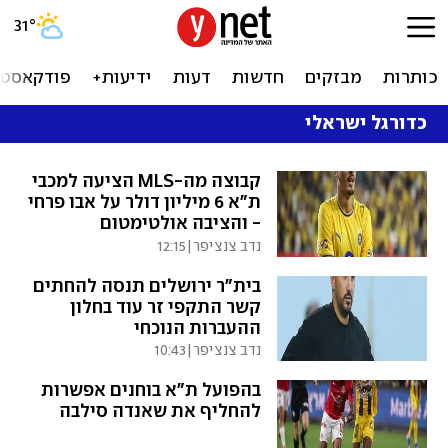
31
°
כותרות
מבזקים
חדשות
דעות
ידיעות+
פודקאסטי
כדורגל ישראלי
קבוצה מה-MLS הציעה למכבי
ת"א 6 מיליון דולר על אבו פרחי
- והציבה אולטימטום
נדב צנציפר
|
12:15
בית"ר ירושלים תנסה להחתים
קשר התקפי זר עוד בחלון
ההעברות הנוכחי
נדב צנציפר
|
10:43
בהפועל ת"א בוחנים אפשרות
להחליף את שאנדה סילבה