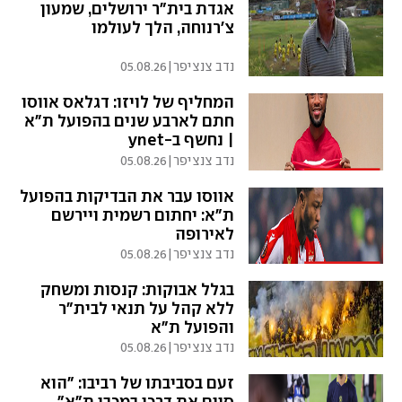
אגדת בית"ר ירושלים, שמעון
צ'רנוחה, הלך לעולמו
נדב צנציפר
|
05.08.26
המחליף של לויזו: דגלאס אווסו
חתם לארבע שנים בהפועל ת"א
| נחשף ב-ynet
נדב צנציפר
|
05.08.26
אווסו עבר את הבדיקות בהפועל
ת"א: יחתום רשמית ויירשם
לאירופה
נדב צנציפר
|
05.08.26
בגלל אבוקות: קנסות ומשחק
ללא קהל על תנאי לבית"ר
והפועל ת"א
נדב צנציפר
|
05.08.26
זעם בסביבתו של רביבו: "הוא