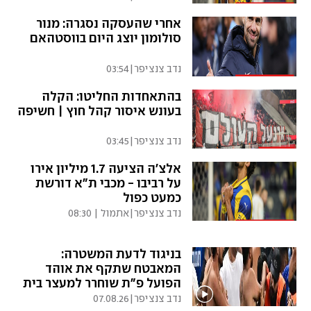
אחרי שהעסקה נסגרה: מנור
סולומון יוצג היום בווסטהאם
נדב צנציפר
|
03:54
בהתאחדות החליטו: הקלה
בעונש איסור קהל חוץ | חשיפה
נדב צנציפר
|
03:45
אלצ'ה הציעה 1.7 מיליון אירו
על רביבו - מכבי ת"א דורשת
כמעט כפול
נדב צנציפר
|
אתמול | 08:30
בניגוד לדעת המשטרה:
המאבטח שתקף את אוהד
הפועל פ"ת שוחרר למעצר בית
נדב צנציפר
|
07.08.26