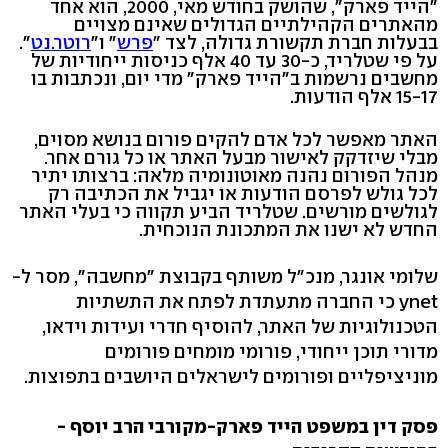
"הייד פארק", שהושק בחודש מאי, 2000, הוא אחד
מהאתרים הקהילתיים הגדולים שאינם מצויים
בבעלות חברת תקשורת גדולה, לצד "
פרש
" ו"
רוטר.נט
".
על פי שטלריד, כ-30 עד 40 אלף כניסות ייחודיות של
מחשבים נרשמות ב"הייד פארק" מדי יום, ונכתבות בו
15-17 אלף הודעות.
האתר מאפשר לכל אדם להקים פורום בנושא מסוים,
מבלי שיזדקק לאישור מבעל האתר או כל גורם אחר.
מנהל הפורום נהנה מאוטונומיה מלאה: ברצותו יתיר
לכל גולש לפרסם הודעות או יגביל את הכתיבה רק
לגולשים מורשים. שטלריד הביע תקווה כי בעלי האתר
החדש לא ישנו את המתכונת הנוכחית.
שלומי אונגר, מנכ"ל משותף בקבוצת "מחשבה", מסר ל-
ynet כי החברה מתעתדת לפתח את התשתיות
הטכנולוגיות של האתר, להוסיף חדרי ועידות וידאו,
מדורי תוכן ייחודי, פורומי מומחים פורומים
מוניציפליים ופורומים לישראלים היושבים בתפוצות.
פסק דין במשפט הייד פארק-מקורבי הרב יוסף -