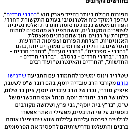
בחודשים הקרובים
הפורום הבולט ביותר בהייד פארק הוא "
בחדרי חרדים
",
שהפך למוקד כוח אלטרנטיבי בעולם התקשורת החרדי.
הפורום משמש כבמת פרסומת חתרנית ואלטרנטיבית
לשופרים המקובלים, ומשתתפיו לא מהססים למתוח
ביקורת על רבנים, תוך שהם נהנים מאצטלת
האנונימיות. הצלחת הפורום וצפיפות ההודעות
והגולשים בו הולידה פורומים ממוקדים יותר, בהם
"בחדרי - ספרדים", "בחדרי העדה", "בחדרי חרדים -
חבד", "בחדרי חרדים - ברסלב", "בחדרי חרדים -
החדשות", "החרדים והאינטרנט" ועוד רבים.
שטלריד וינוס ימשיכו להתמודד עם התביעה
שהגישו
נגדם
מקורבי הרב עובדיה יוסף, בהם דובר ש"ס לשעבר,
איציק סודרי, נכדו של הרב עובדיה יוסף, ציון בר שלום,
כלתו של הרב, יהודית יוסף, מנהל אגף ההכשרים של
ש"ס, "בד"ץ בית יוסף", גבי פרץ, ושלושה מקורבים
נוספים. על פי התובעים, מפעילי האתר אפשרו
לגולשים לפרסם עליהם עלילות שווא שהשפילו אותם
ברבים והתעלמו מדרישותיהם להפסיק את הפרסומים.