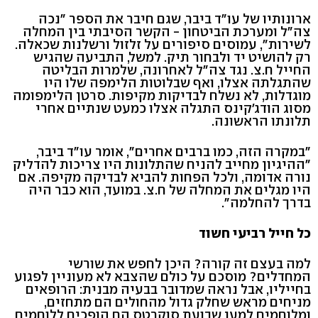
ארונותיו של עו"ד ביבר, שגם חיבר את הספר "נכה
צה"ל ומערכת הביטחון - הקשר הסיבתי בין המחלה
לשירות", עמוסים סיפורים על זלזול ורשלנות שכאלה.
רק להושיט יד ולבחור תיק. למשל, התביעה שהגיש
החייל ח.צ. נגד צה"ל לאחרונה, שלמרות הבליטה
שהתגלתה אצלו, ואף שבלוטות הלימפה שלו היו
מוגדלות, לא נשלח לבדיקות מקיפות. סרטן הלימפומה
מסוג הודג'קינס התגלה אצלו כמעט שנתיים אחרי
תלונתו הראשונה.
"במקרה הזה, כמו ברבים אחרים", אומר עו"ד ביבר,
"ההיגיון מחייב להניח שהתלונות היו צריכות להדליק
נורה אדומה, ולכל הפחות להביא לבדיקה מקיפה. אם
היו מגלים את המחלה של ח.צ. במועד, הוא כבר היה
בדרך להחלמה".
כל חייל רביעי חשוד
למה בעצם זה קורה? היכן לחפש את שורשי
המחדלים? מוסכם על כולם שהצבא לא מעוניין לפגוע
בחייליו, אבל נראה שמדובר בבעיה מבנית: הרופאים
מניחים מראש שחלק גדול מהחולים הם מתחזים,
ומלוחמים למען שבועת סוקרטס הם הופכים ללוחמים