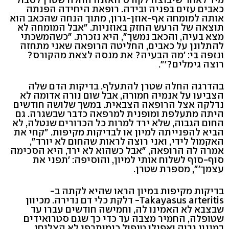
כאבים עזים בפניה ובידה. רופאת היחידה הפנתה
אותה למומחה אף-אוזן-גרון, מתוך הנחה שהכאב הוא
תוצאה של הרעש החזק באוזניות. "אבל המומחה לא
מצא בעיה, והכאב נמשך", היא נזכרת. "כשהמשכתי
להתלונן על כאבים, החליטה הרופאה שאני מתחזה
ונזפה בי: 'מה הבעיה? את מנסה לצאת מהקורס?
רוצה גימלים?'".
בהדרגה החלה שטרן להתעלף. בדיקות הדם שלה
הצביעו על אנמיה חמורה, אבל שום נורה אדומה לא
נדלקה אצל הרופאה הצבאית. במשך שלושה חודשים
היתה מתעלפת ומופנית למרפאה כדבר שבשגרה. גם
החום הגבוה, שלא ירד למרות כל הכדורים שנטלה, לא
הביא להפנייתה למיון או לבדיקות מקיפות. "קחי את
האקמול לידי, ואני רוצה לראות שהחום לא יורד",
אמרה לה הרופאה, "אבל כשהוא לא ירד, היא הסכימה
סוף-סוף לשלוח אותי למיון, והוסיפה: 'תפני את
עצמך'", מספרת שטרן.
בדיקות מקיפות במיון הראו שהיא לקתה ב-
Takayasus arteritis- דלקת כלי דם נדירה. מכיוון
שבצבא לא האמינו לה, וחמישה חודשים עברו עד
שטופלה, החמיר מצבה עד כדי כך שגם סטרואידים
במינון גבוה ואפילו טיפול כימותרפי לא הצליחו