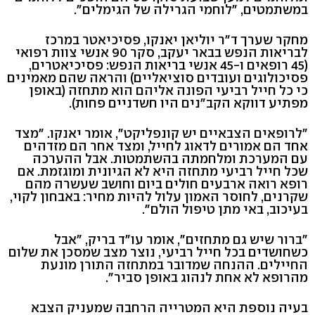
במשתמטים, "לוחמי הגרילה של הגימלים".
מחקר שערך ד"ר יוליאן יאנקו, פסיכיאטר במרכז
לבריאות הנפש בבאר יעקב, סקר 90 אנשי צוות רפואי
(45 רופאים ו-45 אנשי בריאות הנפש: פסיכיאטרים,
פסיכולוגים ועובדים סוציאליים) והראה שהם מאמינים
כי כל חייל רביעי הפונה אליהם הוא מתחזה (באופן
מפתיע דווקא הקב"נים היו חשדניים פחות).
"לרופאים הצבאיים יש קונפליקט", אומר יאנקו. "מצד
אחד הם אמורים לדאוג לחייל, ומצד אחר הם מזדהים
עם המערכת ומלחמתה בהשתמטות. אבל ההערכה
שכל חייל רביעי מתחזה היא לא הגיונית ומוגזמת. אם
רופא רואה ארבעים חולים ביום וחושב שעשרה מהם
שקרנים, לחוסר האמון עלול להיות מחיר: באבחון לקוי,
בעיכוב, באי מתן טיפול הולם".
"ברור שיש גם מתחזים", אומר עו"ד בריק, "אבל
כשחושדים בכל חייל רביעי, נוצר מצב שמסכן את שלום
החיילים. ההנחה שמדובר במתחזה התורן מונעת
מהרופא לא אחת לנהוג באופן סביר".
בעיה נוספת היא המטרייה הרחבה שמעניק הצבא