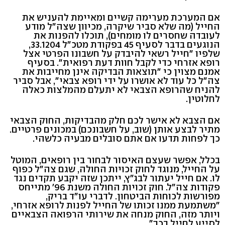
אם המערכת מערימה קשיים ומאיימת להעניש את
החייל (מה שלא סביר שיקרה, מכיוון שצה"ל מודע
לעובדה שחסרים לו מומחים), תוכלו להפנות את
הנוגעים בדבר לסעיף 45 בפקודת מטכ"ל 33.1204,
שלפיו "חייל רשאי להיבדק על חשבונו הפרטי אצל
רופא אזרחי כדי לקבל חוות דעת רפואית". בסעיף
אמנם מצוין כי "תוצאות הבדיקה אינן מחייבות את
צה"ל כל עוד לא אושרו על ידי רופא צבאי", אבל סביר
להניח שהרופא הצבאי לא יתעלם מהמלצות כאלה
לחלוטין.
אם הצבא לא אישר לכם חלק מהבדיקות, החוק הצבאי
מתיר לבצע אותן (שוב, על חשבונכם) במכונים פרטיים.
כך לפחות תדעו אם אתם סובלים מבעיה כלשהי.
בכלל, אפשר שעצם האיסור לבחור בין רופאים, המוטל
על החייל, מנוגד לחוק זכויות החולה, שגם צה"ל כפוף
לו. אם חייל יעתור לבג"ץ, ייתכן שזה יקבע תקדים נגד
פקודות צה"ל. חוק זכויות החולה משנת 96' מתייחס
מפורשות לכוחות הביטחון. לדברי עו"ד בריק,
"משתמעת ממנו זכותו של החייל לפנות לרופא אזרחי,
ויותר מזה, החוק מנחה את שירותי הרפואה הצבאיים
לסייע לחייל בכך".