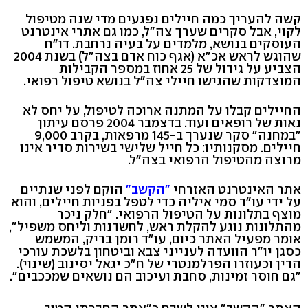
קשה להעריך כמה חיילים נפגעים מדי שנה מטיפול
לקוי, אבל סקרים שערך צה"ל, כמו גם אתרי אינטרנט
העוסקים בנושא, מלמדים על בעיה נרחבת. דו"ח
שהוגש לראש אכ"א (אגף כוח אדם בצה"ל) בשנת 2004
הצביע על גידול של 25 אחוז במספר הקבילות
המוצדקות שהגישו חיילי צה"ל בנושא טיפול רפואי.
החיילים קבלו על המתנה ארוכה לטיפול, על יחס לא
נאות של רופאים ועוד. בדצמבר 2004 פרסם עיתון
"במחנה" סקר שנערך ב-145 מרפאות, בקרב 9,000
חיילים. מסקנותיו: כל חייל שלישי בשירות סדיר אינו
מרוצה מהטיפול הרפואי בצה"ל.
אתר האינטרנט האזרחי
"הקשב"
הוקם לפני שנתיים
על ידי עו"ד סמי איליה כדי לטפל בפניות חיילים, והוא
מוצף בתלונות על הטיפול הרפואי. "חלק ניכר
מהתלונות נוגע להקלת ראש, לחשדנות וליחס משפיל",
אומר מפעיל האתר כיום, עו"ד רומן בריק, המשמש
כסגן יו"ר הוועדה לענייני צבא וביטחון בלשכת עורכי
הדין וכעוזרו הפרלמנטרי של ח"כ יגאל יסינוב (שינוי).
"גם חוסר זמינות, סחבת ועיכוב הם נושאים שמככבים".