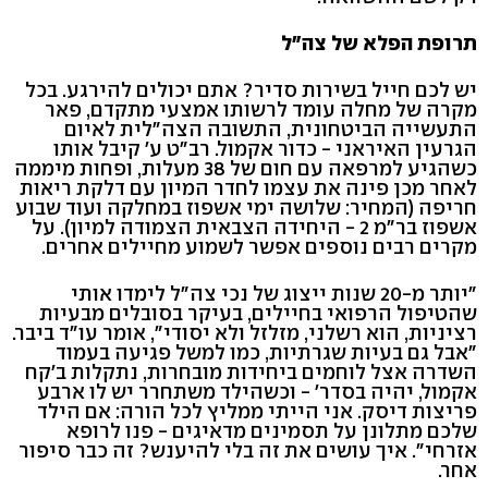
תרופת הפלא של צה"ל
יש לכם חייל בשירות סדיר? אתם יכולים להירגע. בכל
מקרה של מחלה עומד לרשותו אמצעי מתקדם, פאר
התעשייה הביטחונית, התשובה הצה"לית לאיום
הגרעין האיראני - כדור אקמול. רב"ט ע' קיבל אותו
כשהגיע למרפאה עם חום של 38 מעלות, ופחות מיממה
לאחר מכן פינה את עצמו לחדר המיון עם דלקת ריאות
חריפה (המחיר: שלושה ימי אשפוז במחלקה ועוד שבוע
אשפוז בר"מ 2 - היחידה הצבאית הצמודה למיון). על
מקרים רבים נוספים אפשר לשמוע מחיילים אחרים.
"יותר מ-20 שנות ייצוג של נכי צה"ל לימדו אותי
שהטיפול הרפואי בחיילים, בעיקר בסובלים מבעיות
רציניות, הוא רשלני, מזלזל ולא יסודי", אומר עו"ד ביבר.
"אבל גם בעיות שגרתיות, כמו למשל פגיעה בעמוד
השדרה אצל לוחמים ביחידות מובחרות, נתקלות ב'קח
אקמול, יהיה בסדר' - וכשהילד משתחרר יש לו ארבע
פריצות דיסק. אני הייתי ממליץ לכל הורה: אם הילד
שלכם מתלונן על תסמינים מדאיגים - פנו לרופא
אזרחי". איך עושים את זה בלי להיענש? זה כבר סיפור
אחר.