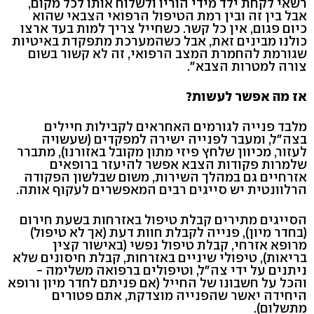
רשאי לקחת ילד מידי הוריו ולשלוח אותו לכל מקום,
אבל בין זה ובין רמת הטיפול הרפואי הצבאי שהוא
כיום פגום, אין כל קשר. כשחייל צריך למות בעד ארצו
כולנו מבינים זאת, אבל כשהמערכת מתפקדת באיטיות
שגורמת להחמרת המצב הרפואי, זה לא קשור בשום
צורה למטרות הצבא".
אז מה אפשר לעשות?
מלבד פנייה לגורמים האחראים לקבילות חיילים
בצה"ל, ומעבר לפנייה ישירה למפקדים (שעשויה
לעזור, מכיוון שלחץ פיזי מתון מקובל באזורנו), מתברר
שלמרות פקודות הצבא אפשר להיעזר ברופאים
אזרחיים גם במהלך השירות, משום שבלשון הפקודה
הרלוונטית יש סייגים רבים המאפשרים לעקוף אותה.
הסייגים מתירים קבלת טיפול באזרחות בשעת חירום
(בחדר מיון), פנייה לקבלת חוות דעת (אך לא טיפול)
מרופא אזרחי, קבלת טיפול נפשי (באישור קצין
בריאות), טיפולי שיניים באזרחות, קבלת חיסונים שלא
ניתנים על ידי צה"ל, וטיפולים ברפואה משלימה -
והכל על חשבונו של החייל (אם פניתם לחדר מיון ורופא
היחידה יאשר שהפנייה מוצדקת, אתם פטורים
מתשלום).