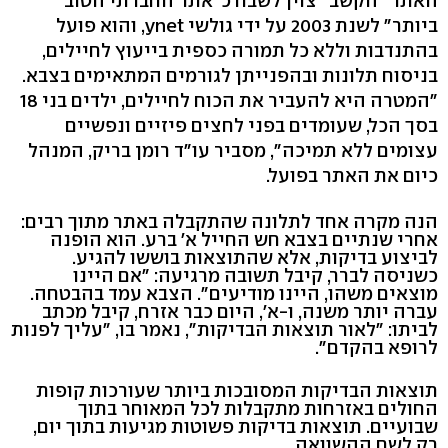
האתר "הקשב" צוין לשבח כ"אתר החברתי הטוב
ביותר" לשנת 2003 על ידי גולשי ynet, והוא פועל
בהתנדבות וללא כל תמורה כספית בייעוץ לחיילים,
בניסוח תלונות ובהפנייתן לגורמים המתאימים בצבא.
"המטרה היא להעביר את הכוח לחיילים, ילדים בני 18
בסך הכל, שעומדים בפני לחצים פיזיים ונפשיים
עצומים ללא תמיכה", מסביר עו"ד רומן בריק, המנהל
כיום את האתר בפועל.
הנה מקרה אחד לתלונה שהתקבלה באתר מתוך רבים:
אחרי שנתיים בצבא חש החייל א' ברע. הוא הופנה
לביצוע בדיקות, אלא שהתוצאות בוששו להגיע.
כשניסה לברר, קיבל תשובה מרגיעה: "אם היינו
מוצאים משהו, היינו מודיעים". הצבא עמד בהבטחה.
עברה יותר משנה, ו-א', היום כבר אזרח, קיבל מכתב
לביתו: "לאור תוצאות הבדיקות", נאמר בו, "עליך לפנות
לרופא בהקדם".
תוצאות הבדיקות המסובכות ביותר שעורכות קופות
החולים באזרחות מתקבלות לכל המאוחר בתוך
שבועיים. תוצאות בדיקות פשוטות מגיעות בתוך יום,
רק לשם ההשוואה.