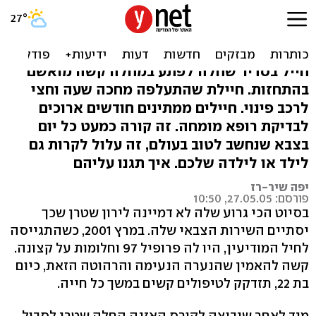
תחקיר: חיילים מתלוננים על
כאבים, צה"ל מתעלם
חייל בסדיר שחלה לפתע במחלה קשה מואשם
בהתחזות. חיילת שהתעלפה מחכה שעה וחצי
לרכב פינוי. חיילים ממתינים חודשים ארוכים
לבדיקת רופא מומחה. זה קורה כמעט כל יום
בצבא שנחשב לטוב בעולם, זה עלול לקרות גם
לילד או לילדה שלכם. איך תגנו עליהם
יפה שיר-רז
פורסם: 27.05.05, 10:50
בסיוט הכי גרוע שלה לא דמיינה לירון שטרן שכך
יסתיים השירות הצבאי שלה. במרץ 2001, כשהתגייסה
לחיל המודיעין, היו לה פרופיל 97 וחלומות על קצונה.
קשה להאמין שהנערה הנעימה והרהוטה הזאת, כיום
בת 22, תזדקק לטיפולים קשים במשך כל חייה.
מיד לאחר שיבוצה לקורס האזנה החלה שטרן לסבול