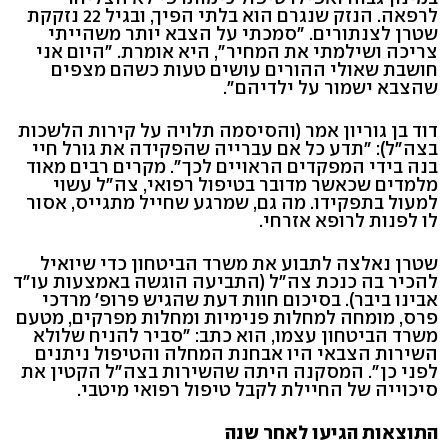
לרפאה. הנזק שנגרם הוא בלתי הפיך, ובגיל 22 נזקקת
שטרן לצנתורים. "סמכתי על הצבא יותר משהייתי
צריכה ושילמתי את המחיר", היא אומרת. "היום אני
חושבת שאולי ההורים עושים טעות כשהם מצפים
שהצבא ישמור על ילדיהם".
דוד בן גוריון אמר (והסיסמה תלויה על קירות הלשכות
בצה"ל): "תדע כל אם עברייה שהפקידה את גורל חיי
בנה בידי המפקדים הראויים לכך". מקרים רבים מאוד
מלמדים שכאשר מדובר בטיפול רפואי, צה"ל עשוי
למעול בתפקידו. מה גם, שמרגע שחייל מתגייס, אסור
לו לפנות לרופא אזרחי.
שטרן נאלצה לתבוע את משרד הביטחון כדי שיואיל
להכיר בה כנכת צה"ל (התביעה הוגשה באמצעות עו"ד
אבינו ביבר). בסיכום חוות דעת שהגיש פרופ' מרדכי
פרס, מומחה למחלות פנימיות ומחלות מפרקים, מטעם
משרד הביטחון עצמו, הוא כתב: "סביר להניח שלולא
השירות הצבאי היו אבחנת המחלה והטיפול ניתנים
לפני כן". המסקנה היתה שהשירות בצה"ל הקטין את
סיכוייה של החיילת לקבל טיפול רפואי מיטבי.
התוצאות הגיעו לאחר שנה