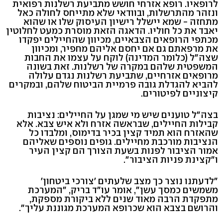
לרופאיו. רופא אזרחי חושש מתביעת רשלנות רפואית
ונזהר מהתרשלות, ובוודאי שלא מתייחס לחולה כאל
מתחזה - שמא יישלל רישיון העיסוק שלו או שהוא
יאבד את כל חוליו. הדאגה הזאת מוסרת כמעט לחלוטין
מכתפי הרופאים הצבאיים, מכיוון שהחיילים יפקדו
את מרפאתם גם אם יחסם אליהם מחפיר, ומכיוון
שצה"ל (כלומר המדינה) לוקח על עצמו את החבות
המשפטית שלהם במקרה של רשלנות. זאת בשונה
מרופאים אזרחיים, שתביעת רשלנות נגדם עלולה
להביא להגדלת גובה פרמיית הביטוח שלהם, ובמקרים
קיצוניים לפיטורים.
בצה"ל טוענים שיש מי שמגן על החיילים: נציבות
קבילות החיילים, שבראשה אזרח ולא איש צבא. אלא
שהאזרח הוא תמיד קצין בכיר בדימוס, ומלבדו כל
הנציבות מורכבת מחיילים. גופים נוספים שאליהם
אמור הציבור לפנות בשעת הצורך הם קצין העיר
ו"קצינת פניות הציבור".
"לדעתנו נוצר כך מצב שלעתים 'צורכי ביטחון'
משמשים כמסך עשן", אומר עו"ד בריק, "המערכת
מתפקדת הרבה מאוד שנים ללא ביקורת מספקת,
והרושם בצבא הוא שכרופא המערכת מגוננת עליך".