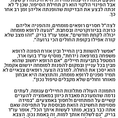
אבל הפינוי הלקוי הוא רק תחילת הסיפור, שכן ל' לא
זכתה לבצע את הבדיקות שהופנתה אליהן זמן רב אחר
כך.
לצה"ל חסרים רופאים מומחים, וההפניה אליהם
כרוכה בביורוקרטיה ובסחבת. "הגעה לרופא מומחה
יכולה לקחת חודשים", אומר עו"ד בריק. "זהו מצב שלא
קורה אפילו בקופת החולים הכי גרועה".
"אפשר להשוות בין החייל ובין אזרח הפונה לרופא
משפחה במרפאה נידחת", מוסיף עו"ד בועז ארד,
המטפל בתביעות חיילים. "אם הרופא יחשוב שהוא
מבין בכל עניין ובמקום להפנות למומחה ירשום אקמול,
הוא יסכן את החולה. למרבה הצער, רופאים צבאיים לא
תמיד מפנים לרופא מומחה, והתוצאה היא אבחון
מאוחר וחולים שלא מקבלים טיפול נכון".
התמונה העולה מתלונות החיילים עגומה. לעתים
נדמה שהמערכת מאבדת כיוון במאמציה להערים
קשיים על המתחזים ולחסוך באמצעים. "במידה
מסוימת החשיבה הזאת מבוססת על התפיסה שאם
אתה כבר בצבא, מותר לעשות איתך הכל", אומר עו"ד
בריק, "גם לשלוח אותך למות. זה באמת נכון. הצבא