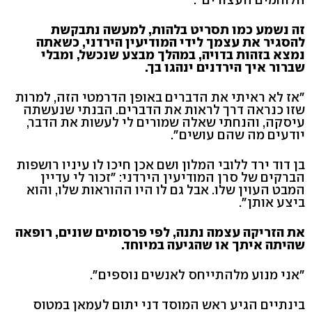
זה נשמע כמו תסריט בלהות, למעשה נתבקשת
להסגיר את עצמך לידי המודיעין הירדני, כשאתה
נמצא בזהות בדויה, במהלך מבצע שנכשל, ומבלי
שברור איך הירדנים ינהגו בך.
"אז לא ראיתי את הדברים באופן הדרמטי הזה, למרות
שזו כנראה דרך לראות את הדברים. הבנתי שנעשתה
עיסקה, והנחתי שאלה שמורים לי לעשות את הדבר,
יודעים מה שהם עושים".
בן דוד ירד ללובי המלון ושם אכן חיכו לו עיניו רושפות
הברקים של סרן המודיעין הירדני: "זכור לי עדיין
המבט העוין שלו. אבל גם לו היו ההוראות שלו, והוא
ביצע אותן".
את הזריקה עצמה נתנה, לפי פרסומים שונים, רופאה
שהיתה איתך או שהגיעה במיוחד.
"אני מנוע מלהתייחס לאנשים נוספים".
בינתיים הגיע ראש המוסד דני יתום לעמאן במטוס