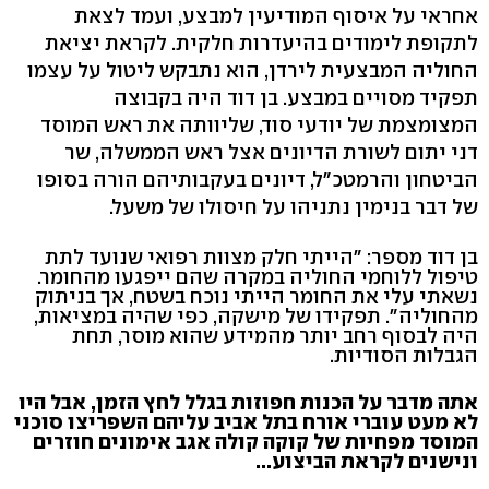
אחראי על איסוף המודיעין למבצע, ועמד לצאת
לתקופת לימודים בהיעדרות חלקית. לקראת יציאת
החוליה המבצעית לירדן, הוא נתבקש ליטול על עצמו
תפקיד מסויים במבצע. בן דוד היה בקבוצה
המצומצמת של יודעי סוד, שליוותה את ראש המוסד
דני יתום לשורת הדיונים אצל ראש הממשלה, שר
הביטחון והרמטכ"ל, דיונים בעקבותיהם הורה בסופו
של דבר בנימין נתניהו על חיסולו של משעל.
בן דוד מספר: "הייתי חלק מצוות רפואי שנועד לתת
טיפול ללוחמי החוליה במקרה שהם ייפגעו מהחומר.
נשאתי עלי את החומר הייתי נוכח בשטח, אך בניתוק
מהחוליה". תפקידו של מישקה, כפי שהיה במציאות,
היה לבסוף רחב יותר מהמידע שהוא מוסר, תחת
הגבלות הסודיות.
אתה מדבר על הכנות חפוזות בגלל לחץ הזמן, אבל היו
לא מעט עוברי אורח בתל אביב עליהם השפריצו סוכני
המוסד מפחיות של קוקה קולה אגב אימונים חוזרים
ונישנים לקראת הביצוע...