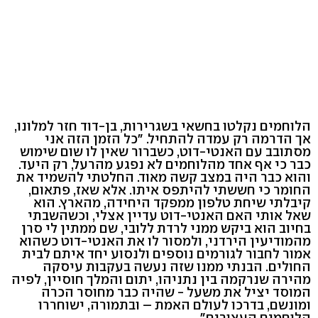
הלוחמים נקלטו בחשאי בשגרירות, בן-דוד חזר למלונו,
אך הדרמה רק עמדה להתחיל. "כל הזמן הזה אני
מסתובב עם האנטי-דוט, כשברור שאין לו שום שימוש
כבר כי אף אחד מהלוחמים לא נפגע מהרעל, רק היעד.
והוא כבר היה במצב קשה מאוד. החלטתי להשמיד את
החומר כי חששתי להיתפס איתו. אלא שאז, פתאום,
קיבלתי שיחת טלפון ממפקד היחידה, מהארץ. הוא
שאל אותי האם האנטי-דוט עדיין אצלי, וכשהשבתי
בחיוב הוא ביקש ממני לרדת ללובי, שם ממתין לי סרן
מהמודיעין הירדני, ולמסור לו את האנטי-דוט כשהוא
אמור לחבור לגורמים נוספים ולנסוע יחד איתם לבית
החולים. הבנתי ממנו שזה נעשה בעקבות עיסקה
מהירה שנרקמה בין נתניהו, יתום והמלך חוסיין, לפיה
המוסד יציל את משעל - שהיה כבר מחוסר הכרה
ומונשם, בדרכו לעולם האמת – ובתמורה, ישוחררו
הלוחמים העצורים".