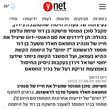
אני האיש שהציל את חאלד
משעל
בעיצומה של פעולת חיסול שהסתבכה בירדן,
מקבל סוכן המוסד מישקה בן דוד שיחת טלפון
בהולה: תן לירדנים את סם האנטי-דוט שיציל את
חייו של מנהיג החמאס חאלד משעל. בן דוד
מספר לראשונה "7 ימים" על היממה הקשה
ההיא בעמאן, ועל המשבר הקשה ביותר שידעו
יחסי ישראל וירדן בעקבות ניסיון החיסול
באמצעות זריקת רעל של בכיר החמאס
רונן ברגמן
פורסם: 17.06.05, 10:03
חשיפה: סוכן המוסד שהציל את חייו של מנהיג
החמאס חאלד משעל מדבר לראשונה.
בראיון למוסף
"7 ימים" של ידיעות אחרונות המתפרסם היום (ו'),
מספר בכיר המוסד לשעבר מישקה בן דוד על היממה