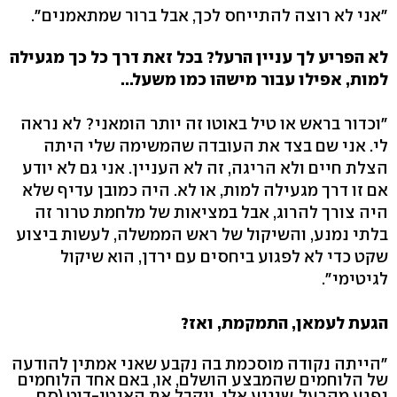
"אני לא רוצה להתייחס לכך, אבל ברור שמתאמנים".
לא הפריע לך עניין הרעל? בכל זאת דרך כל כך מגעילה
למות, אפילו עבור מישהו כמו משעל...
"וכדור בראש או טיל באוטו זה יותר הומאני? לא נראה
לי. אני שם בצד את העובדה שהמשימה שלי היתה
הצלת חיים ולא הריגה, זה לא העניין. אני גם לא יודע
אם זו דרך מגעילה למות, או לא. היה כמובן עדיף שלא
היה צורך להרוג, אבל במציאות של מלחמת טרור זה
בלתי נמנע, והשיקול של ראש הממשלה, לעשות ביצוע
שקט כדי לא לפגוע ביחסים עם ירדן, הוא שיקול
לגיטימי".
הגעת לעמאן, התמקמת, ואז?
"הייתה נקודה מוסכמת בה נקבע שאני אמתין להודעה
של הלוחמים שהמבצע הושלם, או, באם אחד הלוחמים
נפגע מהרעל, שיגיע אלי, ויקבל את האנטי-דוט (סם