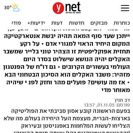
הכדור כמעט כבר לא בידינו
התחממות כדור הארץ הורגת 150 אלף בני-אדם
מדי שנה • אם קצב המסת הקרחונ ים יימשך כך,
ייתכן שעד סוף המאה תהיה יבשת אנטארקטיקה
המקום היחיד הראוי למגורי אדם • על רקע
תחזית אפוקליפטית זו הצהיר טוני בלייר שמשבר
האקלים יהיה הנושא שישלוט בסדר היום
העולמי בעשורים הקרובים • גם דו"ח של הפנטגון
מזהיר: משבר האקלים הוא הסיכון הבטחוני הבא
• אז מה עושים? פועלים מהר וחזק לפנ י שיהיה
מאוחר מדי
דב חנין
פורסם: 01.11.05, 13:57
בפעם הראשונה קובע אסון סביבתי את הפוליטיקה
בארצות-הברית, מעצמת העל היחידה בעולם. מה שלא
הצליחו לעשות המלחמות באפגניסטן ובעיראק