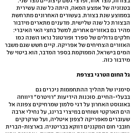
בצורות, מצד אחד, ופרצי גשם קיצוניים מצד שני.
בטנזניה של אמצע המאה, היתה כל שנה עשירית
בממוצע שנת בצורת. בעשורים האחרונים מתרחשת
הבצורת כל שנה שלישית. מדענים מתארים מידבור
מהיר גם באזורים אחרים, למשל בחצי האי האיברי:
חלקים גדולים של ספרד ופורטוגל נראו השנה כמו
האזורים הצחיחים של אפריקה. קיים חשש שגם משבר
המים בישראל, הממוקמת בספר המדבר, הוא ביטוי של
מידבור כזה.
גל החום הטרגי בצרפת
סימניו של תהליך ההתחממות ניכרים גם
בבעלי-החיים. סוכנות הידיעות "רויטרס" דיווחה
באוגוסט האחרון על דגי סלמון שמרחיקים צפונה אל
הים הארקטי ושוחים במיצרי ברינג, על נחילי ארבה
שעוברים מאפריקה לצפון איטליה, ועל שרקרקים
חובבי חום המקננים דווקא בבריטניה. בארצות-הברית