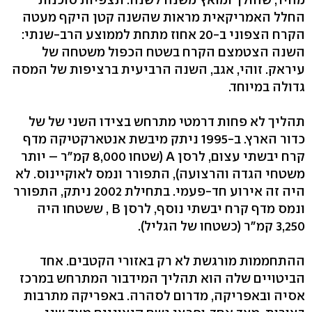
החלל האמריקאית מראות שהשנה קטן היקף מעטה
הקרח הצפוני ב-20 אחוז מתחת לממוצע הרב-שנתי:
השנה הצטמצם הקרח בשטח הכפול משטחה של
עיראק. זוהי, אגב, השנה הרביעית ברציפות של המסה
גדולה במיוחד.
תהליך לא פחות דרמטי מתרחש בצידו השני של של
כדור הארץ. ב-1995 ניתק מיבשת אנטארקטיקה מדף
קרח יבשתי עצום, לרסן A (שטחו 8,000 קמ"ר – יותר
משטחי הגדה והרצועה), התפורר ונמס לאוקיינוס. לא
היה זה אירוע חד-פעמי. בתחילת 2002 ניתק, התפורר
ונמס מדף קרח יבשתי נוסף, לרסן B , ששטחו היה
3,250 קמ"ר (כשטחו של הגליל).
ההתחממות מורגשת לא רק באזורי הקטבים. אחד
הביטויים שלה הוא תהליך המידבור המתרחש במרכז
אסיה ובאפריקה, מדרום לסהרה. באפריקה מתרבות