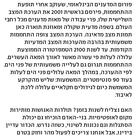
פורום המדענים הבינלאומי, שעוקב אחרי תופעת
ההתחממות, פירסם בראשית 2001 את הערכת המצב
השלישית שלו, פרי עבודה של מאות מדענים מכל רחבי
העולם. בשפה מדעית שקולה ומאוזנת תוארה כאן
תמונת מצב מדאיגה. הערכת המצב צופה התחממות
משמעותית בהרבה מהערכות המצב המדעיות
הקודמות. עד לשנת 2100 הטמפרטורה הממוצעת
עלולה לעלות פי עשרה מאשר לאורך המאה העשרים.
ההתחממות תגרום גם לעלייה משמעותית של פני הים.
לפי ההערכה, במהלך המאה עלולים פני הים לעלות
בעוד 90 סנטימטרים. המשמעות: שליש מהקרקע
המשמשת כיום לגידולים חקלאיים עלולה ללכת
לאיבוד.
האם נצליח לשנות בזמן? תולדות האנושות מותירות
מקום לאופטימיות. בני-האדם הוכיחו גם יכולת
הסתגלות וגם נכונות לשינוי, כשזה נדרש. הכדור עדיין
בידינו, אבל אנחנו צריכים לפעול מהר וחזק בטרם