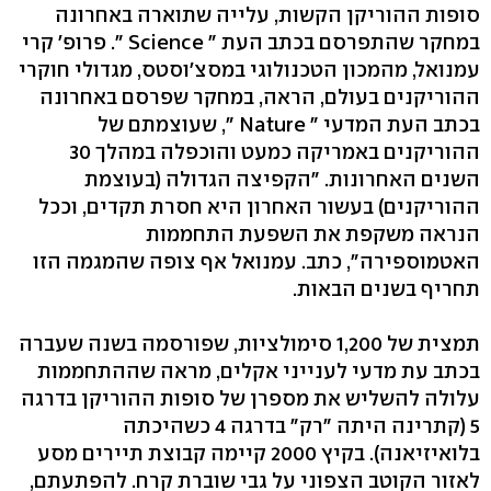
סופות ההוריקן הקשות, עלייה שתוארה באחרונה
במחקר שהתפרסם בכתב העת " Science ". פרופ' קרי
עמנואל, מהמכון הטכנולוגי במסצ'וסטס, מגדולי חוקרי
ההוריקנים בעולם, הראה, במחקר שפרסם באחרונה
בכתב העת המדעי " Nature ", שעוצמתם של
ההוריקנים באמריקה כמעט והוכפלה במהלך 30
השנים האחרונות. "הקפיצה הגדולה (בעוצמת
ההוריקנים) בעשור האחרון היא חסרת תקדים, וככל
הנראה משקפת את השפעת התחממות
האטמוספירה", כתב. עמנואל אף צופה שהמגמה הזו
תחריף בשנים הבאות.
תמצית של 1,200 סימולציות, שפורסמה בשנה שעברה
בכתב עת מדעי לענייני אקלים, מראה שההתחממות
עלולה להשליש את מספרן של סופות ההוריקן בדרגה
5 (קתרינה היתה "רק" בדרגה 4 כשהיכתה
בלואיזיאנה). בקיץ 2000 קיימה קבוצת תיירים מסע
לאזור הקוטב הצפוני על גבי שוברת קרח. להפתעתם,