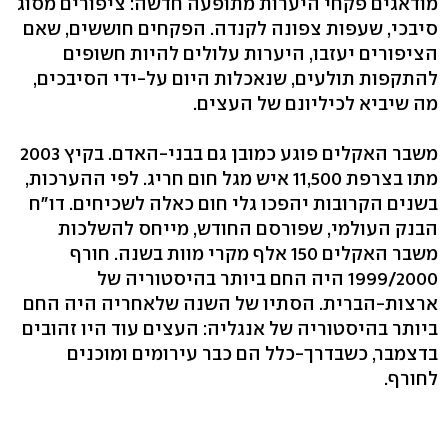
מודאגים פקחי היערות מתופעה חדשה: ציפורים מסוג
סיבכי, שעפות צפונה לקנדה. הפקחים חוששים, שאם
הציפורים יעזבו, היערות עלולים להיות חשופים
להתקפות תולעים, שנאכלות היום על-ידי הסיבכים,
מה שיביא לכיליונם של העצים.
משבר האקלים פוגע כמובן גם בבני-האדם. בקיץ 2003
מתו בצרפת 11,500 איש מגל חום חריג. לפי ההערכות,
בשנים הקרובות יהפכו גלי חום כאלה לשכיחים. דו"ח
הבנק העולמי, שפורסם החודש, מייחס להשלכות
משבר האקלים 150 אלף מקרי מוות בשנה. חורף
1999/2000 היה החם ביותר בהיסטוריה של
ארצות-הברית. הסתיו של השנה שלאחריה היה החם
ביותר בהיסטוריה של אנגליה: העצים עוד היו זהובים
בדצמבר, כשבדרך-כלל הם כבר עירומים ומוכנים
לחורף.