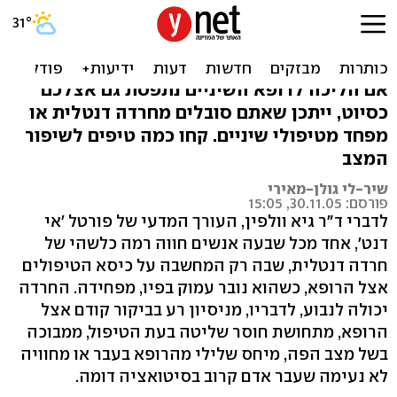
פוחדים מרופא שיניים? עצות
מועילות להתמודדות
אם הליכה לרופא השיניים נתפסת גם אצלכם
כסיוט, ייתכן שאתם סובלים מחרדה דנטלית או
מפחד מטיפולי שיניים. קחו כמה טיפים לשיפור
המצב
שיר-לי גולן-מאירי
פורסם: 30.11.05, 15:05
לדברי ד"ר גיא וולפין, העורך המדעי של פורטל 'אי
דנט', אחד מכל שבעה אנשים חווה רמה כלשהי של
חרדה דנטלית, שבה רק המחשבה על כיסא הטיפולים
אצל הרופא, כשהוא נובר עמוק בפיו, מפחידה. החרדה
יכולה לנבוע, לדבריו, מניסיון רע בביקור קודם אצל
הרופא, מתחושת חוסר שליטה בעת הטיפול, ממבוכה
בשל מצב הפה, מיחס שלילי מהרופא בעבר או מחוויה
לא נעימה שעבר אדם קרוב בסיטואציה דומה.