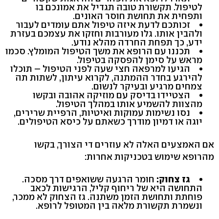
לטיפול. תקשורת טובה תגדיל את אמונכם בו
ותפחית את תחושת חוסר האונים.
זכותכם לדעת איזה טיפול אתם עומדים לעבור
ולהבין אותו. גלו מעורבות וחזקו את עצמכם בעזרת
ידע, כך תפחת החרדה מהלא נודע.
תכננו עם הרופא את משך הטיפול המומלץ. סכמו
מראש על סימן להפסקה בטיפול.
הגיעו למרפאה חצי שעה לפני הטיפול – תוכלו
להירגע בחדר ההמתנה, לקרוא עיתון, לשתות תה
צמחים מרגיע ובעיקר לנשום.
הצטיידו בדיסק עם מוזיקה אהובה ובקשו
מהצוות להשמיע אותו במהלך הטיפול.
נסו נשימות עמוקות ואיטיות, הרפיית שרירים,
יוגה או דמיון מודרך כשאתם על כיסא הטיפולים.
אם האמצעים האלה לא עוזרים די הצורך, בקשו
מהרופא שימוש בטכניקות אחרות:
גז צחוק:
חומר הרגעה ששואפים דרך מסכה.
התחושה היא של ריחוף קליל, הרגישות לכאב
פוחתת ותחושת הזמן משתנה. גז הצחוק לא ממכר,
ונשמרת תקשורת מלאה בין המטופל לרופא.