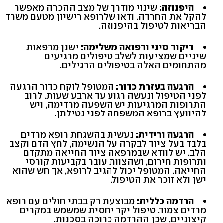
היפנוזה:
שינוי מודרך של מצב ההכרה מאפשר
להקל את החרדה. ודאו שלרופא רישיון מטעם משרד
הבריאות לטיפול בהיפנוזה.
דיקור סיני ורפואה משלימה:
ישנן מרפאות
שיניים שמציעות לשלב טיפולים מרגיעים
מהתחומים האלה בטיפולים הרגילים.
הרגעה בעזרת כדור:
המטופל לוקח כדור הרגעה
לפני הטיפול ונעשה רגוע עד ארבע שעות. לרוב
התרופות המרגיעות יש השפעה מרדימה, ויש
להיוועץ ברופא המשפחה לפני נטילתן.
הרגעה ורידית:
נעשית בהשגחת רופא מרדים
בלבד בעל ציוד לבקרה על הנשימה, לחץ הדם וקצב
הלב. יש לוודא שבמרפאה ציוד החייאה מתקדם
ותרופות חירום, ושהצוות עובר בקביעות קורסי
החייאה. המטופל יכול להגיב לרופא, אך חש שהוא
ישן ולא זוכר את הטיפול.
הרדמה כללית:
מבוצעת רק בבתי חולים עם רופא
מרדים צמוד. טיפול יקר יחסית שמשמש במקרים
קיצוניים, שכן ההרדמה כרוכה בסכנות.