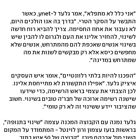
"אני כלל לא מתפלא", אמר גלעד ל-ynet, כאשר
התבשר על הסקר הטרי. "בדרך בה אנו הולכים היום,
לא נעבור את אחוז החסימה. צריך להביא רוח חדשה
לשינוי, להחזיר אלינו את העם ולגרום לו להבין שיש
בשינוי אנשים שאכפת להם מהמתרחש, אנשים שלא
מחפשים כיסא אלא רק מבקשים לשנות את מה
שמתרחש במדינה".
"הפכנו להיות בלתי רלוונטיים", אומר איש העסקים
איציק גלעד. "אפילו התקשורת לא מתייחסת אלינו.
לכן הצבתי את עצמי בראש הרשימה, כדי שידעו
שישנה רשימה ארוכה של חבר'ה טובים בשינוי. חשוב
שהציבור יידע ששינוי זה לא רק טומי".
גלעד נמנה עם הקבוצה המכנה עצמה "שינוי בתנופה",
בראשות בועז עצמון ורון לוינטל - המתמודד על המקום
השני מול אברהם פורז. "קבוצה של 50 איש בתוך