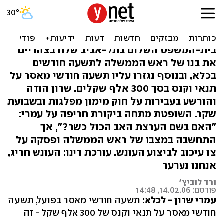
גזר הדין: עמרי שרון הולך ל-9
חודשים בכלא
בית-המשפט השלום בתל-אביב שלח בצהריים
את בנו של ראש הממשלה לתשעה חודשים
בכלא, ובנוסף נגזרו עליו תשעה חודשי מאסר על
תנאי וקנס בסך 300 אלף שקלים. שרון הודה
והורשע בעבירות על חוק מימון מפלגות ובשבועת
שקר. השופטת מתחה ביקורת חריפה על עמרי:
"האם בשם הערצת האב הכול כשר?", אך
התחשבה במצבו של ראש הממשלה ופסקה על
צו עיכוב לביצוע העונש. עורכת דינו: העונש חריג,
אנחנו נערער
ורד לוביץ'
פורסם: 14.02.06, 14:48
עמרי שרון - לכלא:
תשעה חודשי מאסר בפועל, תשעה
חודשי מאסר על תנאי וקנס של 300 אלף שקל - זה