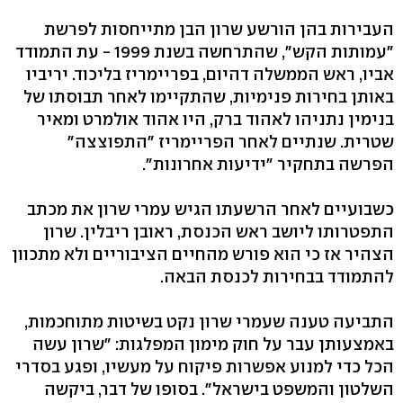
העבירות בהן הורשע שרון הבן מתייחסות לפרשת
"עמותות הקש", שהתרחשה בשנת 1999 - עת התמודד
אביו, ראש הממשלה דהיום, בפריימריז בליכוד. יריביו
באותן בחירות פנימיות, שהתקיימו לאחר תבוסתו של
בנימין נתניהו לאהוד ברק, היו אהוד אולמרט ומאיר
שטרית. שנתיים לאחר הפריימריז "התפוצצה"
הפרשה בתחקיר "ידיעות אחרונות".
כשבועיים לאחר הרשעתו הגיש עמרי שרון את מכתב
התפטרותו ליושב ראש הכנסת, ראובן ריבלין. שרון
הצהיר אז כי הוא פורש מהחיים הציבוריים ולא מתכוון
להתמודד בבחירות לכנסת הבאה.
התביעה טענה שעמרי שרון נקט בשיטות מתוחכמות,
באמצעותן עבר על חוק מימון המפלגות: "שרון עשה
הכל כדי למנוע אפשרות פיקוח על מעשיו, ופגע בסדרי
השלטון והמשפט בישראל". בסופו של דבר, ביקשה