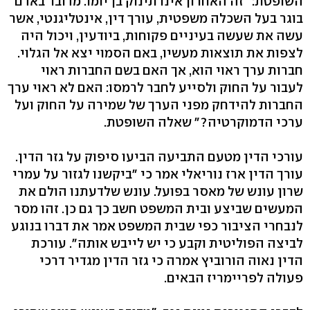
השופטת: "זה האחרון אינו תינוק בן יומו. מדובר באדם
בוגר בעל השכלה משפטית, עורך דין, אינטליגנטי, אשר
עשה את שעשה בעיניים פקוחות, ביודעין, ויכול היה
לצפות את תוצאות מעשיו, באם הסמוי יצא אל הגלוי.
חברות ערך ראוי הוא, אך האם בשם החברות ראוי
לעבור על החוק ולסייע לחבר לרמסו: האם לא ראוי ערך
החברות להידחק מפני הערך של שמירה על החוק ועל
ערכי הדמוקרטיה?" שאלה השופטת.
עורכי הדין מטעם התביעה הביעו סיפוק על גזר הדין.
עורך הדין ארז נוריאלי אמר כי "ביקשנו לגזור על עמרי
שרון עונש של מאסר בפועל. עונש שלדעתנו הולם את
המעשים שביצע ובית המשפט חשב כך גם כן. זהו מסר
לנבחרי הציבור כפי שבית המשפט אמר את דברו בנוגע
לביצה הפוליטית וקבע כי יש לייבש אותה". עורכת
הדין נאוה הורוביץ אמרה כי גזר הדין מגדיר דרכי
פעולה לפריימריז הבאים.