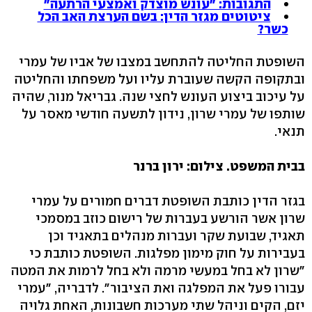
התגובות: "עונש מוצדק ואמצעי הרתעה"
ציטוטים מגזר הדין: בשם הערצת האב הכל
כשר?
השופטת החליטה להתחשב במצבו של אביו של עמרי
ובתקופה הקשה שעוברת עליו ועל משפחתו והחליטה
על עיכוב ביצוע העונש לחצי שנה. גבריאל מנור, שהיה
שותפו של עמרי שרון, נידון לתשעה חודשי מאסר על
תנאי.
בבית המשפט. צילום: ירון ברנר
בגזר הדין כותבת השופטת דברים חמורים על עמרי
שרון אשר הורשע בעברות של רישום כוזב במסמכי
תאגיד, שבועת שקר ועברות מנהלים בתאגיד וכן
בעבירות על חוק מימון מפלגות. השופטת כותבת כי
"שרון לא בחל במעשי מרמה ולא בחל לרמות את המטה
עבורו פעל את המפלגה ואת הציבור". לדבריה, "עמרי
יזם, הקים וניהל שתי מערכות חשבונות, האחת גלויה