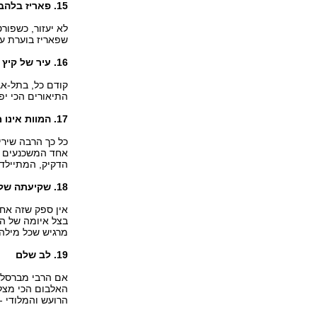
15. פאריז בלהבות
לא יעזור, כשפור
שפאריז בוערת עכ
16. עיר של קיץ
קודם כל, בתל-אבי
התיאורים הכי יפ
17. המוות אינו מחוסר עבודה
כל כך הרבה שירי
אחד המשכנעים שב
הדקיק, המתיילד
18. שקיעתה של הזריחה
אין ספק שזה אחד
בצל איומה של ה
מרגיש שכל מילה ו
19. לב שלם
אם הרבי מברסלב 
האלבום הכי מצלי
הרועש והמלודי -