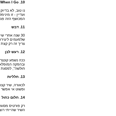
10. When I Go
נו טוב, לא בדיו
ועדיין - זו מיני
המכושף הזה פגש 
11. דבש
30 שנה אחרי שי
שלפעמים ליצירו
צריך זה רק קצת 
12. רעש לבן
ככה נשמע קונצר
ובהפקה המופלאה
חולשה", לפסגת ה
13. חלליות
לכאורה, שיר קצת
ופשוט אי אפשר ש
14. חלום כחול
רק פורטיס מסוגל
השיר שהייתי רוצ