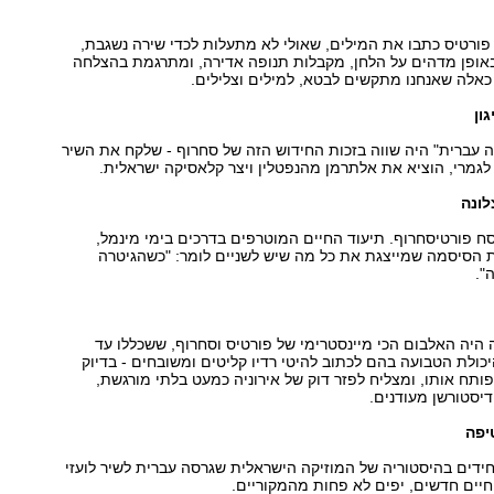
 פורטיס כתבו את המילים, שאולי לא מתעלות לכדי שירה נשגבת,
אופן מדהים על הלחן, מקבלות תנופה אדירה, ומתרגמת בהצלחה
כאלה שאנחנו מתקשים לבטא, למילים וצלילים.
ה עברית" היה שווה בזכות החידוש הזה של סחרוף - שלקח את השיר
גמרי, הוציא את אלתרמן מהנפטלין ויצר קלאסיקה ישראלית.
ח פורטיסחרוף. תיעוד החיים המוטרפים בדרכים בימי מינמל,
 הסיסמה שמייצגת את כל מה שיש לשניים לומר: "כשהגיטרה
".
עולה היה האלבום הכי מיינסטרימי של פורטיס וסחרוף, ששכללו עד
ולת הטבועה בהם לכתוב להיטי רדיו קליטים ומשובחים - בדיוק
ותח אותו, ומצליח לפזר דוק של אירוניה כמעט בלתי מורגשת,
יסטורשן מעודנים.
דים בהיסטוריה של המוזיקה הישראלית שגרסה עברית לשיר לועזי
יים חדשים, יפים לא פחות מהמקוריים.