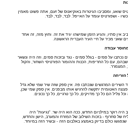
טיס שואג, ומסביבו הגיטרות באוקיאנוס של זעם, אתה פשוט מאמין
שיו - ושפורטיס עומד על האייפל. לבד, לבד, לבד.
ב אין סתיו, והגיע הזמן שמישהו יגיד את זה. וחוץ מזה, זה אחד
ים שאני מכיר על חיי העיר העברית הראשונה.
ם נכתבו על סמים - בגלל סמים - נגד ובזכות סמים, וזה היה ונשאר
הם, עם כל החריפות, הכנות וההומור הפורטיסי השחור, והקול
, המצמרר.
 השירים המרגשים שנכתבו פה. אין ספק שזה שיר שמי שלא גדל
פצצה האטומית יתקשה להרגיש אותו מבפנים. אין ספק שמי שכן,
כל צליל הם כל כך מדויקים, כל כך טרגיים, כל כך נכונים.
היה רוקר במילניום החדש, ככה הוא היה שר. "נגיעות" היה
ח של סחרוף - בזכות השילוב של המזרח והמערב, הישן והחדש,
 שנפגשו כולם בדיוק באמצע באלבום הזה - ובשיר הזה במיוחד.