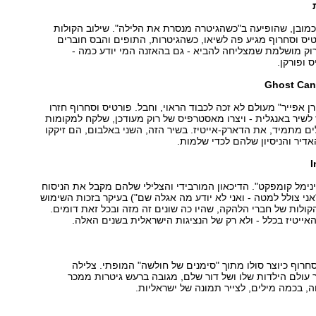
מובן, שהופיעה ב"כשהגיטרה מנסרת את הלילה". שילוב הקולות
ס וסחרוף מגיע פה לשיאו, כשהגיטרות, התופים והבס חוברים
וק מושלמת שמצליחה להביא - גם בהאזנה המי יודע כמה -
 ופורקן.
ן אפייר" מעולם לא זכה לכבוד הראוי, וחבל. פורטיס וסחרוף חזרו
 לשיר באנגלית - ויצרו מאסטרפיס של רוק מעודכן, שלקח למקומות
ים מתמיד, את הדארק-אייטיז. בשיר הזה, השני באלבום, הם זיקקו
אדיר והניסיון שלהם לכדי שלמות.
נימל קומפקט". הדיכאון המורבידי והצלילי שלהם מקבל את הניסוח
"אני צולל למטה - ואני לא יודע מה אגלה שם") בעיקר בזכות השימוש
קולות של חברי הלהקה, שהיו כה שונים זה מזה ובכל זאת דומים.
אייטיז בכלל - ולא רק של הנציגות הישראלית בשנים האלה.
חרוף כיוצר סולו מתוך "סימנים של חולשה" המופתי. צלילה
עולם הילדות שלו ושל דור שלם, מגובה ברעש גיטרות ממכר
, בכמה מילים, לצייר תמונה של ישראליות.