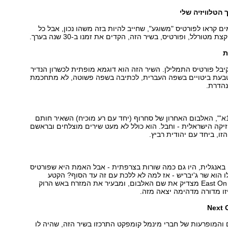
ם קראו לפורטיס "משוגע", שחייב להיות בזה משהו נכון, אבל כל
ת מטורלל, ופורטיס, בשיר הזה, הקדים את זמנו ב-30 שנה בערך.
בל פורטיס התמלילן. השיר הזה הוא דוגמא מופתית לכשרון הנדיר
טבעת ביטויים בשפה העברית, לכתיבה בשפה פשוטה, לא מתחכמת
הדרת.
קשה להגיד ש"11א'", האלבום האחרון של סחרוף (יחד עם רע מוכיח) השאיר חותם
קה הישראלית - וחבל. הוא כולל לא מעט שירים מוצלחים ובראשם
זו, ביחד עם יהודית רביץ.
באנגלית, היו גם כמה שורות בצרפתית - אבל האמת היא שפורטיס
 הוא שר ג'יבריש - אז למה לא ללכת עם זה עד הסוף? הקטע
שפותח את East On Fire מצדיק את שם האלבום, ומבעיר את המזרח באש הרוק
זו מדורה מדהימה יצאה מזה.
 והמופרעות של חברי מינמל קומפקט התרכזו בשיר הזה, שהיה לו