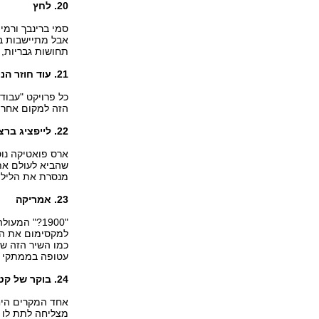
20. לחץ
סמי ברינבך ורמי
אבל מתיישבות ב
תחושות גבריות, 
21. עוד חוזר הניגון
כל פרויקט "עבוד
הזה למקום אחר ל
22. לייפציג ברצלונה
ארס פואטיקה נוס
שהביא לעולם את
מנסרת את הלילה
23. אמריקה
"1900?" המ
למקסימום את היכ
כמו השיר הזה שפ
עטופה בממתקי ד
24. בוקר של קטיפה
אחד המקרים היחי
מצליחה לתת לו ח