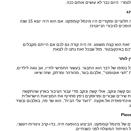
גמרי. היום כבר לא עושים אותם ככה.
שיר שמדגים כמה חלוציים ומקוריים היו מינמל קומפקט. אם הוא היה יוצא 15 שנה
פכים לגיבורי הניינטינז.
ל זאת הוא קצת משוגע. זה היה קורה גם לכם אם הייתם מקבלים
כם באינקובטור. מזל שבכל זאת נתנו לו לצאת.
 בסופו של דבר הוא התבגר. בעשור החמישי לחייו, אב גאה לילדים,
 "חצי אוטומטי", אלבום בוגר, מהורהר ומרתק, שזה שיאו.
ם קשה ונוקב, אולי קשה ונוקב מדי עבור הציבור בארץ שהתקשה
ת שירים שבורים ומרוסקים ניפץ סחרוף את המציאות הישראלית
ינתיפאדת אל-אקצה. "רועד עלי הבית", הוא שר פה, באלבום ובשיר
.
 של מינמל קומפקט. הביצוע בהופעה חיה, בדו-קרב גיטרות רעשני,
 האיחוד המוצלח לפני כשנתיים.