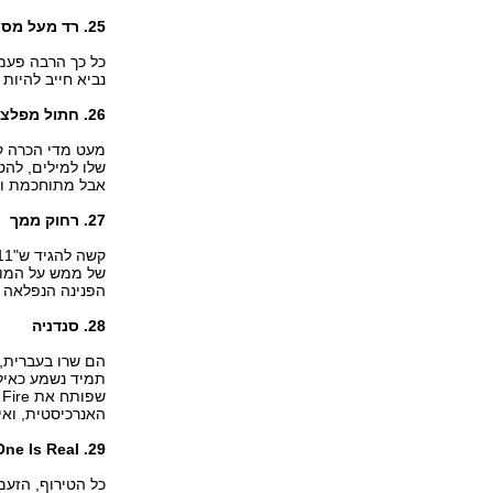
25. רד מעל מסך הטלוויזיה שלי
כל כך הרבה פעמי
נביא חייב להיות קצ
26. חתול מפלצת
מעט מדי הכרה קי
שלו למילים, לה
אבל מתוחכמת ונ
27. רחוק ממך
של ממש על המוזי
הפנינה הנפלאה ה
28. סנדניה
הם שרו בעברית, 
תמיד נשמע כאילו
האנרכיסטית, ואי
29. Next One Is Real
כל הטירוף, הזעם