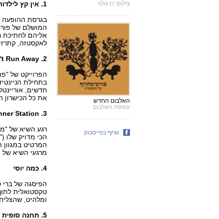
צילום: רן גולני
1. אין קץ לילדות
בגרסת ההופעה כ
המושלם של פורטי
אליהם לחתיכת ר
לאקסטזה, קתרזיס
2. Ghost Can't Run Away
הפרוייקט של "פור
בתחילת הניינטיז
חדשים, אוריינטל
את כל הכישרון ה
האלבום החדש
עטיפת האלבום
3. Inner Station
רגע השיא של "מי
שתף בפייסבוק
הכי מדויק שלו (
המרטיט במגוון ה
מרגעי השיא של ה
4. כמה יוסי
הפיסגה של ברי ס
טקסטואלית לתוך 
ומלהיט, שהצליחה
5. תחנה סופית