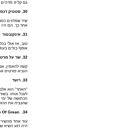
גם קליפ מדהים ל
30. סטטיק דנסינג
אחר כך, הם היו הו
31. אינקובטור
טוב, אז אולי בכ
אוסף בולים בעוד
32. שר על מרטין לותר
קשה להאמין, אבל
הוציא פורטיס את
33. רועד
"האחר" הוא אלבו
לעכל אותו. בשור
הכתושה של ימי א
שהנציח את הרגע
34. Piece Of Grean
עוד אחד מהשירים
היה רגע השיא של