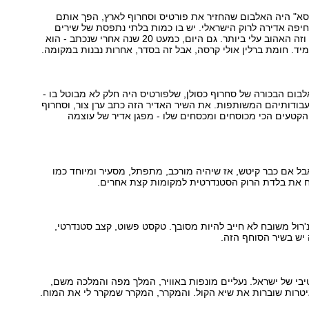
סא" היה האלבום שהחזיר את פורטיס וסחרוף לארץ, הפך אותם
דחיפה אדירה לרוק הישראלי. יש בו כמות בלתי נתפסת של שירים
נפלאים, נצחיים, וזה האהוב עלי ביותר. גם היום, כמעט 20 שנה אחרי שנכתב - הוא
מיד. חומת ברלין אולי קרסה, אבל זה בסדר, אחרות נבנות במקומה.
אלבום הבכורה של סחרוף כסולן, שלפורטיס היה חלק לא מבוטל בו -
בודותיהם המשותפות. את השיר האדיר הזה כתב ערן צור, וסחרוף
קטעים הכי מכוסחים ומכסחים שלו - מפגן אדיר של עוצמה
אבל אם כבר קיטש, אז שיהיה מורכב, מתפתל, מסעיר ומיוחד כמו
ח את בלדת הרוק הסטנדרטית למקומות קצת אחרים.
'רול משובח לא חייב להיות מסובך. טקסט פשוט, קצב סטנדרטי,
 יש בשיר הסוחף הזה.
בי של ישראל. נעליים מונפות באוויר, המלך מפה והמלכה משם,
יטרות שוברות את שיא הקול. והמקרר, המקרר שמקרר לי את המוח.