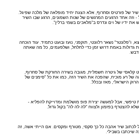
ק שיר של פורטיס וסחרוף, אלא הצגת יחיד מופלאה של מלכה שפיגל.
מל - וזה אחד הרגעים המרגשים של שנות השמונים, הרגע שבו השיר
את ידיו של וים ונדרס ב"מלאכים בשמי ברלין".
צא, ו"פלונטר" נשאר רלוונטי, תוקפני, נועז ובועט כתמיד. עוד הוכחה
ת גדולות באמת דרוש זמן כדי לחלחל, ושלפעמים, כל מה שאתה
דבש.
ט קלאסי של גיטרה חשמלית, מגובה בשירה החורקת של סחרוף,
 של רע מוכיח, שהפכה את השיר הזה, כמו את כל "סימנים של
רוק הישראלי, מאז ובכלל.
 טיפשי, אבל למעשה יצירת פופ מושלמת ומדוייקת להפליא -
לא להצטרף בפזמון ולצווח "לה לה לה" בקול גדול.
 לכתוב שיר אהבה כל כך סקסי, מטורף ומקסים. אם הייתי אשה, זה
ה שיכתבו בשבילי.