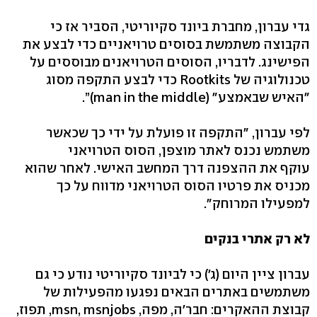
גדי עברון, מחברת ביונד סקיוריטי, הסביר אז כי
הקבוצה משתמשת בסוסים טרויאניים כדי לבצע את
הפישינג. לדבריו, הסוסים הטרויאנים מבוססים על
טכנולוגיה של Rootkits כדי לבצע התקפה מסוג
"האיש שבאמצע" (man in the middle)”.
לפי עברון, "התקפה זו פועלת על ידי כך שכאשר
משתמש נכנס לאתר מוצפן, הסוס הטרויאני
עוקף את ההצפנה דרך המחשב האישי. לאחר שהוא
מכניס את פרטיו הסוס הטרויאני מדווח על כך
למפעילו המרוחק".
לא רק אתרי בנקים
עברון ציין היום (ג') כי לביונד סקיוריטי נודע כי גם
משתמשים באתרים הבאים נפגעו מהפעילות של
קבוצת ההאקרים: חבר'ה, מפה, msn, msnjobs, תפוז,