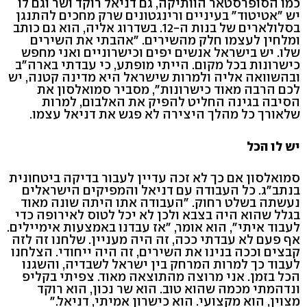
כמו הסופרסטאר הוותיקה, גם דניאל רוקד ושר וגם לו
יש "אטיטוד" בעיניים ורינגטונים שרק מחכים להתנגן
בסלולארים של בנות ה-12. בשדרוג אליה, הוא גם כותב
ומלחין לעצמו חלק מהשירים. "אהבתי את השירים
שלו. יש בישראל אנשים יפים וכישרוניים ואני מחפש
כישרונות בכל מקום. הייתי מופתע, כי עבדתי בארה"ב
ובהשוואה אליה ולמרות שישראל היא מדינה קטנה, יש
לכם הרבה מאוד כישרונות", מסביר סמואלסון את
הסיבה בגינה החליט להפיק את האלבום, למרות
שלאורך כל מהלך היצירה לא פגש את דניאל עצמו.
יש לו הכל
סמואלסון אם כך לא זכה עדיין לעבור בדיקה ביטחונית
בנתב"ג. כל העבודה עם דניאל והמפיקים הישראלים
נעשתה בשלט רחוק. "העבודה אתו היתה שונה מאוד
בגלל שהוא היה בצבא ולכן לא יכל לטוס לאירופה כדי
לעבוד איתי", הוא אומר, "אז עבדנו באמצעות אימיילים.
אף פעם לא עבדתי ככה, זה היה מעניין. שלחנו זה לזה
קבצים וככה בנינו את השירים, זה היה ייחודי. הצלחנו
לעבוד כך למרות המרחק בין ישראל לשבדיה, והשגנו
הכל בזמן. אני מרוצה מהתוצאה מאוד. צפיתי בקליפ
ונדהמתי מכמה שהוא טוב. הוא שר נכון, הוא רוקד
מצוין, הוא מקצועי. הוא כישרון אמיתי, דניאל."