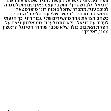
צעיר ואלמוני מישראל? קשה להניח ששמע את השם
"דניאל זילברשטיין", וחשב לעצמו: אין שם מושלם מזה
לכוכב ענק. מתברר שהכל בזכות רוני סופרסטאר.
סמואלסון מרחיב: "הקשר שלי עם 'הליקון' התחיל
כשהם רצו את אחד מהשירים שלי עבור רוני. כך הגעתי
לעבוד עם דניאל." ולא סתם לעבוד. סמואלסון ניצח על
הפקת האלבום כולו, שלא מכבר שוחרר הסינגל הראשון
ממנו, "אלייך".