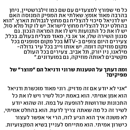
כל מי שפורץ למצעדים עם שם כמו זילברשטיין, ניחן
בהרבה מאוד אומץ. שאלתי את המפיק המנוסה האם
יש לדניאל סיכוי להצליח גם מחוץ לגבולות הארץ. "הוא
בהחלט יכול להצליח מחוץ לישראל. יש לו קול מלא סול,
יש לו את כל התנועות ויש לו את המראה הנכון. גם
סגנון השירה שלו, אר אנ בי, מאוד מצליח בעולם. בכלל,
צעירים היום צופים ב-MTV בכל מקום וסופגים בכל
מקום מוזיקה דומה. יש אותו וייב בכל עיר גדולה-
מילאנו, ניו יורק, תל אביב. צעירים בכל העולם
מקשיבים לאותה מוזיקה, גם במועדונים."
ומה דעתך על הטענות שרוני ודניאל הם "מוצר" של
מפיקים?
"אני לא יודע אם זה מדויק. רוני מאוד מוכשרת ודניאל
הוא אמן אמיתי. הוא באמת יכול לשיר ויש לו את כל
התכונות שדרושות להופעה על במה. זה שהוא יודע
לשיר זה כל מה שאתה צריך לדעת. הוא בהחלט אמיתי,
לא משנה איך הוא הגיע לזה, הרי אי אפשר לעצור
כישרון אמיתי. הוא מתייחס לעניין בשיא המקצועיות.