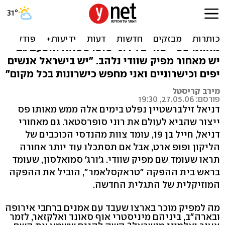
דניאל סופרסטאר
דניאל זילברשטיין הוא חייל בן 19 שמגיע אלינו
מאותו פס ייצור של רוני סופרסטאר. והפעם גם
יש מאחור מפיק שוודי נלהב. "יש בישראל אנשים
יפים וכישרוניים ואני מחפש כישרונות בכל מקום"
מירב קריסטל
פורסם: 27.05.06, 19:30
דניאל זילברשטיין נפלט בימים אלה ממש מאותו פס
ייצור שהביא לעולם את רוני סופרסטאר. גם מאחורי
דניאל, חייל בן 19, עומד צוות מהנדסי הכוכבים של
הליקון ופופ ארט, אבל אם תסתכלו עוד יותר אחורה
תראו שעומד שם מפיק שוודי. ג'ורג' סמואלסון, שעומד
בראש בית ההפקה "טראקסלאמר", הוביל את ההפקה
המוזיקלית של התגלית החדשה.
מה למפיק מוכר בארצו שעבד עם אמנים ברחבי אירופה
ובארה"ב, ביניהם מיניסטרי אוף סאונד ואלקזאר, לזמר