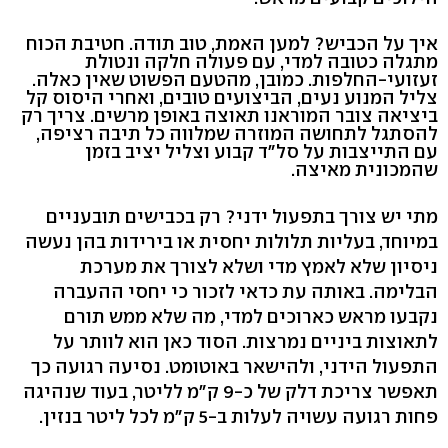
איך על הכביש? למען האמת, טוב תודה. חטיבת הכוח
מתגלה כטובה למדי, עם פעולה חלקה ונטולת
זעזועי-החלפות. כמובן, מהטעם הפשוט שאין כאלה.
צליל המנוע נעים, הביצועים טובים, ואחרי היסוס קל
ביציאה צובר המוראנו תאוצה באופן מרשים. צריך רק
להסתגל לתחושה המוזרה שמלווה כל תיבה רציפה,
עם התייצבות על סל"ד קבוע וצליל יציב בזמן
שהמכונית מאיצה.
מתי יש צורך בתפעול ידני? רק בכבישים תובעניים
במיוחד, בעליות תלולות יחסית או בירידות בהן נעשה
ניסיון שלא לאמץ מדי ושלא לצורך את מערכת
הבלימה. באותה עת כדאי לזכור כי יחסי ההעברה
נקבעו מראש כארוכים למדי, מה שלא ממש תורם
לתאוצות ביניים נמרצות. הסוד כאן הוא לוותר על
התפעול הידני, ולהישאר באוטומט. נסיעה רגועה כך
תאפשר צריכת דלק של כ-9 ק"מ לליטר, בעוד שנהיגה
פחות רגועה עשויה לעלות ב-5 ק"מ לכל ליטר בנזין.