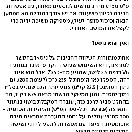
ס"מ מציע מרחב מרשים לנוסעים מאחור, עם אפשרות
חביבה לכיוון משענות. אם יש צורך בהגדלת תא המטען
הנאה (כיסוי סופר-יעיל), מספיקה משיכת ידית כדי
לקפל את המושב האחורי.
ואיך הוא נוסע?
אחת מנקודות השיווק החביבות על ניסאן בהקשר
למוראנו, היא השימוש שעושה הקרוס-אובר במנוע ה-
V6 בנפח 3.5 ליטר, שהגיע מה-Z350. אבל הוא אינו
זהה, הספקו כאן הופחת ל-235 כ"ס (לעומת 280). גם
נתון המומנט ( 32.5 קג"מ) צנוע יותר, הגם שמגיע בסל"ד
נמוך יחסית. נתון המשקל הרשמי מראה 1,875 ק"ג, וזה
בהחלט סביר לרכב כזה, עובדה המקבלת ביטוי בנתוני
התאוצה (8.9 שניות ל-100 קמ"ש) והמהירות הסופית -
200 קמ"ש עגולים. על יחסי ההעברה אחראית תיבה
אוטומטית-רציפה עם אפשרות לתפעול ידני ושישה
הילוכים קבועים מראש.