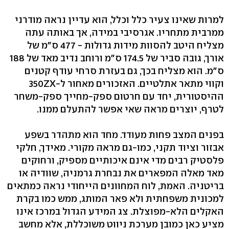
למרות שאינו צעיר כלל וכלל, הוא עדיין נראה מודרני
ממרבית מתחריו. אגרסיבי במידה, אך באותה עתה
מצליח היטב להסוות מידות גדולות - 477 ס"מ של
אורך, גובה סביר של 174.5 ס"מ ורוחב נדיב מאד של 188
ס"מ. הוא מצליח בכך, גם בעזרת סרחי עודף קטנים
וקווי מתאר אתלטיים. האזכורים מאחור ל-350ZX
ההיסטורית, יחד עם חרטום ספק-מחייך ספק-משחר
לטרף, יוצרים מראה שאי אפשר להתעלם ממנו.
בפנים המצב פחות מעודד. מחד הוא מתהדר בשפע
אבזור וציוד תקני, כמו-גם מראה מקורי. מאידך, חלקי
פלסטיק רבים מדי אינם איכותיים מספיק, ורחוקים
מאד מאלה המפארים את נבחרת גרמניה, שוודיה או
בריטניה. האמת, לוח המחוונים הייחודי נראה כמתאים
למכונית משפחתית ולא פאר המותג, ממש כמו בקרת
האקלים הלא-מפוצלת. צג המידע הגדול במרכז אינו
מציע כאן כמובן מערכת ניווט משוכללת, אלא מחשב