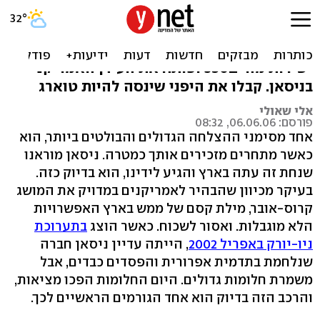
ניסאן מוראנו - כמו באמריקה
הוא נראה ספורטיבי, מגבה זאת במנוע שהגיע
ישירות מה-350Z ופותח את העידן האמריקני
בניסאן. קבלו את היפני שינסה להיות טוארג
אלי שאולי
פורסם: 06.06.06, 08:32
אחד מסימני ההצלחה הגדולים והבולטים ביותר, הוא
כאשר מתחרים מזכירים אותך כמטרה. ניסאן מוראנו
שנחת זה עתה בארץ והגיע לידינו, הוא בדיוק כזה.
בעיקר מכיוון שהבהיר לאמריקנים במדויק את המושג
קרוס-אובר, מילת קסם של ממש בארץ האפשרויות
הלא מוגבלות. ואסור לשכוח. כאשר הוצג
בתערוכת
ניו-יורק באפריל 2002
, הייתה עדיין ניסאן חברה
שנלחמת בתדמית אפרורית והפסדים כבדים, אבל
משמרת חלומות גדולים. היום החלומות הפכו מציאות,
והרכב הזה בדיוק הוא אחד הגורמים הראשיים לכך.