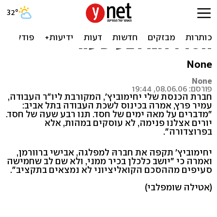
יחימוביץ' בכינוס העבודה:
מדברים על מאה ימים של
חסד? תנו רבע שעה
None
None
פורסם: 08.06.06, 19:44
חברת הכנסת שלי יחימוביץ', המקורבת ליו"ר העבודה,
עמיר פרץ, אמרה בכינוס לשכת העבודה בתל אביב:
"מדברים על מאה ימים של חסד. תנו רבע שעה של חסד.
יורים אצלנו פנימה, לא עוסקים במהות, אלא
בפרוצדורה".
יחימוביץ' תקפה את חברהּ למפלגה, אבישי ברוורמן,
ואמרה כי "יושב כלכלן בכיר ממני, ולא שם לב שחמישה
סעיפים מההסכם הקואליציוני לא נמצאים בתקציב".
(אטילה שומפלבי)