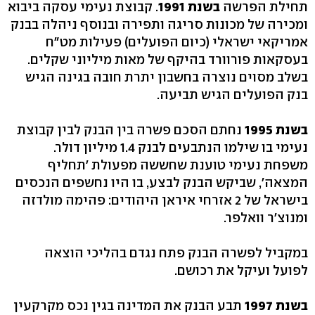
תחילת הפרשה
בשנת
1991
. קבוצת נעימי עסקה ביבוא
ומכירה של מכונות סריגה ותפירה ובנוסף ניהלה בבנק
אמריקאי ישראלי (כיום הפועלים) פעילות מט"ח
בעסקאות פורוורד בהיקף של מאות מיליוני שקלים.
בשלב מסוים נוצרה בחשבון יתרת חובה בגינה הגיש
בנק הפועלים הגיש תביעה.
בשנת
1995
נחתם הסכם פשרה בין הבנק לבין קבוצת
נעימי בו שילמו הנתבעים לבנק 1.4 מיליון דולר.
משפחת נעימי טוענת שחששה מפעולת 'תחליף
המצאה', שביקש הבנק לבצע, בו היו נחשפים הנכסים
בישראל של 2 אזרחי איראן היהודים: פהימה מולדזה
ומנוצ'ר וואלפר.
במקביל לפשרה הבנק פתח נגדם בהליכי הוצאה
לפועל ועיקל את רכושם.
בשנת
1997
תבע הבנק את המדינה בגין נכס מקרקעין