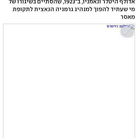
אדולף היטלר ונאמניו, ב־‭,1923‬ שהסתיים בשיגורו של
מי שעתיד להפוך למנהיג גרמניה הנאצית לתקופת
מאסר