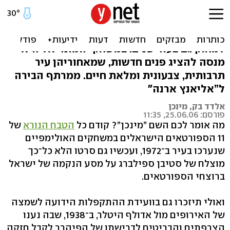
מינכן: הקרם של בוואריה
את ההיסטוריה המוכתמת שלה מינכן לא תוכל
למחוק גם בעוד שנים. במשחקי המונדיאל היא
מנסה להציג פנים חדשות, שמאחוריהן עיר
תרבותית, צבעונית ומלאת חיים. ממרתף הבירה
ל”אליאנץ ארנה"
אלדד בק, מינכן
פורסם: 25.06.06, 11:35
מה אומר לכם השם ”מינכן‭?”‬ קודם כל
הטבח הנורא
של
11 הספורטאים הישראלים במשחקים האולימפיים
שנערכו בעיר ב־‭,1972‬ ועכשיו גם סרטו הלא כל־כך
מוצלח של סטיבן ספילברג על מסע הנקמה של ישראל
ברוצחי הספורטאים.
ואולי תיזכרו גם בוועידת ההתקפלות הידועה לשמצה
של האירופים מול אדולף היטלר, ב־‭,1938‬ שבה נענו
הצרפתים והבריטים לדרישתו של הפיהרר לקבל חזקה