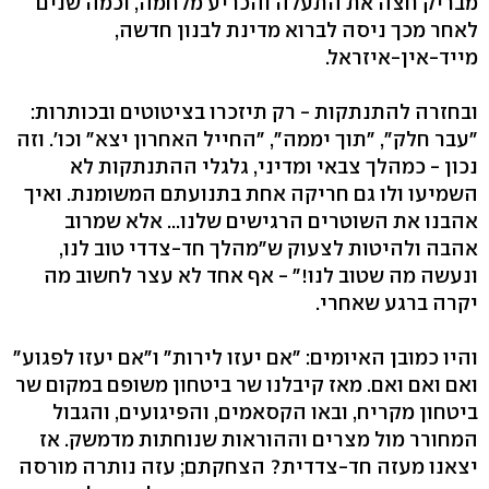
מבריק חצה את התעלה והכריע מלחמה, וכמה שנים
לאחר מכך ניסה לברוא מדינת לבנון חדשה,
מייד-אין-איזראל.
ובחזרה להתנתקות - רק תיזכרו בציטוטים ובכותרות:
"עבר חלק", "תוך יממה", "החייל האחרון יצא" וכו'. וזה
נכון - כמהלך צבאי ומדיני, גלגלי ההתנתקות לא
השמיעו ולו גם חריקה אחת בתנועתם המשומנת. ואיך
אהבנו את השוטרים הרגישים שלנו... אלא שמרוב
אהבה ולהיטות לצעוק ש"מהלך חד-צדדי טוב לנו,
ונעשה מה שטוב לנו!" - אף אחד לא עצר לחשוב מה
יקרה ברגע שאחרי.
והיו כמובן האיומים: "אם יעזו לירות" ו"אם יעזו לפגוע"
ואם ואם ואם. מאז קיבלנו שר ביטחון משופם במקום שר
ביטחון מקריח, ובאו הקסאמים, והפיגועים, והגבול
המחורר מול מצרים וההוראות שנוחתות מדמשק. אז
יצאנו מעזה חד-צדדית? הצחקתם; עזה נותרה מורסה