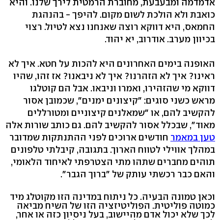
אדמדמה ומבעבעת, מחוברת הרמטית לירך שלנו. והיא
כואבת ולא הולכת לשום מקום. להיפך - בהנהגת
החמאס, היא דווקא רוצה שאנחנו נצא לטיול. רצוי
בכיוון מערב. אודרוב, יא יהוד.
האופנה בימים האחרונים היא להכות על חטא. איך לא
ראינו? איך לא הזהרנו? איך לא ניבאנו? אז זהו, שהיו
דווקא מי שהזהירו, ואמרו וניבאו. אבל הם קוטלגו
מראש כשני סוגים: "קיצונים ימנים", שכמובן אסור
להקשיב להם, או "שמאלנים קיצוניים ומטורללים
מאוד", שבכלל אסור להקשיב להם. גם כותב שורות אלה
טען במאמר
חודשים ארוכים לפני ההתנתקות שמדובר
במהלך אווילי לטווח הארוך. בתגובה, קיבלתי טלפונים
תוהים מחברים שתהו מתי הצטרפתי לאיחוד הלאומי,
והאם כבר רכשתי עותק של "ברוך הגבר".
וכאן טמונה הבעיה. כל ניתוח במדינה הזו מקוטלג מיד
כמוטה פוליטית. הפוליטיזציה הזו של השיח מביאה
לכך שלא יכול אדם מהיישוב, בעל ניסיון כזה או אחר,