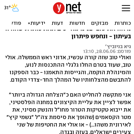
אולמרט, די
דרך שרון הותירה את עזה כמורסה מבעבעת. שוב
נראה את טובי בנינו מחייכים תחת כותרת שחורה
בעיתון - ונחפש פיתרון
גיא בניוביץ'
פורסם: 28.06.06, 13:10
ואולי טוב שזה קורה עכשיו, אדוני ראש הממשלה. אולי
טוב, שעוד בטרם החלו גלגלי ההתכנסות לנוע,
והמינהלת הוקמה, והגייסות התאמנו - כבר הספקנו
להתבשם מהצלחותיו של המהלך החד-צדדי הקודם.
אני מתקשה להחליט האם כ"הצלחה הגדולה ביותר"
אפשר לציין את עליית הקיצונים במחנה הפלסטיני,
את ייבוא טקטיקות הטרור מחו"ל והנשק מסיני, את
מטר הקסאמים (שהופך את סיסמת צה"ל "גשמי קיץ"
לאירונית משהו...) - או אולי את החטיפות של שני
צעירים ישראלים, בעזה ובגדה.