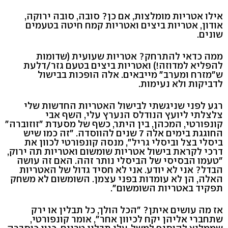
אילו אטריות מומלצות, אם כן? סובה, סובה ירוקה,
אודון, אטריות ביצים ואטריות קמח חיטה בטעמים
שונים.
ממה כדאי להתרחק? אטריות שעועית (שדומות
להפליא למדוזה!) ואטריות ביצים בטעם גזר/דלעת
ש"מזרח ומערב" מייבאים. אלה הופכות בבישול
לדביקות ולא נעימות.
רגע לפני שניגשתי לבישול האטריות החדשות שלי
צלצלתי ליועץ הנודלס הנערץ עלי, השף אבי
קונפורטי, המכהן, בין היתר, כשף של מסעדת "זוזוברה"
החוגגת בימים אלה 7 שנים להווסדה. "זה כמו שיש
ביסלי בצל וביסלי גריל", מנסה קונפורטי לכוון את
דרכי לקראת בישול אטריות שומשום ואטריות תה ירוק,
"טעמו הבסיסי של הביסלי נותר זהה. האם זה עושה
הבדל? אני לא יודע. אני לא חסיד גדול של האטריות
האלה, הן לא עומדות בפני עצמן. השומשום לא משחק
תפקיד באטריות השומשום".
אז מה עושים איתן? "הכל הולך, כל תבלין או ירק
שתחברי אליהן יקח לכיוון אחר", אומר קונפורטי,