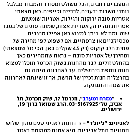
המעברים רחבים, הכל משולט ומסודר והמבחר מבלבל.
נותני השרות ידענים, לבביים וכייפים. כאן מצאתי
אטריות סובה ירוקות ורגילות, אטריות שומשום,
אטריות תה ירוק, אטריות אצות, שמונה סוגים של במבו
שוט, ומה לא. ניתן למצוא כאן אפילו מוצרים
מכסיקניים או צרפתיים. אם לשפוט לפי מחירה של
פחית חלב קוקוס (רק 4.5 שקלים כאן, הכי זול שמצאתי)
ומחירן של אטריות סובה – נראה שהמחירים כאן
בהחלט זולים. לבד מהחנות בשוק הכרמל תוכלו למצוא
חנות נוספת בירושלים. עד לאחרונה היתה גם
בהרצליה חנות זכיין של הרשת, אך זו שינתה לאחרונה
את שמה והתנתקה.
"
מזרח ומערב
", הכרמל 17, שוק הכרמל, תל
אביב, טל' 03-5167925. הרב שמואל ברוך 19,
ירושלים.
לאנינים: "ג'ינג'ר"
-
זו החנות לאניני טעם מתוך שלוש
החנויות התל אביביות. היא אמנם ממוקמת באזור