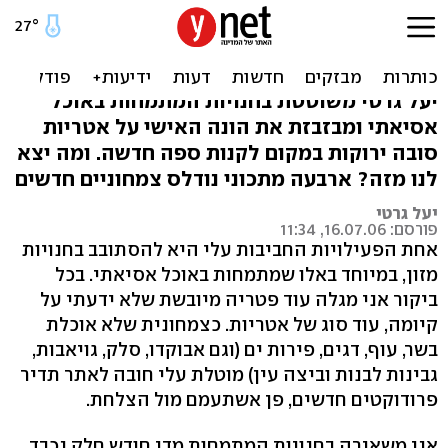
על חנויות אסיאתיות
ואטריות מוזרות וטעימות
יעל גרטי משוטטת בחנויות המתמחות באוכל
אסיאתי ומבזבזת את הונה האישי על אטריות
סובה ירוקות במקום לקנות ספה חדשה. ומה יצא
לנו מזה? ארבעה מתכוני נודלס צמחוניים חדשים
יעל גרטי
פורסם: 16.07.06, 11:34
אחת הפעילויות החביבות עלי היא להסתובב בחנויות
מזון, במיוחד באלו שמתמחות באוכל אסיאתי. בכל
ביקור אני מגלה עוד פטריה מיובשת שלא ידעתי על
קיומה, עוד סוג של אטריות. כצמחונית שלא אוכלת
בשר, עוף, דגים, פירות ים (וגם אבוקדו, סלק, גויאבות,
גבינות לבנות וביצה עין) מוטלת עלי חובה לאתר תדיר
פרודוקטים חדשים, פן אשתעמם מול הצלחת.
אני משאירה בחנויות המתמחות מדי חודש חלק נכבד