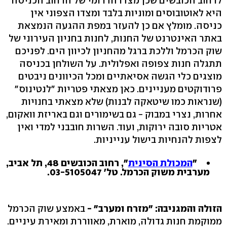
לרחוב הכובשים שכן מצדו הדרומי של הרחוב הכניסה
היא לאוטובוסים ומוניות בלבד ומצדו הצפוני אין
כניסה. מומלץ אם כן להעזר במפת ההגעה הנמצאת
באתר האינטרנט של החנות, לחנות בחניון העירוני של
שוק הכרמל וללכת ברגל מהחניון לכיוון הים. לפניכם
תתגלה חנות צפופה ואפלולית. על השולחן בכניסה
מוצגים כלי הגשה אסיאתיים ומכל הכיוונים ניבטים
פרודוקטים מעניינים. כאן מצאתי פטריות "לנטינוס"
(שנראות כמו שיטאקה לבנות) שלא מצאתי בחנויות
אחרות, נצרי במבוק - גם בשימורים וגם באריזת וואקום,
אטריות סובה ירוקות, ועוד. השרות חובבני למדי ואין
לצפות להנחיות בישול ענייניות.
"
המכולת הסינית
", רחוב הכובשים 48, תל אביב,
מערבית משוק הכרמל. טל' 03-5105047.
הזולה והמגניבה: "מזרח ומערב" -
באמצע שוק הכרמל
ממוקמת חנות גדולה, מוארת, מאווררת ומאירת עיניים.