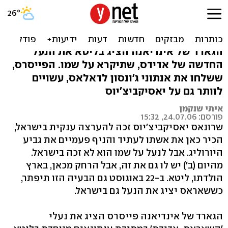
הצצה ראשונה: הנעל החדשה
של שאראס
הגארד של אינדיאנה הציג בליטא את הנעל
החדשה של אדידס, שתיקרא על שמו. הפייסרס,
ששלחו את אנתוני ג'ונסון לדאלאס, עשויים
לוותר גם על יאסיקביצ'יוס
איתי שנקמן
פורסם: 24.07.06, 15:32
שרונאס יאסיקביצ'יוס זכה להערצה ענקית בישראל,
הכיר כאן את אשתו לעתיד והניף פעמיים את גביע
היורוליג. אבל לנעל על שמו הוא לא זכה בישראל.
מהיום (ב') יש לו גם את זה, אבל הרחק מכאן, בארץ
הולדתו, ליטא. ב-22 באוגוסט גם הבעיה הזו תיפתר,
כששאראס יציג את הנעל גם בישראל.
הגארד של אינדיאנה פייסרס הציג את נעלי