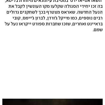
'השאראס-אדידס' במסיבת עיתונאים מיוחדת בליטא,
בה זכו יחידי הסגולה שקלעו מקו העונשין לקבל את
הנעל החדשה. שאראס מצטרף בכך לשחקנים גדולים
רבים נוספים, כמו מייקל ג'ורדן, לברון ג'יימס, קובי
בראיינט ואחרים, שזכו שחברות ספורט ייקראו נעל על
שמם.