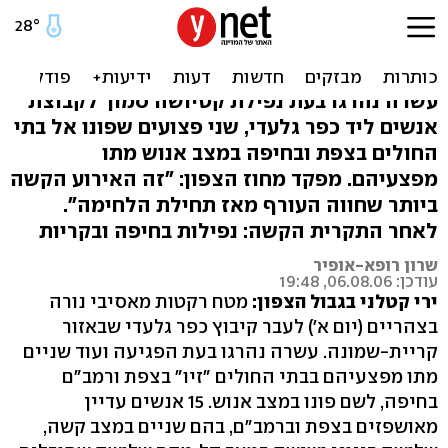
המטח הקטלני: 12 נהרגו בכפר
גלעדי
עשרה נהרגו בעת נפילת קטיושה סמוך לקבוצת
אנשים ליד כפר גלעדי, שני פצועים שפונו אל בתי
החולים בצפת ובחיפה במצב אנוש מתו
מפצעיהם. מפקד מחוז הצפון: "זה האירוע הקשה
ביותר שחווה העורף מאז תחילת הלחימה".
לאחר התקרית הקשה: נפילות בחיפה ובקריות
שרון רופא-אופיר
עודכן: 06.08.06, 19:48
ירי קטלני בגבול הצפון:
מטח רקטות מאסיבי נורה
בצהריים (יום א') לעבר קיבוץ כפר גלעדי שבאזור
קריית-שמונה. עשרה נהרגו בעת הפגיעה ועוד שניים
מתו מפצעיהם בבתי החולים "זיו" בצפת ורמב"ם
בחיפה, לשם פונו במצב אנוש. 15 אנשים עדיין
מאושפזים בצפת וברמב"ם, בהם שניים במצב קשה,