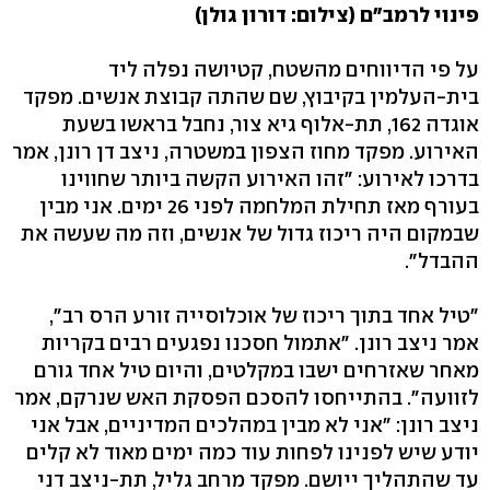
פינוי לרמב"ם (צילום: דורון גולן)
על פי הדיווחים מהשטח, קטיושה נפלה ליד
בית-העלמין בקיבוץ, שם שהתה קבוצת אנשים. מפקד
אוגדה 162, תת-אלוף גיא צור, נחבל בראשו בשעת
האירוע. מפקד מחוז הצפון במשטרה, ניצב דן רונן, אמר
בדרכו לאירוע: "זהו האירוע הקשה ביותר שחווינו
בעורף מאז תחילת המלחמה לפני 26 ימים. אני מבין
שבמקום היה ריכוז גדול של אנשים, וזה מה שעשה את
ההבדל".
"טיל אחד בתוך ריכוז של אוכלוסייה זורע הרס רב",
אמר ניצב רונן. "אתמול חסכנו נפגעים רבים בקריות
מאחר שאזרחים ישבו במקלטים, והיום טיל אחד גורם
לזוועה". בהתייחסו להסכם הפסקת האש שנרקם, אמר
ניצב רונן: "אני לא מבין במהלכים המדיניים, אבל אני
יודע שיש לפנינו לפחות עוד כמה ימים מאוד לא קלים
עד שהתהליך ייושם. מפקד מרחב גליל, תת-ניצב דני