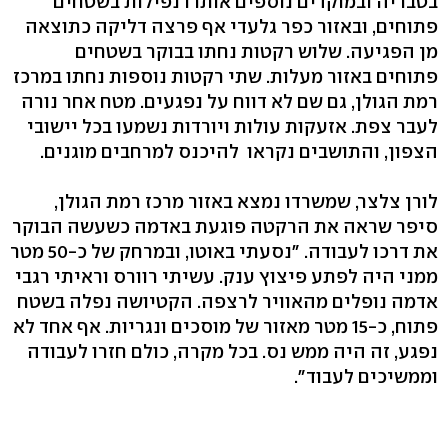
בטבריה ובמוקדים נוספים אותרו נפילות בשטחים
פתוחים, ובאזור כפר גלעדי אף פרצה דליקה כתוצאה
מן הפגיעה. שלוש רקטות נחתו בבוקר בשטחים
פתוחים באזור מעלות. שתי רקטות נוספות נחתו במרכז
רמת הגולן, גם שם לא דווח על נפגעים. מטח אחר נורה
לעבר צפת. אזעקות עולות ויורדות נשמעו בכל יישובי
הצפון, והתושבים נקראו להיכנס למרחבים מוגנים.
לורן צלצר, שמשרדו נמצא באזור מרכז רמת הגולן,
סיפר שראה את הרקטה פוגעת באדמה כשעשה הבוקר
את דרכו לעבודה. "נסעתי באוטו, ובמרחק של כ-50 מטר
ממני היה לפתע פיצוץ ענק. עשיתי רוורס וראיתי רגבי
אדמה נופלים מהאוויר לרצפה. הקטיושה נפלה בשטח
פתוח, כ-15 מטר מאזור של מוסכים ונגריות. אף אחד לא
נפגע, זה היה ממש נס. בכל מקרה, כולם חזרו לעבודה
וממשיכים לעבוד".