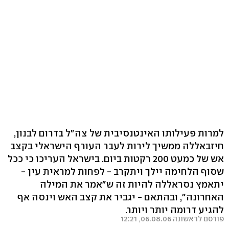
למרות פעילותו האינטנסיבית של צה"ל בדרום לבנון,
חיזבאללה ממשיך לירות לעבר העורף הישראלי בקצב
אש של כמעט 200 רקטות ביום. בישראל העריכו כי ככל
שסוף הלחימה יילך ויתקרב - לפחות למראית עין -
יתאמץ נסראללה להיות זה ש"אמר את המילה
האחרונה", ובהתאם - יגביר את קצב האש וינסה אף
להגיע דרומה יותר ויותר.
פורסם לראשונה 06.08.06, 12:21