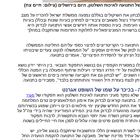
התנועה לאיכות השלטון, היום בירושלים (צילום: חיים צח)
לבחון את השיקולים בגללם נמנעה ממשלת ישראל להכריז על מצב
יעדר ניצול משאבים ציבוריים לפתרון בעיות שונות ובכללן בעיות
ו העימות. בעיה נוספת אותה דורשים אנשי התנועה לבדוק היא
ם ברשויות המוניציפאליות לחלוקת התרומות שהתקבלו במהלך
 התנועה כי הקריטריונים לפיצוי כספי עליהם החליטה הממשלה
ה לנזק של אזרחים ועסקים. "על הממשלה לנקוט צעדים שיבטיחו
כל הניתן עד להסדרת הפיצויים", אומרים בתנועה.
ו במסגרת הקמפיין גם בנושא התפקוד הצבאי. בין היתר יידון נושא
טות על ידי הדרג המדיני ויעילות שיתוף הפעולה בין המטה הכללי
ו השונים. "יש לבחון גם את הקביעה שרווחה בימים הראשונים של
תן לנצח בעזרת חיל האוויר והתותחנים בלבד", מסבירים בתנועה.
 בכיכר על שמו של השופט אגרנט
 שלא נפקד מעיני התנועה לאיכות השלטון הוא תפקודו של
מערך
 בתנועה קוראים לבדוק את אימון המילואמניקים טרם המלחמה
ד את החוק החדש שקיצץ ימי מילואים רבים וייתכן שפגע בכשירותם.
ועה מהוועדה לבדוק את טיב המידע המודיעיני שהיה בידי צה"ל על
ושא ביטחון השדה ואת יחסי הצבא והתקשורת, לרבות תפקוד
והתרת פרסום פרטים שהיו עלולים לסכן את חיי החיילים בשטח.
י לשורת הנושאים הללו והתשובות שיתקבלו בנוגע אליהן, יש
ל עתיד מדינת ישראל. מאבקה של התנועה להקמת הוועדה החל