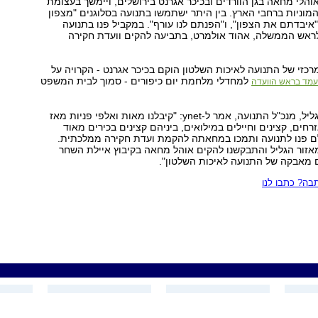
הלי מחאה בגן הוורדים ובכיכר אגרנט בירושלים, ויימשך בעצומת
מוניות ברחבי הארץ. בין היתר ישתמשו בתנועה בסלוגנים "מצפון
איבדתם את הצפון", ו"הפנתם לנו עורף". במקביל פנו בתנועה
לראש הממשלה, אהוד אולמרט, בתביעה להקים וועדת חקירה
זי של התנועה לאיכות השלטון הוקם בכיכר אגרנט - הקרויה על
למחדלי מלחמת יום כיפורים - סמוך לבית המשפט
מד בראש הוועדה
אהרל'ה (אהרון) גליל, מנכ"ל התנועה, אמר ל-ynet: "קיבלנו מאות ואלפי פניות מאז
חים, קצינים וחיילים במילואים, ביניהם קצינים בכירים מאוד
לם פנו לתנועה ותמכו במחאתה להקמת ועדת חקירה ממלכתית.
מאזור הגליל והתבקשנו להקים אוהל מחאה בקיבוץ איילת השחר
 מאבקה של התנועה לאיכות השלטון".
ה? כתבו לנו