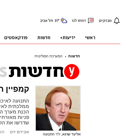
חדשות
המערכת הפוליטית
קמפיין ח
התנועה לאיכו
ממלכתית לאיר
הכנת מערך המי
פניות מאזרחים
שדרשו את הקמת הוועד
אבירם זינו
פורסם: 6
אליעד שרגא, יו"ר התנועה