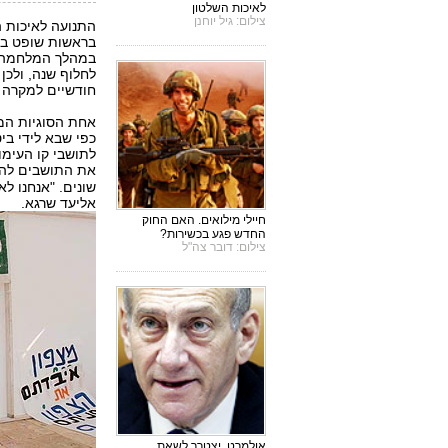
לאיכות השלטון
צילום: גיל יוחנן
התנועה לאיכות ה
בראשות שופט בי
במהלך המלחמה ב
לחלוף שנה, ולכ
חודשיים למקרה ש
אחת הסוגיות המר
כפי שבא לידי בי
לתושבי קו העימו
את התושבים להי
שונים. "אנחנו ל
אליעד שרגא.
חיילי מילואים. האם החוק
החדש פגע בכשירות?
צילום: דובר צה"ל
אולמרט. יצטרך לשאת