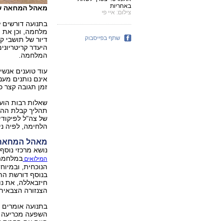
באחריות
מאהל המחאה של 
צילום: איי פי
בתנועה דורשים 
מלחמה, וכן את ה
שתף בפייסבוק
דיור של תושבי ק
היעדר קריטריוני
המלחמה.
עוד טוענים אנשי
אינם נותנים מענ
זמן תגובה קצר כ
שאלות רבות הועל
תהליך קבלת ההחל
של צה"ל לפיקודי
הלחימה, לפיה ני
מאהל המחאה -
נושא מרכזי נוסף
במלחמה.
המילואים
הנוכחית, ובמיוח
בנוסף דורשת התנ
חיזבאללה, את נ
הצנזורה הצבאית 
בתנועה אומרים כ
השפעה מכריעה ע