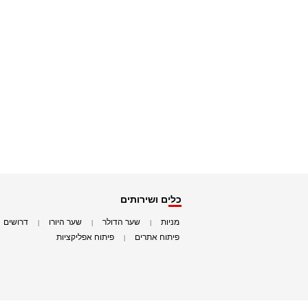
כלים ושירותים
מניות
שער הדולר
שער היורו
דרושים
|
|
|
|
פיתוח אתרים
פיתוח אפליקציות
|
|