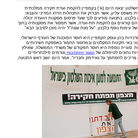
שלטון יצאה היום (א') בקמפיין להקמת ועדת חקירה ממלכתית
ת משפט עליון, אשר תבדוק את התנהלות הדרג המדיני והצבאי
לבנון. בתנועה מודעים לכך שעד פרסום מסקנות הוועדה יכולה
ן הם קוראים גם להקמת תת-ועדה, אשר תמסור את מסקנותיה בתוך
ל עימות נוסף בלבנון, "על מנת שצה"ל יהיה מוכן לסיבוב הבא".
כזיות בהן עוסק הקמפיין היא חוסר המוכנות של העורף הישראלי,
טוי באי תקינות המקלטים ובמחסור החמור באספקת השירותים
ת. סוגייה נוספת היא חוסר תפקודם של משרדי הממשלה, שאילץ
ות נתונים לטיפולם של
וגורמים פילנתרופיים
המגזר ההתנדבותי
א צריכים להסתמך על גאידמק וחבריו", אמר היום יושב ראש התנועה,