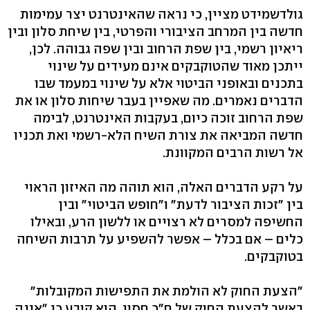
גולדשמידט מציין, כי נראה שהאינטרנט יצר עמימות
חדשה בין המרחב הציבורי והפרטי, בין שיחת סלון ובין
ריאיון רשמי, בין שפת הרחוב ובין שפה גבוהה. לכן,
ייתכן מאוד שהטוקבקים אינם מעידים על שינוי
בתכנים ובאופני הביטוי אלא על שינוי במעמד שבו
הדברים נאמרים. מה שאפיין בעבר שיחות סלון או את
שפת הרחוב זוכה כיום, בעקבות האינטרנט, לבימה
חדשה המביאה את צורת השיח הלא-רשמי ואת תכניו
אל רשות הרבים המקוונת.
על רקע הדברים האלה, הוא תוהה מה האיזון הראוי
בין "זכות הציבור לדעת" ו"חופש הביטוי" ובין
החשיפה למסרים לא רצויים או ללשון הרע, ובאילו
כלים – אם בכלל – אפשר להשפיע על תרבות השיחה
בטוקבקים.
"הצעת החוק לא הולמת את התפישות המקובלות"
באשר להצעת החוק של ח"כ חסון, הוא קובע כי "אינה