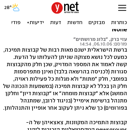
סוף סוף: אינדקס לקבוצות
תמיכה מקוונות בישראל
None
עזי ברק, "בלוג מרושתים"
פורסם: 06.10.06, 14:54
ברשת הישראלית ישנם מאות רבות של קבוצות תמיכה,
כמעט לכל נושא מצוקה שניתן להעלותו על הדעת.
קשה לאמוד את המספר המדויק, שכן חלק מהקבוצות
סגורות (לכניסה בהרשאה בלבד) ואינן מתפרסמות
בפומבי, חלק "מתות" ולא מגלות כל פעילות ראויה,
חלק הן בכלל לא קבוצות תמיכה (במשמעות הנכונה של
המושג) אלא "קבוצות מומחה" או "קבוצות דיון" וחלקן
מתנהל ברשימת אימייל (בניגוד לרובן, שמתנהל
בפורומים) כך שלא ניתן לעקוב אחר אופיין והתנהלותן.
קבוצות התמיכה המקוונות, צאצאיהן של ה-
newsgroups הטקסטואליות הזכורות לזקני